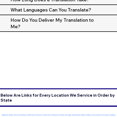
What Languages Can You Translate?
How Do You Deliver My Translation to
Me?
Below Are Links for Every Location We Service in Order by
State
Alabama
,
Alaska
,
Arizona
,
Arkansas
,
California
,
Colorado
,
Connecticut
,
Delaware
,
Florida
,
Georgia
,
Hawaii
,
Idaho
,
Illinois
,
Indiana
,
Iowa
,
Kansas
,
Kentucky
,
Louisiana
,