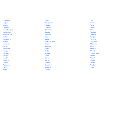
Polish
Limburgo
Tajik
Portuguese
Lingala
Tamil
Punjabi
lituano
Tatar
Quechua
Luganda
Telugu
Romanian
luxemburgués
Thai
Russian
macedónio
Tibetan
Samoan
madagascarí
Tigrinya
Sango
malayo
Tongan
Sanskrit
Malayalam
Turkish
Scottish Gaelic
maltés
Turkmen
Serbian
mandarín
Ukrainian
Sesotho
Marathi
Urdu
Shona
Marshallés
Uyghur
Sindhi
mongol
Uzbek
Sinhala
Náhuatl
Vietnamese
Slovak
Navajo
Welsh
Slovene
nepalí
Wolof
Somali
noruego
Xhosa
Spanish
Oromo
Yiddish
Swahili
Papiamento
Yoruba
Swedish
Pastún
Zulu
Tagalog
persa