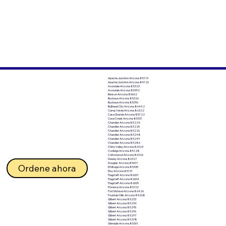
Apache Junction Arizona 85119
Apache Junction Arizona 85120
Avondale Arizona 85323
Avondale Arizona 85392
Benson Arizona 85602
Buckeye Arizona 85326
Buckeye Arizona 85396
Bullhead City Arizona 86442
Camp Verde Arizona 86322
Casa Grande Arizona 85122
Cave Creek Arizona 85331
Chandler Arizona 85224
Chandler Arizona 85225
Chandler Arizona 85226
Chandler Arizona 85248
Chandler Arizona 85249
Chandler Arizona 85286
Chino Valley Arizona 86323
Coolidge Arizona 85128
Cottonwood Arizona 86326
Dewey Arizona 86327
Douglas Arizona 85607
Ordene ahora
El Mirage Arizona 85335
Eloy Arizona 85131
Flagstaff Arizona 86001
Flagstaff Arizona 86004
Flagstaff Arizona 86005
Florence Arizona 85132
Fort Mohave Arizona 86426
Fountain Hills Arizona 85268
Gilbert Arizona 85233
Gilbert Arizona 85234
Gilbert Arizona 85295
Gilbert Arizona 85296
Gilbert Arizona 85297
Gilbert Arizona 85298
Glendale Arizona 85301