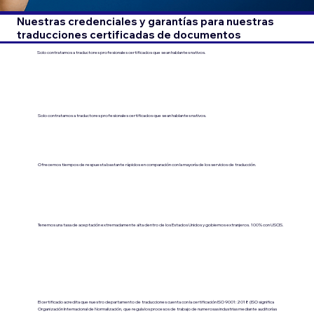
Nuestras credenciales y garantías para nuestras
traducciones certificadas de documentos
Solo contratamos a traductores profesionales certificados que sean hablantes nativos.
Solo contratamos a traductores profesionales certificados que sean hablantes nativos.
Ofrecemos tiempos de respuesta bastante rápidos en comparación con la mayoría de los servicios de traducción.
Tenemos una tasa de aceptación extremadamente alta dentro de los Estados Unidos y gobiernos extranjeros. 100% con USCIS.
El certificado acredita que nuestro departamento de traducciones cuenta con la certificación ISO 9001:2018 (ISO significa
Organización Internacional de Normalización, que regula los procesos de trabajo de numerosas industrias mediante auditorías