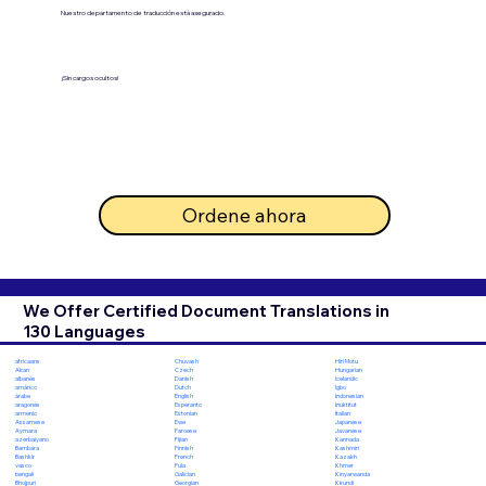
Nuestro departamento de traducción está asegurado.
¡Sin cargos ocultos!
Ordene ahora
We Offer Certified Document Translations in
130 Languages
Chuvash
Hiri Motu
africaans
Czech
Hungarian
Akan
Danish
Icelandic
albanés
Dutch
Igbo
amárico
English
Indonesian
árabe
Esperanto
Inuktitut
aragonés
Estonian
Italian
armenio
Ewe
Japanese
Assamese
Faroese
Javanese
Aymara
Fijian
Kannada
azerbaiyano
Finnish
Kashmiri
Bambara
French
Kazakh
Bashkir
Fula
Khmer
vasco
Galician
Kinyarwanda
bengalí
Georgian
Kirundi
Bhojpuri