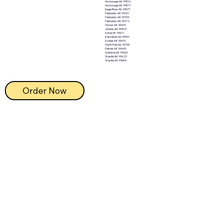
Anchorage AK 99516
Anchorage AK 99517
Eagle River AK 99577
Fairbanks AK 99701
Fairbanks AK 99709
Fairbanks AK 99712
Homer AK 99603
Juneau AK 99801
Kenai AK 99611
Ketchikan AK 99901
Kodiak AK 99615
North Pole AK 99705
Palmer AK 99645
Soldotna AK 99669
Wasilla AK 99623
Wasilla AK 99654
Order Now