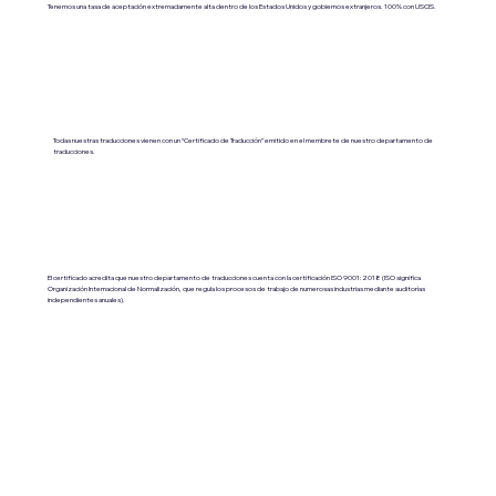
Tenemos una tasa de aceptación extremadamente alta dentro de los Estados Unidos y gobiernos extranjeros. 100% con USCIS.
Todas nuestras traducciones vienen con un “Certificado de Traducción” emitido en el membrete de nuestro departamento de
traducciones.
El certificado acredita que nuestro departamento de traducciones cuenta con la certificación ISO 9001:2018 (ISO significa
Organización Internacional de Normalización, que regula los procesos de trabajo de numerosas industrias mediante auditorías
independientes anuales).