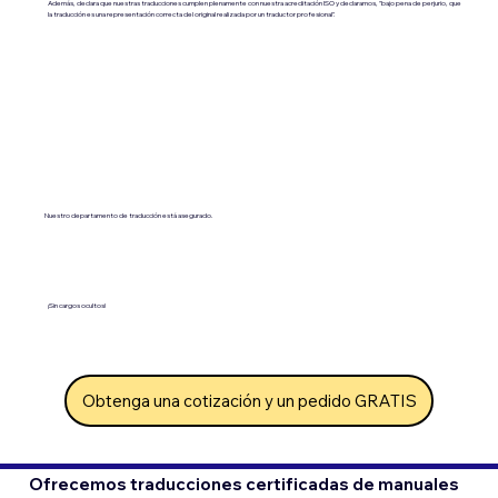
Además, declara que nuestras traducciones cumplen plenamente con nuestra acreditación ISO y declaramos, "bajo pena de perjurio, que
la traducción es una representación correcta del original realizada por un traductor profesional".
Nuestro departamento de traducción está asegurado.
¡Sin cargos ocultos!
Obtenga una cotización y un pedido GRATIS
Ofrecemos traducciones certificadas de manuales