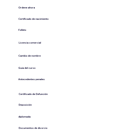
Ordene ahora
Certificado de nacimiento
Folleto
​Licencia comercial
Cambio de nombre
Guía del curso
Antecedentes penales
​Certificado de Defunción
​Deposición
diplomada
Documentos de divorcio