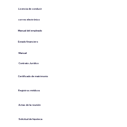
Licencia de conducir
​correo electrónico
Manual del empleado
Estado financiero
​Manual
​Contrato Jurídico
Certificado de matrimonio
Registros médicos
Actas de la reunión
Solicitud de hipoteca