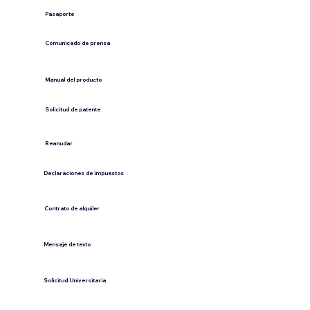
Pasaporte
Comunicado de prensa
​Manual del producto
​Solicitud de patente
​Reanudar
Declaraciones de impuestos
Contrato de alquiler
​Mensaje de texto
​Solicitud Universitaria