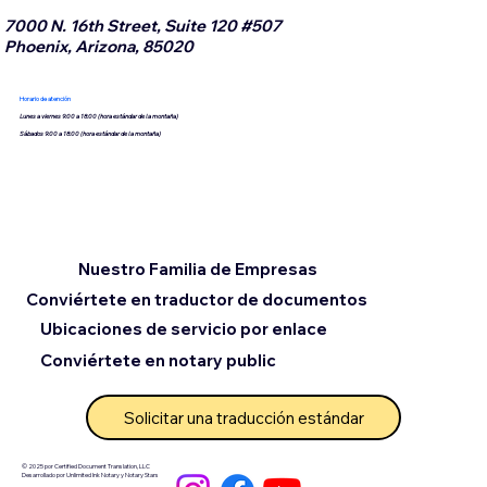
7000 N. 16th Street, Suite 120 #507
Phoenix, Arizona, 85020
Horario de atención
Lunes a viernes 9:00 a 18:00 (hora estándar de la montaña)
Sábados 9:00 a 18:00 (hora estándar de la montaña)
Nuestro Familia de Empresas
Conviértete en traductor de documentos
Ubicaciones de servicio por enlace
Conviértete en notary public
Solicitar una traducción estándar
© 2025 por Certified Document Translation, LLC
Desarrollado por Unlimited Ink Notary y Notary Stars