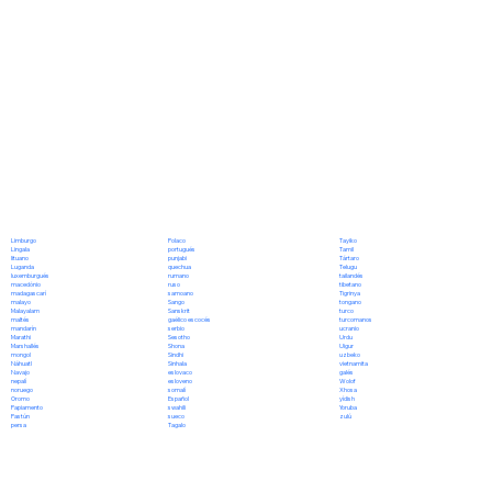
Polaco
Limburgo
Tayiko
portugués
Lingala
Tamil
punjabi
lituano
Tártaro
quechua
Luganda
Telugu
rumano
luxemburgués
tailandés
ruso
macedónio
tibetano
samoano
madagascarí
Tigrinya
Sango
malayo
tongano
Sanskrit
Malayalam
turco
gaélico escocés
maltés
turcomanos
serbio
mandarín
ucranio
Sesotho
Marathi
Urdu
Shona
Marshallés
Uigur
Sindhi
mongol
uzbeko
Sinhala
Náhuatl
vietnamita
eslovaco
Navajo
galés
esloveno
nepalí
Wolof
somalí
noruego
Xhosa
Español
Oromo
yídish
swahili
Papiamento
Yoruba
sueco
Pastún
zulú
Tagalo
persa