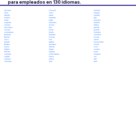
para empleados en 130 idiomas.
Chuvashi
Hiri Motu
africaans
checo
húngaro
Akan
danés
islandés
albanés
Holandés
Igbo
amárico
Inglés
indonesio
árabe
esperanto
Inuktitut
aragonés
estonio
italiano
armenio
Ewe
japonés
Assamese
feroés
javanés
Aymara
fiyiano
Kannada
azerbaiyano
finlandés
Cachemir
Bambara
Francés
Kazajo
Bashkir
Fula
Jemer
vasco
gallego
Kinyarwanda
bengalí
georgiano
Kirundi
Bhojpuri
Alemán
Komi
bosnio
Griego
coreano
búlgaro
Gujarati
kurdo
birmano
Criollo haitiano
Kirguises
cantonés
Hausa
Lao
catalán
hebreo
latín
Cebuano
hindi
letón
Chichewa