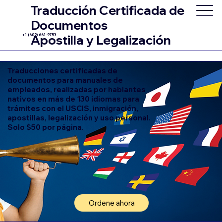
Traducción Certificada de
Documentos
+1 (602) 661-9753
Apostilla y Legalización
Traducciones certificadas de
documentos para manuales de
empleados, realizadas por hablantes
nativos en más de 130 idiomas para
trámites con el USCIS, inmigración,
apostillas, legalización y uso personal.
Solo $50 por página.
Ordene ahora