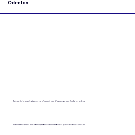
Odenton
Solo contratamos a traductores profesionales certificados que sean hablantes nativos.
Solo contratamos a traductores profesionales certificados que sean hablantes nativos.