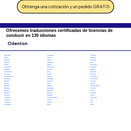
Obtenga una cotización y un pedido GRATIS
Ofrecemos traducciones certificadas de licencias de
conducir en 130 idiomas
Odenton
Chuvashi
Hiri Motu
africaans
checo
húngaro
Akan
danés
islandés
albanés
Holandés
Igbo
amárico
Inglés
indonesio
árabe
esperanto
Inuktitut
aragonés
estonio
italiano
armenio
Ewe
japonés
Assamese
feroés
javanés
Aymara
fiyiano
Kannada
azerbaiyano
finlandés
Cachemir
Bambara
Francés
Kazajo
Bashkir
Fula
Jemer
vasco
gallego
Kinyarwanda
bengalí
georgiano
Kirundi
Bhojpuri
Alemán
Komi
bosnio
Griego
coreano
búlgaro
Gujarati
kurdo
birmano
Criollo haitiano
Kirguises
cantonés
Hausa
Lao
catalán
hebreo
latín
Cebuano
hindi
letón
Chichewa