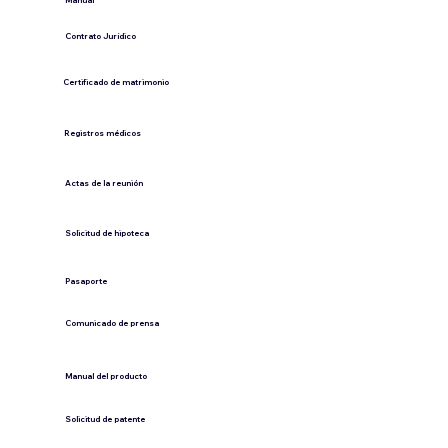
​Manual
​Contrato Jurídico
Certificado de matrimonio
Registros médicos
Actas de la reunión
Solicitud de hipoteca
Pasaporte
Comunicado de prensa
​Manual del producto
​Solicitud de patente