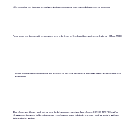
Ofrecemos tiempos de respuesta bastante rápidos en comparación con la mayoría de los servicios de traducción.
Tenemos una tasa de aceptación extremadamente alta dentro de los Estados Unidos y gobiernos extranjeros. 100% con USCIS.
Todas nuestras traducciones vienen con un “Certificado de Traducción” emitido en el membrete de nuestro departamento de
traducciones.
El certificado acredita que nuestro departamento de traducciones cuenta con la certificación ISO 9001:2018 (ISO significa
Organización Internacional de Normalización, que regula los procesos de trabajo de numerosas industrias mediante auditorías
independientes anuales).