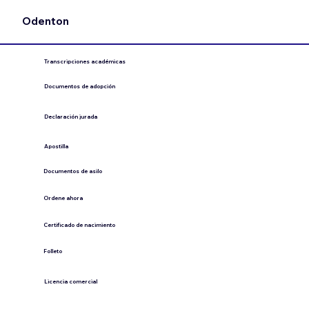
Odenton
Transcripciones académicas
Documentos de adopción
Declaración jurada
​Apostilla
Documentos de asilo
Ordene ahora
Certificado de nacimiento
Folleto
​Licencia comercial