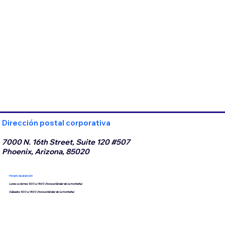
Dirección postal corporativa
7000 N. 16th Street, Suite 120 #507
Phoenix, Arizona, 85020
Horario de atención
Lunes a viernes 9:00 a 18:00 (hora estándar de la montaña)
Sábados 9:00 a 18:00 (hora estándar de la montaña)