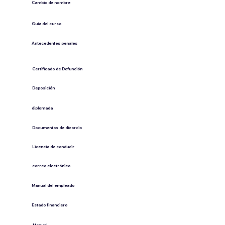
Cambio de nombre
Guía del curso
Antecedentes penales
​Certificado de Defunción
​Deposición
diplomada
Documentos de divorcio
Licencia de conducir
​correo electrónico
Manual del empleado
Estado financiero