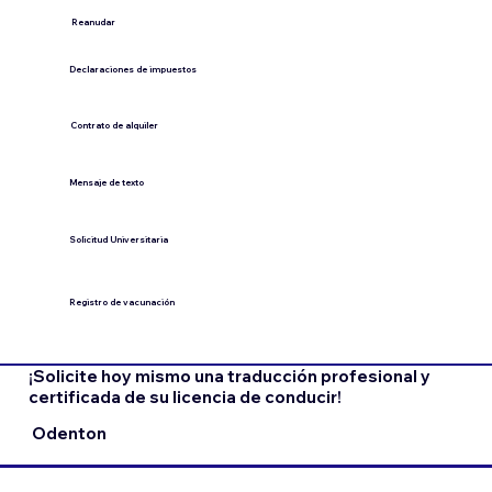
​Reanudar
Declaraciones de impuestos
Contrato de alquiler
​Mensaje de texto
​Solicitud Universitaria
Registro de vacunación
¡Solicite hoy mismo una traducción profesional y
certificada de su licencia de conducir!
Odenton