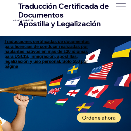
Traducción Certificada de
Documentos
+1 (602) 661-9753
Apostilla y Legalización
Traducciones certificadas de documentos
para licencias de conducir realizadas por
hablantes nativos en más de 130 idiomas
para USCIS, inmigración, apostillas,
legalización y uso personal. Solo $50 por
página
Ordene ahora