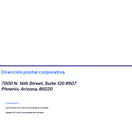
Dirección postal corporativa
7000 N. 16th Street, Suite 120 #507
Phoenix, Arizona, 85020
Horario de atención
Lunes a viernes 9:00 a 18:00 (hora estándar de la montaña)
Sábados 9:00 a 18:00 (hora estándar de la montaña)