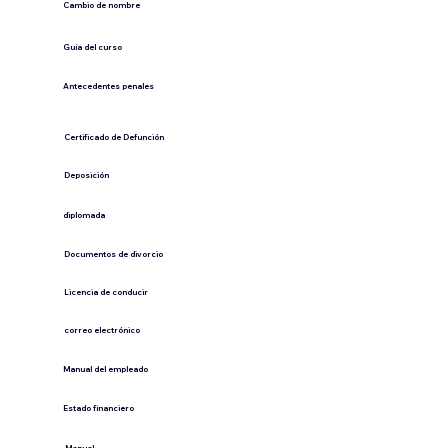
Cambio de nombre
Guía del curso
Antecedentes penales
​Certificado de Defunción
​Deposición
diplomada
Documentos de divorcio
Licencia de conducir
​correo electrónico
Manual del empleado
Estado financiero