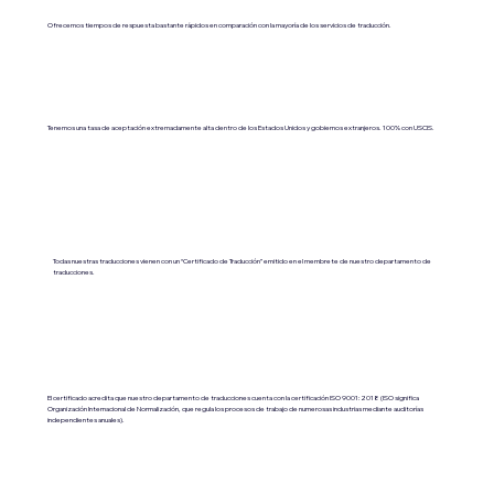
Ofrecemos tiempos de respuesta bastante rápidos en comparación con la mayoría de los servicios de traducción.
Tenemos una tasa de aceptación extremadamente alta dentro de los Estados Unidos y gobiernos extranjeros. 100% con USCIS.
Todas nuestras traducciones vienen con un “Certificado de Traducción” emitido en el membrete de nuestro departamento de
traducciones.
El certificado acredita que nuestro departamento de traducciones cuenta con la certificación ISO 9001:2018 (ISO significa
Organización Internacional de Normalización, que regula los procesos de trabajo de numerosas industrias mediante auditorías
independientes anuales).