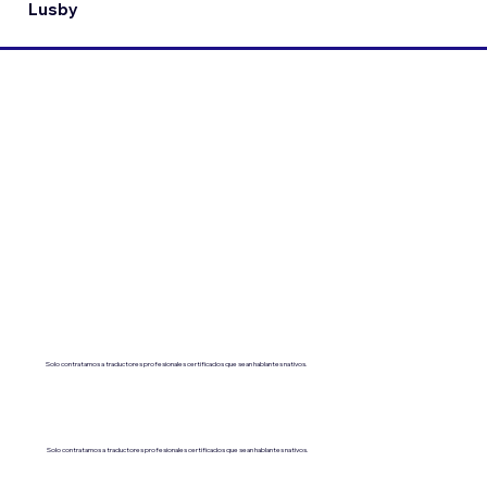
Lusby
Solo contratamos a traductores profesionales certificados que sean hablantes nativos.
Solo contratamos a traductores profesionales certificados que sean hablantes nativos.