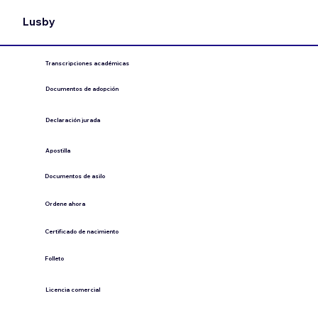
Lusby
Transcripciones académicas
Documentos de adopción
Declaración jurada
​Apostilla
Documentos de asilo
Ordene ahora
Certificado de nacimiento
Folleto
​Licencia comercial