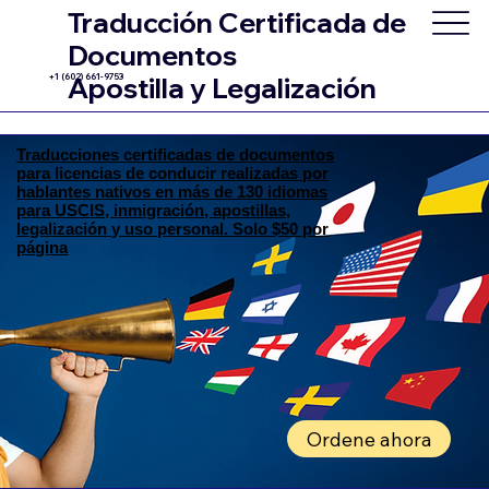
Traducción Certificada de
Documentos
+1 (602) 661-9753
Apostilla y Legalización
Traducciones certificadas de documentos
para licencias de conducir realizadas por
hablantes nativos en más de 130 idiomas
para USCIS, inmigración, apostillas,
legalización y uso personal. Solo $50 por
página
Ordene ahora