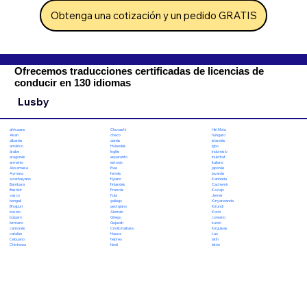
Obtenga una cotización y un pedido GRATIS
Ofrecemos traducciones certificadas de licencias de
conducir en 130 idiomas
Lusby
Chuvashi
Hiri Motu
africaans
checo
húngaro
Akan
danés
islandés
albanés
Holandés
Igbo
amárico
Inglés
indonesio
árabe
esperanto
Inuktitut
aragonés
estonio
italiano
armenio
Ewe
japonés
Assamese
feroés
javanés
Aymara
fiyiano
Kannada
azerbaiyano
finlandés
Cachemir
Bambara
Francés
Kazajo
Bashkir
Fula
Jemer
vasco
gallego
Kinyarwanda
bengalí
georgiano
Kirundi
Bhojpuri
Alemán
Komi
bosnio
Griego
coreano
búlgaro
Gujarati
kurdo
birmano
Criollo haitiano
Kirguises
cantonés
Hausa
Lao
catalán
hebreo
latín
Cebuano
hindi
letón
Chichewa