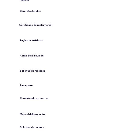
​Manual
​Contrato Jurídico
Certificado de matrimonio
Registros médicos
Actas de la reunión
Solicitud de hipoteca
Pasaporte
Comunicado de prensa
​Manual del producto
​Solicitud de patente