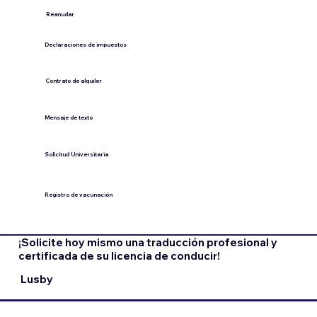
​Reanudar
Declaraciones de impuestos
Contrato de alquiler
​Mensaje de texto
​Solicitud Universitaria
Registro de vacunación
¡Solicite hoy mismo una traducción profesional y
certificada de su licencia de conducir!
Lusby