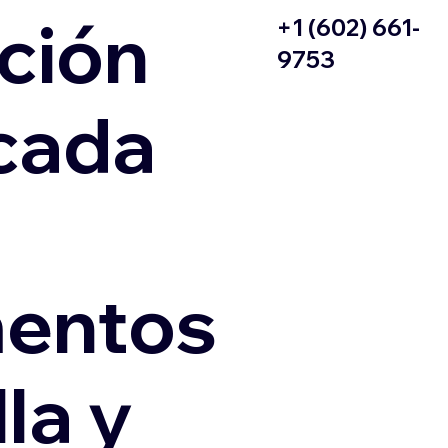
ción
+1 (602) 661-
9753
icada
entos
la y