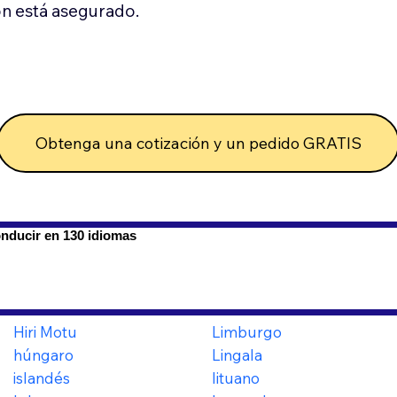
n está asegurado.
Obtenga una cotización y un pedido GRATIS
onducir en 130 idiomas
Hiri Motu
Limburgo
húngaro
Lingala
islandés
lituano