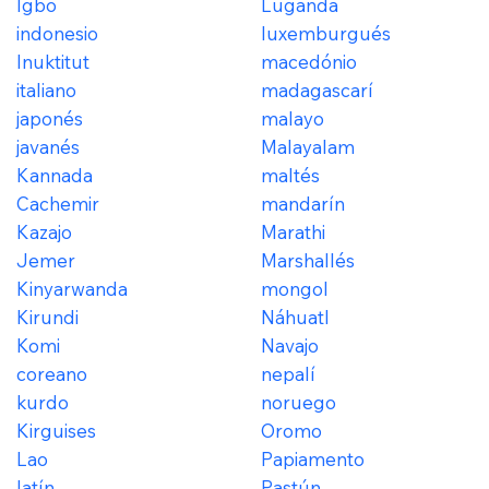
Igbo
Luganda
indonesio
luxemburgués
Inuktitut
macedónio
italiano
madagascarí
japonés
malayo
javanés
Malayalam
Kannada
maltés
Cachemir
mandarín
Kazajo
Marathi
Jemer
Marshallés
Kinyarwanda
mongol
Kirundi
Náhuatl
Komi
Navajo
coreano
nepalí
kurdo
noruego
Kirguises
Oromo
Lao
Papiamento
latín
Pastún