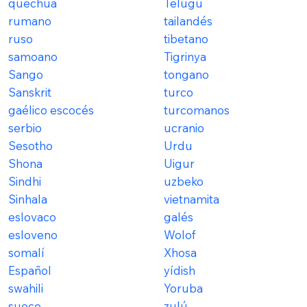
quechua
Telugu
rumano
tailandés
ruso
tibetano
samoano
Tigrinya
Sango
tongano
Sanskrit
turco
gaélico escocés
turcomanos
serbio
ucranio
Sesotho
Urdu
Shona
Uigur
Sindhi
uzbeko
Sinhala
vietnamita
eslovaco
galés
esloveno
Wolof
somalí
Xhosa
Español
yídish
swahili
Yoruba
sueco
zulú