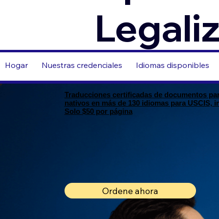
Legali
Hogar
Nuestras credenciales
Idiomas disponibles
Traducciones certificadas de documentos para
nativos en más de 130 idiomas para USCIS, inm
Solo $50 por página
Ordene ahora