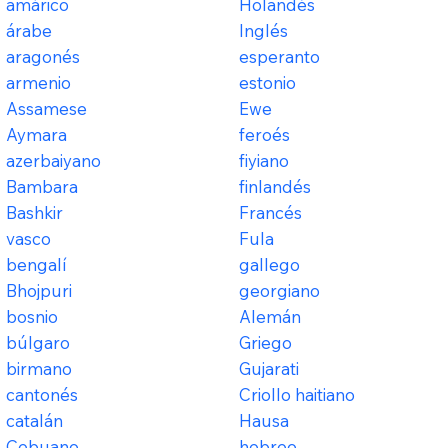
amárico
Holandés
árabe
Inglés
aragonés
esperanto
armenio
estonio
Assamese
Ewe
Aymara
feroés
azerbaiyano
fiyiano
Bambara
finlandés
Bashkir
Francés
vasco
Fula
bengalí
gallego
Bhojpuri
georgiano
bosnio
Alemán
búlgaro
Griego
birmano
Gujarati
cantonés
Criollo haitiano
catalán
Hausa
Cebuano
hebreo