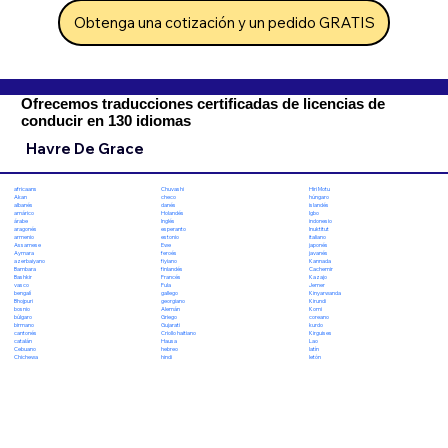
Obtenga una cotización y un pedido GRATIS
Ofrecemos traducciones certificadas de licencias de
conducir en 130 idiomas
Havre De Grace
Chuvashi
Hiri Motu
africaans
checo
húngaro
Akan
danés
islandés
albanés
Holandés
Igbo
amárico
Inglés
indonesio
árabe
esperanto
Inuktitut
aragonés
estonio
italiano
armenio
Ewe
japonés
Assamese
feroés
javanés
Aymara
fiyiano
Kannada
azerbaiyano
finlandés
Cachemir
Bambara
Francés
Kazajo
Bashkir
Fula
Jemer
vasco
gallego
Kinyarwanda
bengalí
georgiano
Kirundi
Bhojpuri
Alemán
Komi
bosnio
Griego
coreano
búlgaro
Gujarati
kurdo
birmano
Criollo haitiano
Kirguises
cantonés
Hausa
Lao
catalán
hebreo
latín
Cebuano
hindi
letón
Chichewa