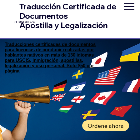
Traducción Certificada de
Documentos
+1 (602) 661-9753
Apostilla y Legalización
Traducciones certificadas de documentos
para licencias de conducir realizadas por
hablantes nativos en más de 130 idiomas
para USCIS, inmigración, apostillas,
legalización y uso personal. Solo $50 por
página
Ordene ahora