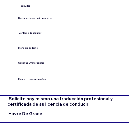
​Reanudar
Declaraciones de impuestos
Contrato de alquiler
​Mensaje de texto
​Solicitud Universitaria
Registro de vacunación
¡Solicite hoy mismo una traducción profesional y
certificada de su licencia de conducir!
Havre De Grace