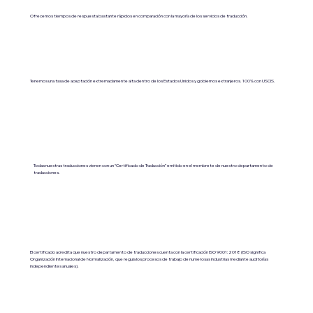
Ofrecemos tiempos de respuesta bastante rápidos en comparación con la mayoría de los servicios de traducción.
Tenemos una tasa de aceptación extremadamente alta dentro de los Estados Unidos y gobiernos extranjeros. 100% con USCIS.
Todas nuestras traducciones vienen con un “Certificado de Traducción” emitido en el membrete de nuestro departamento de
traducciones.
El certificado acredita que nuestro departamento de traducciones cuenta con la certificación ISO 9001:2018 (ISO significa
Organización Internacional de Normalización, que regula los procesos de trabajo de numerosas industrias mediante auditorías
independientes anuales).