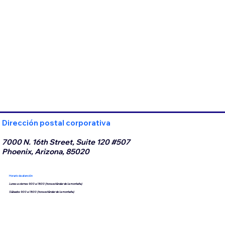
Dirección postal corporativa
7000 N. 16th Street, Suite 120 #507
Phoenix, Arizona, 85020
Horario de atención
Lunes a viernes 9:00 a 18:00 (hora estándar de la montaña)
Sábados 9:00 a 18:00 (hora estándar de la montaña)