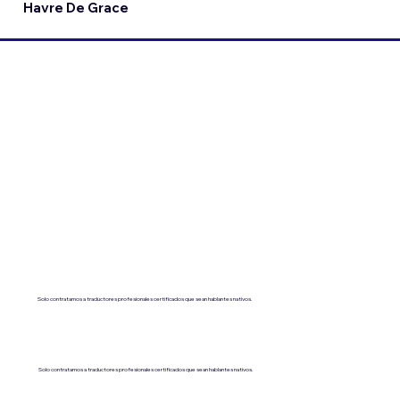
Havre De Grace
Solo contratamos a traductores profesionales certificados que sean hablantes nativos.
Solo contratamos a traductores profesionales certificados que sean hablantes nativos.