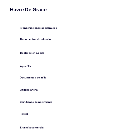
Havre De Grace
Transcripciones académicas
Documentos de adopción
Declaración jurada
​Apostilla
Documentos de asilo
Ordene ahora
Certificado de nacimiento
Folleto
​Licencia comercial