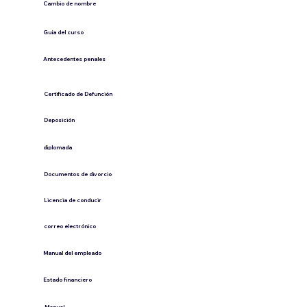
Cambio de nombre
Guía del curso
Antecedentes penales
​Certificado de Defunción
​Deposición
diplomada
Documentos de divorcio
Licencia de conducir
​correo electrónico
Manual del empleado
Estado financiero