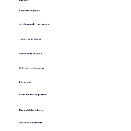
​Manual
​Contrato Jurídico
Certificado de matrimonio
Registros médicos
Actas de la reunión
Solicitud de hipoteca
Pasaporte
Comunicado de prensa
​Manual del producto
​Solicitud de patente