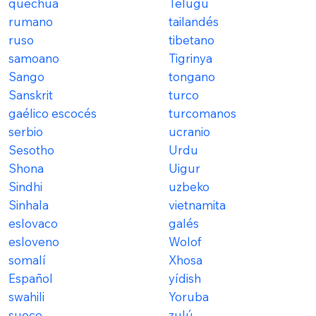
quechua
Telugu
rumano
tailandés
ruso
tibetano
samoano
Tigrinya
Sango
tongano
Sanskrit
turco
gaélico escocés
turcomanos
serbio
ucranio
Sesotho
Urdu
Shona
Uigur
Sindhi
uzbeko
Sinhala
vietnamita
eslovaco
galés
esloveno
Wolof
somalí
Xhosa
Español
yídish
swahili
Yoruba
sueco
zulú