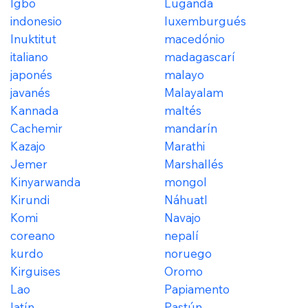
Igbo
Luganda
indonesio
luxemburgués
Inuktitut
macedónio
italiano
madagascarí
japonés
malayo
javanés
Malayalam
Kannada
maltés
Cachemir
mandarín
Kazajo
Marathi
Jemer
Marshallés
Kinyarwanda
mongol
Kirundi
Náhuatl
Komi
Navajo
coreano
nepalí
kurdo
noruego
Kirguises
Oromo
Lao
Papiamento
latín
Pastún