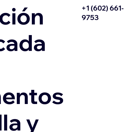
ción
+1 (602) 661-
9753
icada
entos
la y