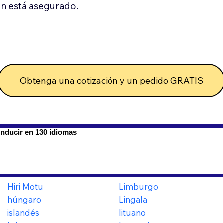
n está asegurado.
Obtenga una cotización y un pedido GRATIS
onducir en 130 idiomas
Hiri Motu
Limburgo
húngaro
Lingala
islandés
lituano