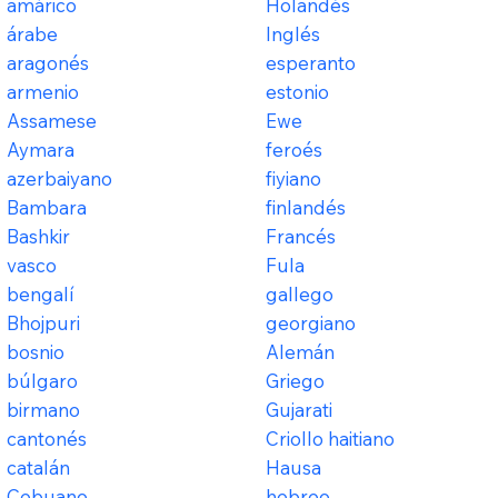
amárico
Holandés
árabe
Inglés
aragonés
esperanto
armenio
estonio
Assamese
Ewe
Aymara
feroés
azerbaiyano
fiyiano
Bambara
finlandés
Bashkir
Francés
vasco
Fula
bengalí
gallego
Bhojpuri
georgiano
bosnio
Alemán
búlgaro
Griego
birmano
Gujarati
cantonés
Criollo haitiano
catalán
Hausa
Cebuano
hebreo