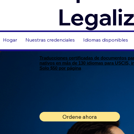
Legali
Hogar
Nuestras credenciales
Idiomas disponibles
Traducciones certificadas de documentos para
nativos en más de 130 idiomas para USCIS, inm
Solo $50 por página
Ordene ahora