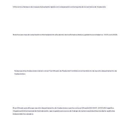
Ofrecemos tiempos de respuesta bastante rápidos en comparación con la mayoría de los servicios de traducción.
Tenemos una tasa de aceptación extremadamente alta dentro de los Estados Unidos y gobiernos extranjeros. 100% con USCIS.
Todas nuestras traducciones vienen con un “Certificado de Traducción” emitido en el membrete de nuestro departamento de
traducciones.
El certificado acredita que nuestro departamento de traducciones cuenta con la certificación ISO 9001:2018 (ISO significa
Organización Internacional de Normalización, que regula los procesos de trabajo de numerosas industrias mediante auditorías
independientes anuales).