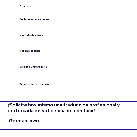
​Reanudar
Declaraciones de impuestos
Contrato de alquiler
​Mensaje de texto
​Solicitud Universitaria
Registro de vacunación
¡Solicite hoy mismo una traducción profesional y
certificada de su licencia de conducir!
Germantown