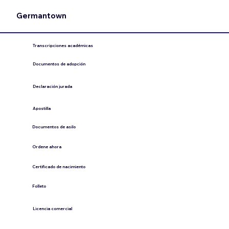
Germantown
Transcripciones académicas
Documentos de adopción
Declaración jurada
​Apostilla
Documentos de asilo
Ordene ahora
Certificado de nacimiento
Folleto
​Licencia comercial