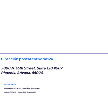
Dirección postal corporativa
7000 N. 16th Street, Suite 120 #507
Phoenix, Arizona, 85020
Horario de atención
Lunes a viernes 9:00 a 18:00 (hora estándar de la montaña)
Sábados 9:00 a 18:00 (hora estándar de la montaña)