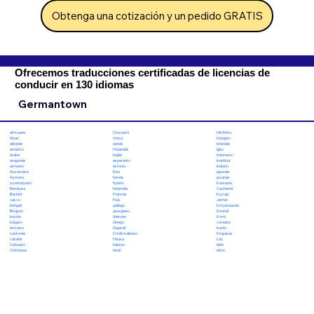
Obtenga una cotización y un pedido GRATIS
Ofrecemos traducciones certificadas de licencias de
conducir en 130 idiomas
Germantown
Chuvashi
Hiri Motu
africaans
checo
húngaro
Akan
danés
islandés
albanés
Holandés
Igbo
amárico
Inglés
indonesio
árabe
esperanto
Inuktitut
aragonés
estonio
italiano
armenio
Ewe
japonés
Assamese
feroés
javanés
Aymara
fiyiano
Kannada
azerbaiyano
finlandés
Cachemir
Bambara
Francés
Kazajo
Bashkir
Fula
Jemer
vasco
gallego
Kinyarwanda
bengalí
georgiano
Kirundi
Bhojpuri
Alemán
Komi
bosnio
Griego
coreano
búlgaro
Gujarati
kurdo
birmano
Criollo haitiano
Kirguises
cantonés
Hausa
Lao
catalán
hebreo
latín
Cebuano
hindi
letón
Chichewa