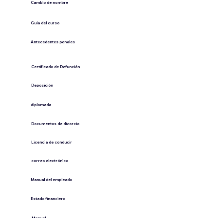
Cambio de nombre
Guía del curso
Antecedentes penales
​Certificado de Defunción
​Deposición
diplomada
Documentos de divorcio
Licencia de conducir
​correo electrónico
Manual del empleado
Estado financiero