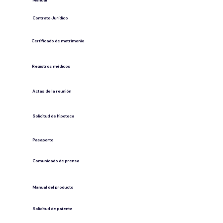
​Manual
​Contrato Jurídico
Certificado de matrimonio
Registros médicos
Actas de la reunión
Solicitud de hipoteca
Pasaporte
Comunicado de prensa
​Manual del producto
​Solicitud de patente