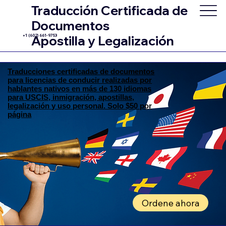
Traducción Certificada de
Documentos
+1 (602) 661-9753
Apostilla y Legalización
Traducciones certificadas de documentos
para licencias de conducir realizadas por
hablantes nativos en más de 130 idiomas
para USCIS, inmigración, apostillas,
legalización y uso personal. Solo $50 por
página
Ordene ahora