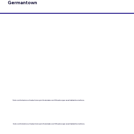
Germantown
Solo contratamos a traductores profesionales certificados que sean hablantes nativos.
Solo contratamos a traductores profesionales certificados que sean hablantes nativos.