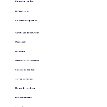
Cambio de nombre
Guía del curso
Antecedentes penales
​Certificado de Defunción
​Deposición
diplomada
Documentos de divorcio
Licencia de conducir
​correo electrónico
Manual del empleado
Estado financiero