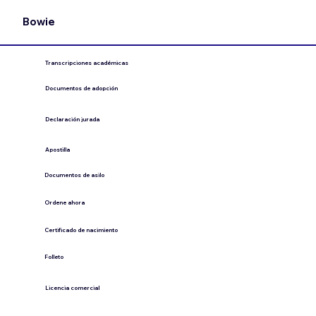
Bowie
Transcripciones académicas
Documentos de adopción
Declaración jurada
​Apostilla
Documentos de asilo
Ordene ahora
Certificado de nacimiento
Folleto
​Licencia comercial