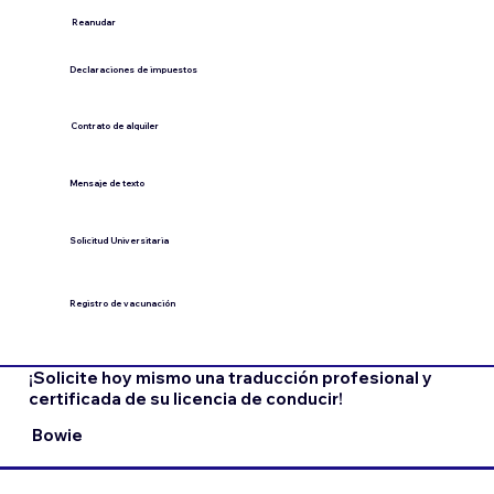
​Reanudar
Declaraciones de impuestos
Contrato de alquiler
​Mensaje de texto
​Solicitud Universitaria
Registro de vacunación
¡Solicite hoy mismo una traducción profesional y
certificada de su licencia de conducir!
Bowie