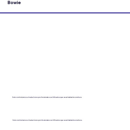
Bowie
Solo contratamos a traductores profesionales certificados que sean hablantes nativos.
Solo contratamos a traductores profesionales certificados que sean hablantes nativos.