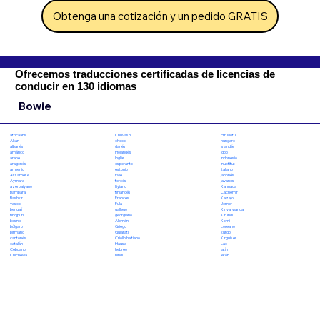
Obtenga una cotización y un pedido GRATIS
Ofrecemos traducciones certificadas de licencias de
conducir en 130 idiomas
Bowie
Chuvashi
Hiri Motu
africaans
checo
húngaro
Akan
danés
islandés
albanés
Holandés
Igbo
amárico
Inglés
indonesio
árabe
esperanto
Inuktitut
aragonés
estonio
italiano
armenio
Ewe
japonés
Assamese
feroés
javanés
Aymara
fiyiano
Kannada
azerbaiyano
finlandés
Cachemir
Bambara
Francés
Kazajo
Bashkir
Fula
Jemer
vasco
gallego
Kinyarwanda
bengalí
georgiano
Kirundi
Bhojpuri
Alemán
Komi
bosnio
Griego
coreano
búlgaro
Gujarati
kurdo
birmano
Criollo haitiano
Kirguises
cantonés
Hausa
Lao
catalán
hebreo
latín
Cebuano
hindi
letón
Chichewa