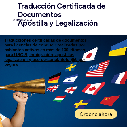
Traducción Certificada de
Documentos
+1 (602) 661-9753
Apostilla y Legalización
Traducciones certificadas de documentos
para licencias de conducir realizadas por
hablantes nativos en más de 130 idiomas
para USCIS, inmigración, apostillas,
legalización y uso personal. Solo $50 por
página
Ordene ahora