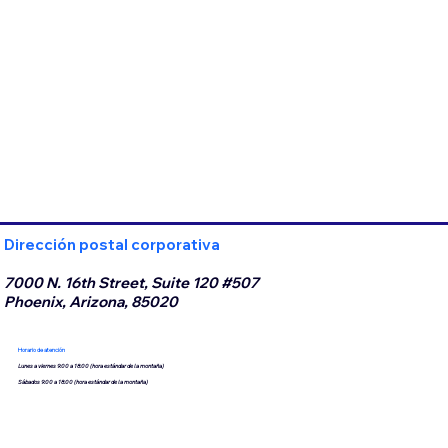
Dirección postal corporativa
7000 N. 16th Street, Suite 120 #507
Phoenix, Arizona, 85020
Horario de atención
Lunes a viernes 9:00 a 18:00 (hora estándar de la montaña)
Sábados 9:00 a 18:00 (hora estándar de la montaña)