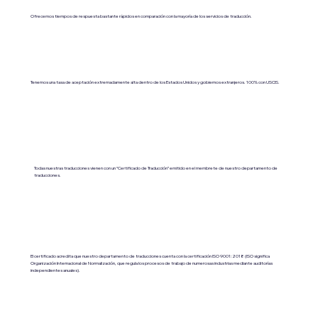
Ofrecemos tiempos de respuesta bastante rápidos en comparación con la mayoría de los servicios de traducción.
Tenemos una tasa de aceptación extremadamente alta dentro de los Estados Unidos y gobiernos extranjeros. 100% con USCIS.
Todas nuestras traducciones vienen con un “Certificado de Traducción” emitido en el membrete de nuestro departamento de
traducciones.
El certificado acredita que nuestro departamento de traducciones cuenta con la certificación ISO 9001:2018 (ISO significa
Organización Internacional de Normalización, que regula los procesos de trabajo de numerosas industrias mediante auditorías
independientes anuales).