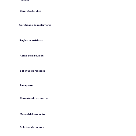
​Manual
​Contrato Jurídico
Certificado de matrimonio
Registros médicos
Actas de la reunión
Solicitud de hipoteca
Pasaporte
Comunicado de prensa
​Manual del producto
​Solicitud de patente