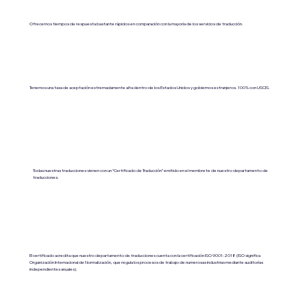
Ofrecemos tiempos de respuesta bastante rápidos en comparación con la mayoría de los servicios de traducción.
Tenemos una tasa de aceptación extremadamente alta dentro de los Estados Unidos y gobiernos extranjeros. 100% con USCIS.
Todas nuestras traducciones vienen con un “Certificado de Traducción” emitido en el membrete de nuestro departamento de
traducciones.
El certificado acredita que nuestro departamento de traducciones cuenta con la certificación ISO 9001:2018 (ISO significa
Organización Internacional de Normalización, que regula los procesos de trabajo de numerosas industrias mediante auditorías
independientes anuales).