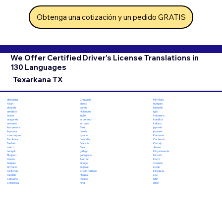
Obtenga una cotización y un pedido GRATIS
We Offer Certified Driver's License Translations in
130 Languages
Texarkana TX
Chuvashi
Hiri Motu
africaans
checo
húngaro
Akan
danés
islandés
albanés
Holandés
Igbo
amárico
Inglés
indonesio
árabe
esperanto
Inuktitut
aragonés
estonio
italiano
armenio
Ewe
japonés
Assamese
feroés
javanés
Aymara
fiyiano
Kannada
azerbaiyano
finlandés
Cachemir
Bambara
Francés
Kazajo
Bashkir
Fula
Jemer
vasco
gallego
Kinyarwanda
bengalí
georgiano
Kirundi
Bhojpuri
Alemán
Komi
bosnio
Griego
coreano
búlgaro
Gujarati
kurdo
birmano
Criollo haitiano
Kirguises
cantonés
Hausa
Lao
catalán
hebreo
latín
Cebuano
hindi
letón
Chichewa