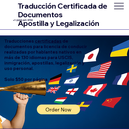
Traducción Certificada de
Documentos
+1 (602) 661-9753
Apostilla y Legalización
Traducciones
certificadas
de
documentos para licencia de conducir
realizadas por hablantes nativos en
más de 130 idiomas para USCIS,
inmigración, apostillas, legalización y
uso personal.
Solo $50 por página
Order Now