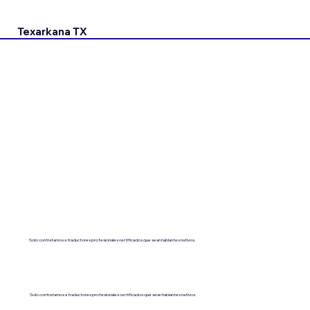
Texarkana TX
Solo contratamos a traductores profesionales certificados que sean hablantes nativos.
Solo contratamos a traductores profesionales certificados que sean hablantes nativos.