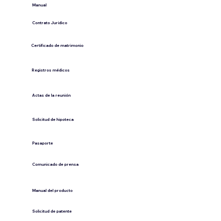
​Manual
​Contrato Jurídico
Certificado de matrimonio
Registros médicos
Actas de la reunión
Solicitud de hipoteca
Pasaporte
Comunicado de prensa
​Manual del producto
​Solicitud de patente