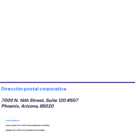
Dirección postal corporativa
7000 N. 16th Street, Suite 120 #507
Phoenix, Arizona, 85020
Horario de atención
Lunes a viernes 9:00 a 18:00 (hora estándar de la montaña)
Sábados 9:00 a 18:00 (hora estándar de la montaña)