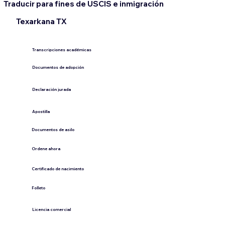
Traducir para fines de USCIS e inmigración
Texarkana TX
Transcripciones académicas
Documentos de adopción
Declaración jurada
​Apostilla
Documentos de asilo
Ordene ahora
Certificado de nacimiento
Folleto
​Licencia comercial