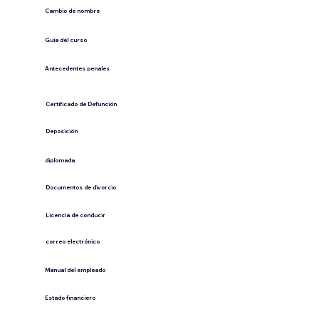
Cambio de nombre
Guía del curso
Antecedentes penales
​Certificado de Defunción
​Deposición
diplomada
Documentos de divorcio
Licencia de conducir
​correo electrónico
Manual del empleado
Estado financiero