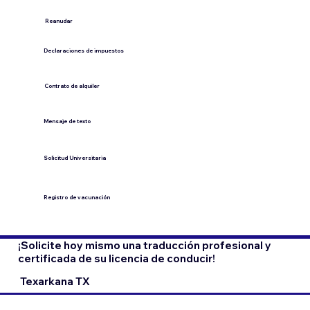
​Reanudar
Declaraciones de impuestos
Contrato de alquiler
​Mensaje de texto
​Solicitud Universitaria
Registro de vacunación
¡Solicite hoy mismo una traducción profesional y
certificada de su licencia de conducir!
Texarkana TX