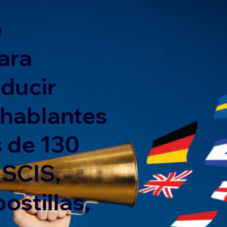
e
ara
nducir
 hablantes
 de 130
USCIS,
ostillas,