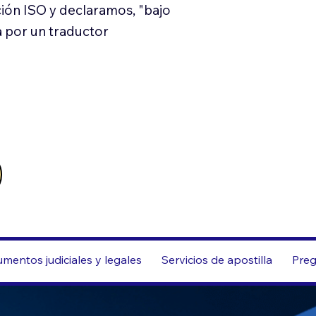
ión ISO y declaramos, "bajo
a por un traductor
mentos judiciales y legales
Servicios de apostilla
Preg