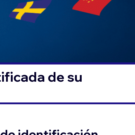
ificada de su
de identificación