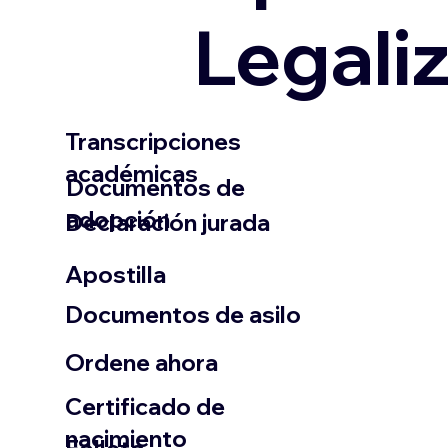
Legali
Transcripciones
académicas
Documentos de
adopción
Declaración jurada
​Apostilla
Documentos de asilo
Ordene ahora
Certificado de
nacimiento