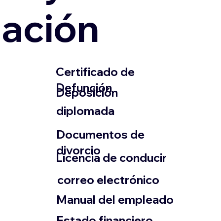
zación
​Certificado de
Defunción
​Deposición
diplomada
Documentos de
divorcio
Licencia de conducir
​correo electrónico
Manual del empleado
Estado financiero