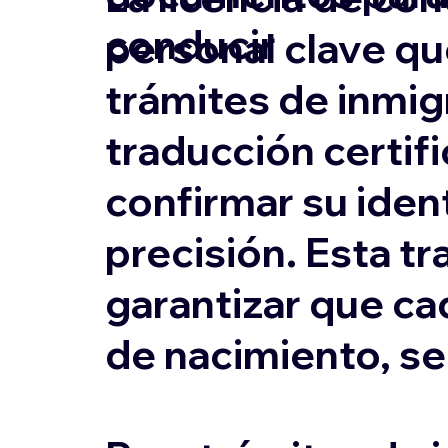
conducir
personal clave qu
trámites de inmigr
traducción certifi
confirmar su ident
precisión. Esta tr
garantizar que ca
de nacimiento, s