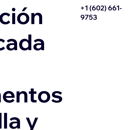
ción
+1 (602) 661-
9753
icada
entos
la y