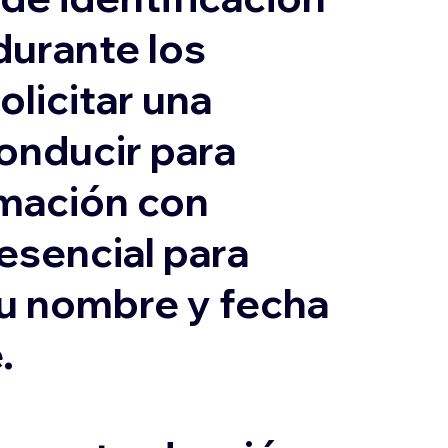
durante los
olicitar una
conducir para
ormación con
 esencial para
su nombre y fecha
.