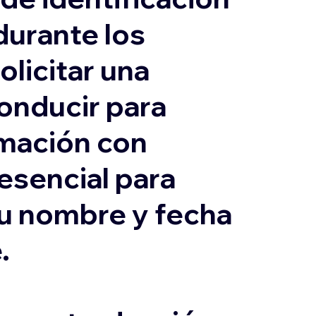
durante los
olicitar una
conducir para
ormación con
 esencial para
su nombre y fecha
.