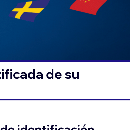
ificada de su
de identificación