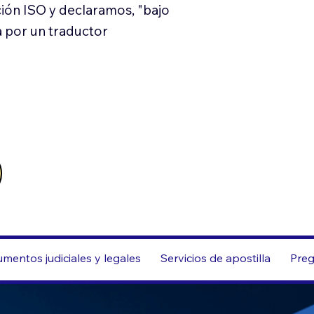
ión ISO y declaramos, "bajo
a por un traductor
mentos judiciales y legales
Servicios de apostilla
Preg