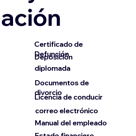
zación
​Certificado de
Defunción
​Deposición
diplomada
Documentos de
divorcio
Licencia de conducir
​correo electrónico
Manual del empleado
Estado financiero