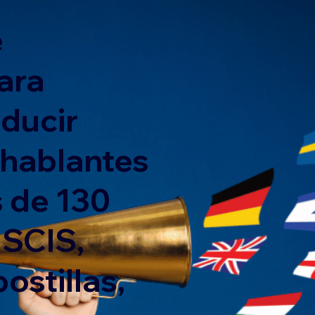
e
ara
nducir
 hablantes
 de 130
USCIS,
ostillas,