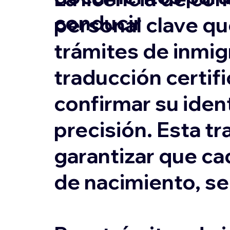
conducir
personal clave qu
trámites de inmigr
traducción certifi
confirmar su ident
precisión. Esta tr
garantizar que ca
de nacimiento, s