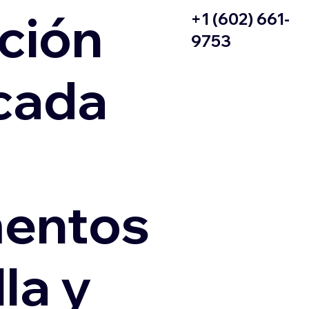
ción
+1 (602) 661-
9753
icada
entos
la y