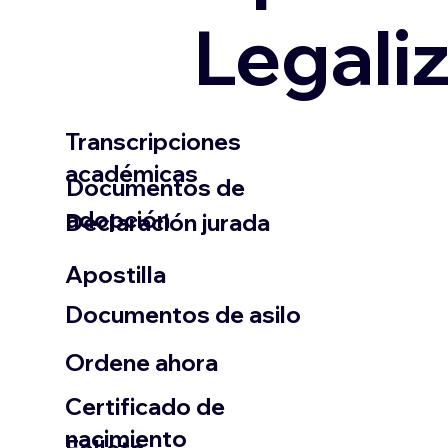
Legali
Transcripciones
académicas
Documentos de
adopción
Declaración jurada
​Apostilla
Documentos de asilo
Ordene ahora
Certificado de
nacimiento