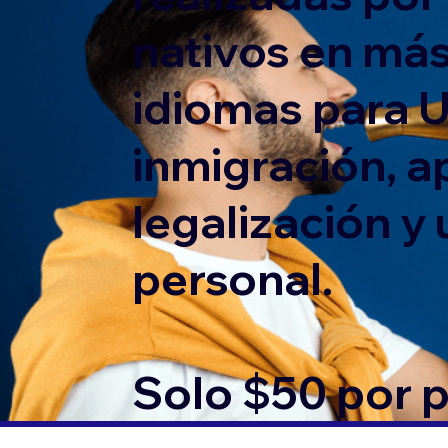
nativos en más
idiomas para 
inmigración, ap
legalización y
personal.
Solo $50 por 