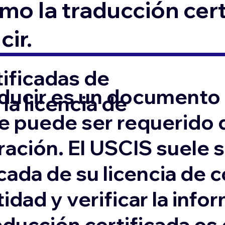
o la traducción cert
cir.
ificadas de
nducir es un documento 
a licencia de
e puede ser requerido 
ación. El USCIS suele s
cada de su licencia de 
idad y verificar la inf
aducción certificada es