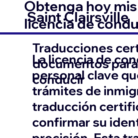
Obtenga hoy mism
Saint Clairsville
licencia de condu
Traducciones cert
La licencia de co
documentos para l
personal clave qu
conducir
trámites de inmigr
traducción certifi
confirmar su ident
precisión. Esta tr