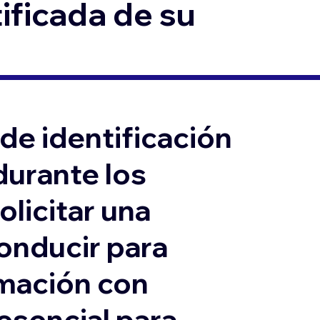
ificada de su
de identificación
durante los
olicitar una
conducir para
ormación con
 esencial para