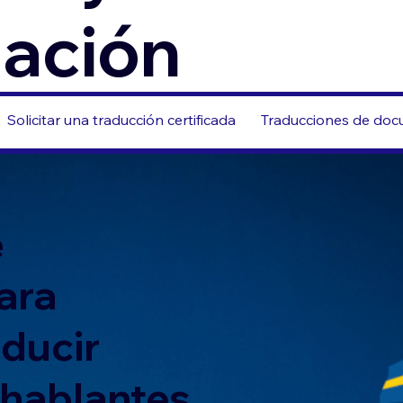
zación
Solicitar una traducción certificada
Traducciones de docu
e
ara
nducir
 hablantes