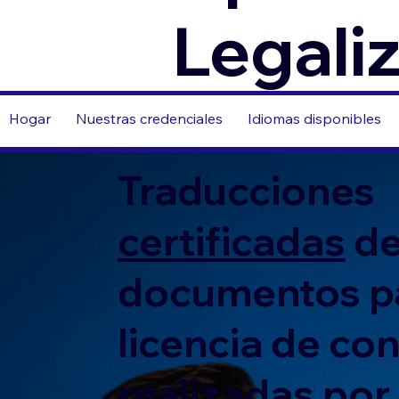
Legali
Hogar
Nuestras credenciales
Idiomas disponibles
Traducciones
certificadas
d
documentos p
licencia de co
realizadas por