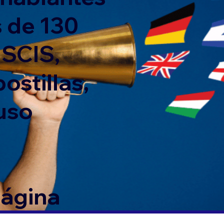
 de 130
USCIS,
ostillas,
 uso
página