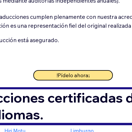
s mediante auditorías independientes anuales).
raducciones cumplen plenamente con nuestra acredi
ión es una representación fiel del original realizada
ucción está asegurado.
¡Pídelo ahora!
ciones certificadas 
diomas.
Hiri Motu
Limburgo