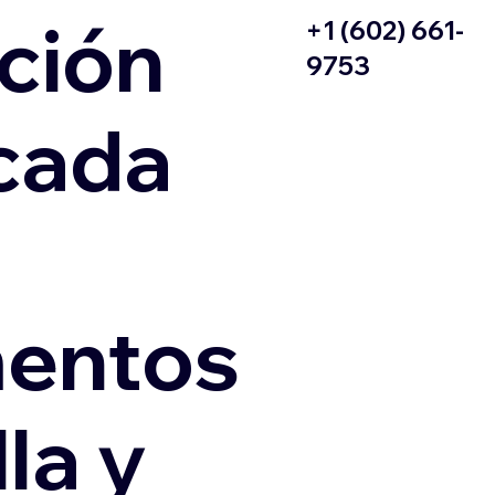
ción
+1 (602) 661-
9753
icada
entos
la y