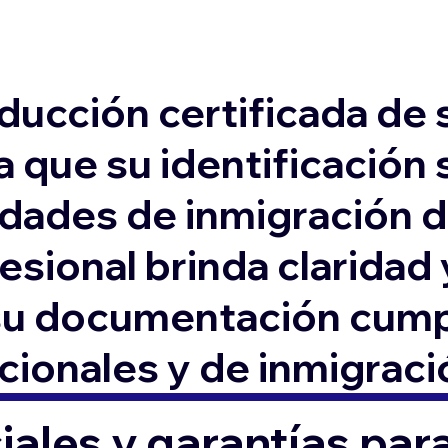
aducción certificada de 
a que su identificación 
idades de inmigración 
esional brinda claridad 
u documentación cumpl
acionales y de inmigraci
ales y garantías par