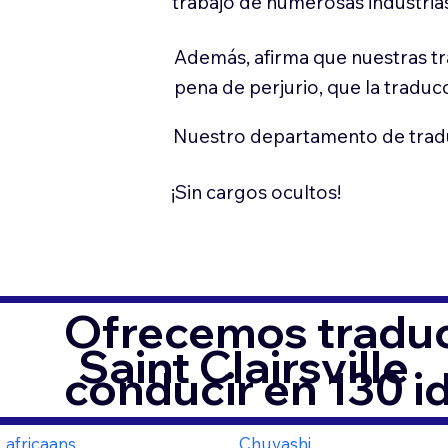
trabajo de numerosas industria
Además, afirma que nuestras t
pena de perjurio, que la traducc
Nuestro departamento de trad
¡Sin cargos ocultos!
Ofrecemos traduc
Saint Clairsville
conducir en 130 i
africaans
Chuvashi