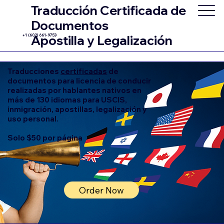
Traducción Certificada de
Documentos
+1 (602) 661-9753
Apostilla y Legalización
Traducciones
certificadas
de
documentos para licencia de conducir
realizadas por hablantes nativos en
más de 130 idiomas para USCIS,
inmigración, apostillas, legalización y
uso personal.
Solo $50 por página
Order Now