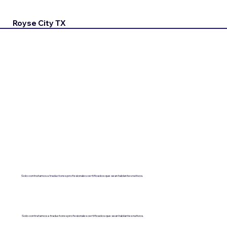
Royse City TX
Solo contratamos a traductores profesionales certificados que sean hablantes nativos.
Solo contratamos a traductores profesionales certificados que sean hablantes nativos.