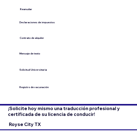
​Reanudar
Declaraciones de impuestos
Contrato de alquiler
​Mensaje de texto
​Solicitud Universitaria
Registro de vacunación
¡Solicite hoy mismo una traducción profesional y
certificada de su licencia de conducir!
Royse City TX