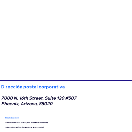
Dirección postal corporativa
7000 N. 16th Street, Suite 120 #507
Phoenix, Arizona, 85020
Horario de atención
Lunes a viernes 9:00 a 18:00 (hora estándar de la montaña)
Sábados 9:00 a 18:00 (hora estándar de la montaña)