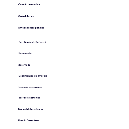
Cambio de nombre
Guía del curso
Antecedentes penales
​Certificado de Defunción
​Deposición
diplomada
Documentos de divorcio
Licencia de conducir
​correo electrónico
Manual del empleado
Estado financiero