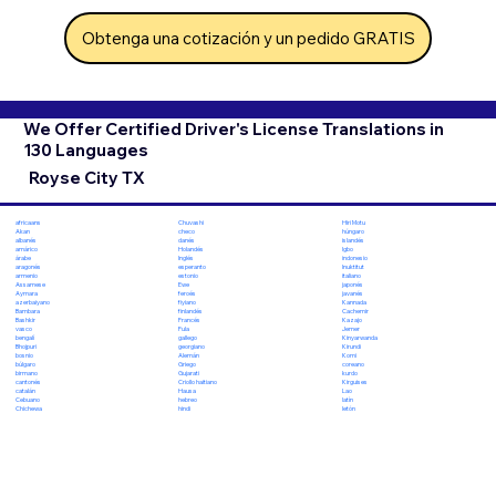
Obtenga una cotización y un pedido GRATIS
We Offer Certified Driver's License Translations in
130 Languages
Royse City TX
Chuvashi
Hiri Motu
africaans
checo
húngaro
Akan
danés
islandés
albanés
Holandés
Igbo
amárico
Inglés
indonesio
árabe
esperanto
Inuktitut
aragonés
estonio
italiano
armenio
Ewe
japonés
Assamese
feroés
javanés
Aymara
fiyiano
Kannada
azerbaiyano
finlandés
Cachemir
Bambara
Francés
Kazajo
Bashkir
Fula
Jemer
vasco
gallego
Kinyarwanda
bengalí
georgiano
Kirundi
Bhojpuri
Alemán
Komi
bosnio
Griego
coreano
búlgaro
Gujarati
kurdo
birmano
Criollo haitiano
Kirguises
cantonés
Hausa
Lao
catalán
hebreo
latín
Cebuano
hindi
letón
Chichewa