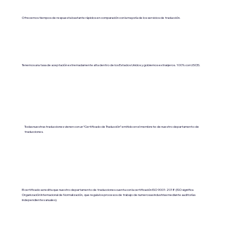
Ofrecemos tiempos de respuesta bastante rápidos en comparación con la mayoría de los servicios de traducción.
Tenemos una tasa de aceptación extremadamente alta dentro de los Estados Unidos y gobiernos extranjeros. 100% con USCIS.
Todas nuestras traducciones vienen con un “Certificado de Traducción” emitido en el membrete de nuestro departamento de
traducciones.
El certificado acredita que nuestro departamento de traducciones cuenta con la certificación ISO 9001:2018 (ISO significa
Organización Internacional de Normalización, que regula los procesos de trabajo de numerosas industrias mediante auditorías
independientes anuales).