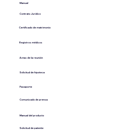
​Manual
​Contrato Jurídico
Certificado de matrimonio
Registros médicos
Actas de la reunión
Solicitud de hipoteca
Pasaporte
Comunicado de prensa
​Manual del producto
​Solicitud de patente