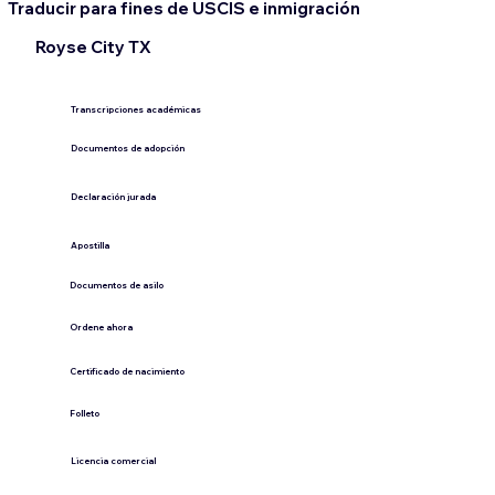
Traducir para fines de USCIS e inmigración
Royse City TX
Transcripciones académicas
Documentos de adopción
Declaración jurada
​Apostilla
Documentos de asilo
Ordene ahora
Certificado de nacimiento
Folleto
​Licencia comercial