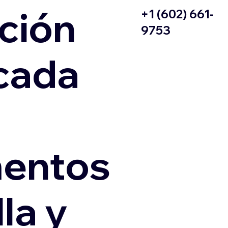
ción
+1 (602) 661-
9753
icada
entos
la y