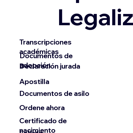
Legali
Transcripciones
académicas
Documentos de
adopción
Declaración jurada
​Apostilla
Documentos de asilo
Ordene ahora
Certificado de
nacimiento