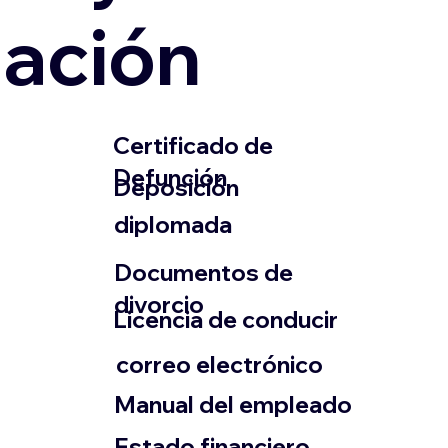
zación
​Certificado de
Defunción
​Deposición
diplomada
Documentos de
divorcio
Licencia de conducir
​correo electrónico
Manual del empleado
Estado financiero