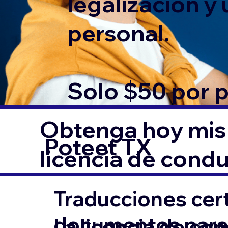
legalización y
personal.
Solo $50 por 
Obtenga hoy mism
Poteet TX
licencia de condu
Traducciones cert
documentos para l
La licencia de co