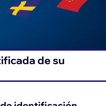
ificada de su
de identificación