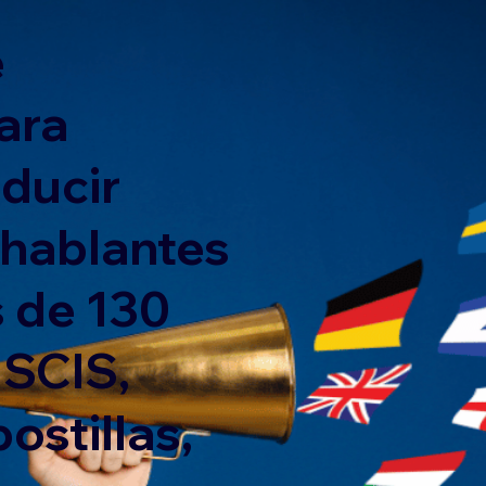
e
ara
nducir
 hablantes
 de 130
USCIS,
ostillas,