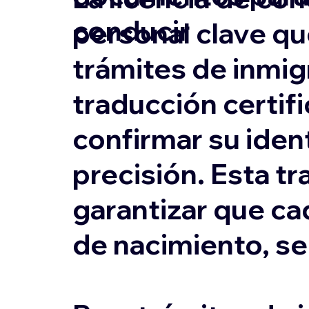
conducir
personal clave qu
trámites de inmigr
traducción certifi
confirmar su ident
precisión. Esta tr
garantizar que ca
de nacimiento, s