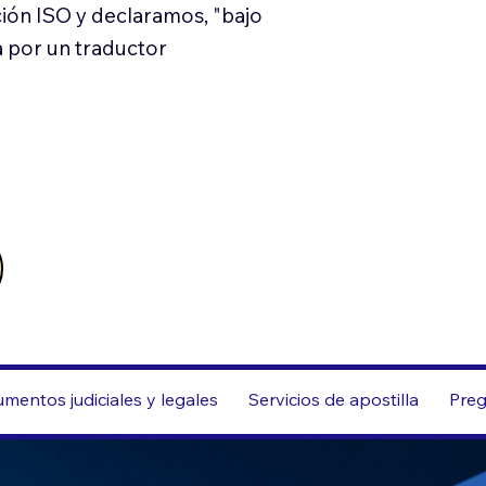
ión ISO y declaramos, "bajo
a por un traductor
mentos judiciales y legales
Servicios de apostilla
Preg