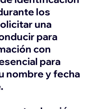
durante los
olicitar una
conducir para
ormación con
 esencial para
su nombre y fecha
.