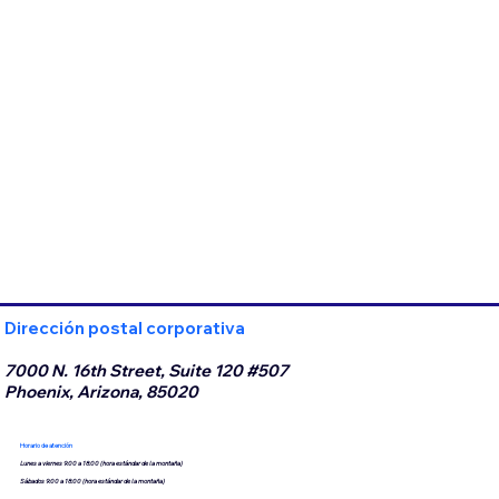
Dirección postal corporativa
7000 N. 16th Street, Suite 120 #507
Phoenix, Arizona, 85020
Horario de atención
Lunes a viernes 9:00 a 18:00 (hora estándar de la montaña)
Sábados 9:00 a 18:00 (hora estándar de la montaña)