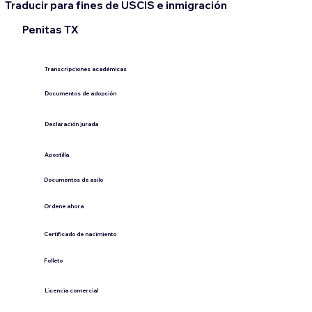
Traducir para fines de USCIS e inmigración
Penitas TX
Transcripciones académicas
Documentos de adopción
Declaración jurada
​Apostilla
Documentos de asilo
Ordene ahora
Certificado de nacimiento
Folleto
​Licencia comercial