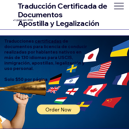
Traducción Certificada de
Documentos
+1 (602) 661-9753
Apostilla y Legalización
Traducciones
certificadas
de
documentos para licencia de conducir
realizadas por hablantes nativos en
más de 130 idiomas para USCIS,
inmigración, apostillas, legalización y
uso personal.
Solo $50 por página
Order Now