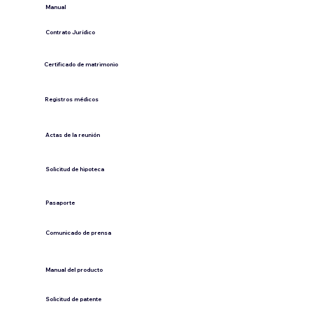
​Manual
​Contrato Jurídico
Certificado de matrimonio
Registros médicos
Actas de la reunión
Solicitud de hipoteca
Pasaporte
Comunicado de prensa
​Manual del producto
​Solicitud de patente