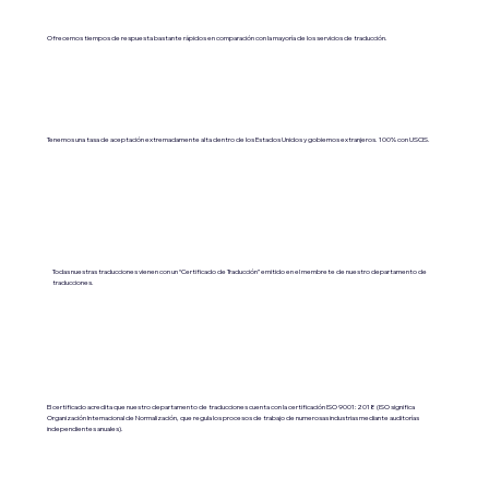
Ofrecemos tiempos de respuesta bastante rápidos en comparación con la mayoría de los servicios de traducción.
Tenemos una tasa de aceptación extremadamente alta dentro de los Estados Unidos y gobiernos extranjeros. 100% con USCIS.
Todas nuestras traducciones vienen con un “Certificado de Traducción” emitido en el membrete de nuestro departamento de
traducciones.
El certificado acredita que nuestro departamento de traducciones cuenta con la certificación ISO 9001:2018 (ISO significa
Organización Internacional de Normalización, que regula los procesos de trabajo de numerosas industrias mediante auditorías
independientes anuales).