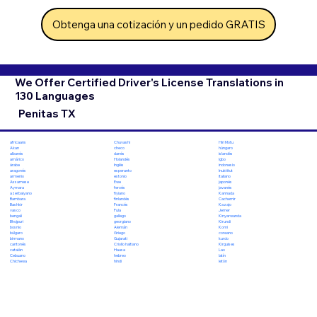
Obtenga una cotización y un pedido GRATIS
We Offer Certified Driver's License Translations in
130 Languages
Penitas TX
Chuvashi
Hiri Motu
africaans
checo
húngaro
Akan
danés
islandés
albanés
Holandés
Igbo
amárico
Inglés
indonesio
árabe
esperanto
Inuktitut
aragonés
estonio
italiano
armenio
Ewe
japonés
Assamese
feroés
javanés
Aymara
fiyiano
Kannada
azerbaiyano
finlandés
Cachemir
Bambara
Francés
Kazajo
Bashkir
Fula
Jemer
vasco
gallego
Kinyarwanda
bengalí
georgiano
Kirundi
Bhojpuri
Alemán
Komi
bosnio
Griego
coreano
búlgaro
Gujarati
kurdo
birmano
Criollo haitiano
Kirguises
cantonés
Hausa
Lao
catalán
hebreo
latín
Cebuano
hindi
letón
Chichewa