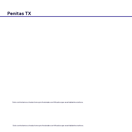
Penitas TX
Solo contratamos a traductores profesionales certificados que sean hablantes nativos.
Solo contratamos a traductores profesionales certificados que sean hablantes nativos.