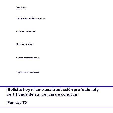
​Reanudar
Declaraciones de impuestos
Contrato de alquiler
​Mensaje de texto
​Solicitud Universitaria
Registro de vacunación
¡Solicite hoy mismo una traducción profesional y
certificada de su licencia de conducir!
Penitas TX