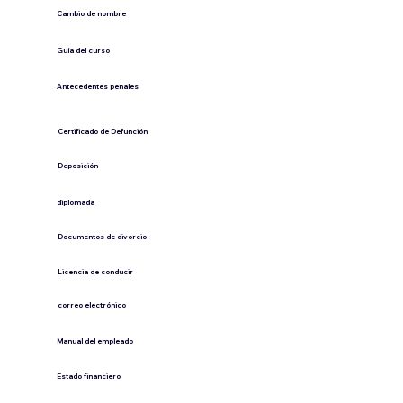
Cambio de nombre
Guía del curso
Antecedentes penales
​Certificado de Defunción
​Deposición
diplomada
Documentos de divorcio
Licencia de conducir
​correo electrónico
Manual del empleado
Estado financiero