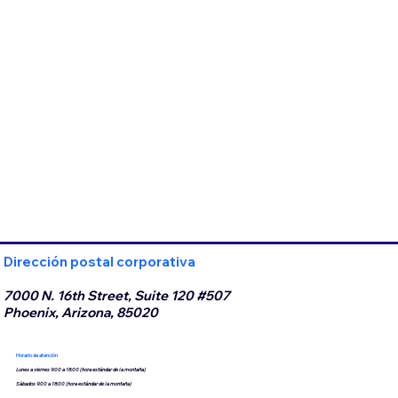
Dirección postal corporativa
7000 N. 16th Street, Suite 120 #507
Phoenix, Arizona, 85020
Horario de atención
Lunes a viernes 9:00 a 18:00 (hora estándar de la montaña)
Sábados 9:00 a 18:00 (hora estándar de la montaña)