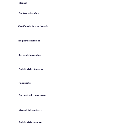
​Manual
​Contrato Jurídico
Certificado de matrimonio
Registros médicos
Actas de la reunión
Solicitud de hipoteca
Pasaporte
Comunicado de prensa
​Manual del producto
​Solicitud de patente