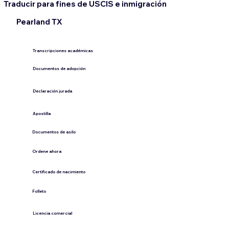
Traducir para fines de USCIS e inmigración
Pearland TX
Transcripciones académicas
Documentos de adopción
Declaración jurada
​Apostilla
Documentos de asilo
Ordene ahora
Certificado de nacimiento
Folleto
​Licencia comercial