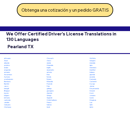
Obtenga una cotización y un pedido GRATIS
We Offer Certified Driver's License Translations in
130 Languages
Pearland TX
Chuvashi
Hiri Motu
africaans
checo
húngaro
Akan
danés
islandés
albanés
Holandés
Igbo
amárico
Inglés
indonesio
árabe
esperanto
Inuktitut
aragonés
estonio
italiano
armenio
Ewe
japonés
Assamese
feroés
javanés
Aymara
fiyiano
Kannada
azerbaiyano
finlandés
Cachemir
Bambara
Francés
Kazajo
Bashkir
Fula
Jemer
vasco
gallego
Kinyarwanda
bengalí
georgiano
Kirundi
Bhojpuri
Alemán
Komi
bosnio
Griego
coreano
búlgaro
Gujarati
kurdo
birmano
Criollo haitiano
Kirguises
cantonés
Hausa
Lao
catalán
hebreo
latín
Cebuano
hindi
letón
Chichewa