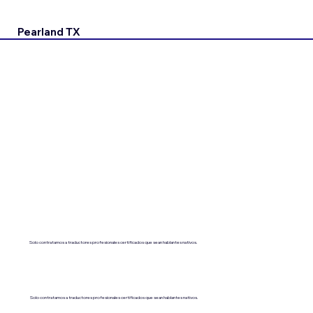
Pearland TX
Solo contratamos a traductores profesionales certificados que sean hablantes nativos.
Solo contratamos a traductores profesionales certificados que sean hablantes nativos.