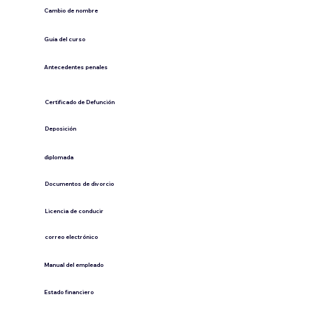
Cambio de nombre
Guía del curso
Antecedentes penales
​Certificado de Defunción
​Deposición
diplomada
Documentos de divorcio
Licencia de conducir
​correo electrónico
Manual del empleado
Estado financiero