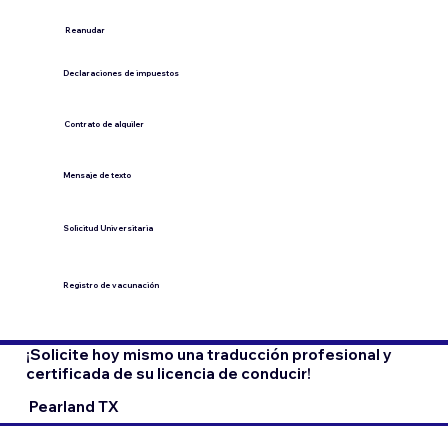
​Reanudar
Declaraciones de impuestos
Contrato de alquiler
​Mensaje de texto
​Solicitud Universitaria
Registro de vacunación
¡Solicite hoy mismo una traducción profesional y
certificada de su licencia de conducir!
Pearland TX