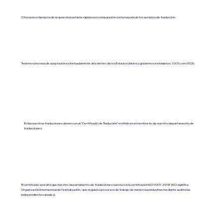
Ofrecemos tiempos de respuesta bastante rápidos en comparación con la mayoría de los servicios de traducción.
Tenemos una tasa de aceptación extremadamente alta dentro de los Estados Unidos y gobiernos extranjeros. 100% con USCIS.
Todas nuestras traducciones vienen con un “Certificado de Traducción” emitido en el membrete de nuestro departamento de
traducciones.
El certificado acredita que nuestro departamento de traducciones cuenta con la certificación ISO 9001:2018 (ISO significa
Organización Internacional de Normalización, que regula los procesos de trabajo de numerosas industrias mediante auditorías
independientes anuales).