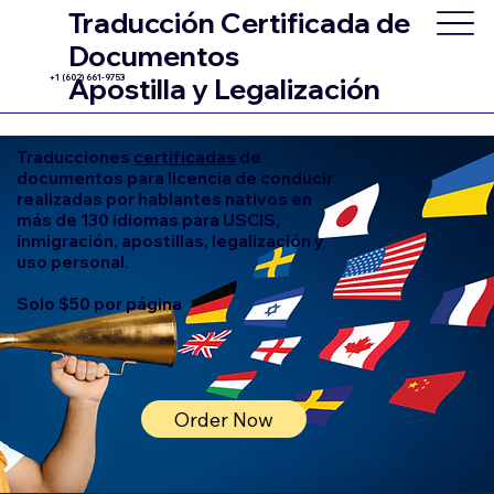
Traducción Certificada de
Documentos
+1 (602) 661-9753
Apostilla y Legalización
Traducciones
certificadas
de
documentos para licencia de conducir
realizadas por hablantes nativos en
más de 130 idiomas para USCIS,
inmigración, apostillas, legalización y
uso personal.
Solo $50 por página
Order Now