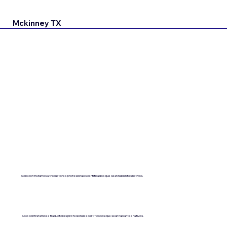
Mckinney TX
Solo contratamos a traductores profesionales certificados que sean hablantes nativos.
Solo contratamos a traductores profesionales certificados que sean hablantes nativos.