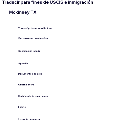
Traducir para fines de USCIS e inmigración
Mckinney TX
Transcripciones académicas
Documentos de adopción
Declaración jurada
​Apostilla
Documentos de asilo
Ordene ahora
Certificado de nacimiento
Folleto
​Licencia comercial