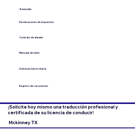
​Reanudar
Declaraciones de impuestos
Contrato de alquiler
​Mensaje de texto
​Solicitud Universitaria
Registro de vacunación
¡Solicite hoy mismo una traducción profesional y
certificada de su licencia de conducir!
Mckinney TX