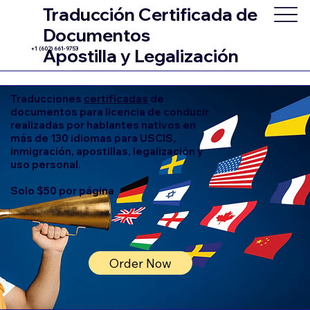
Traducción Certificada de
Documentos
+1 (602) 661-9753
Apostilla y Legalización
Traducciones
certificadas
de
documentos para licencia de conducir
realizadas por hablantes nativos en
más de 130 idiomas para USCIS,
inmigración, apostillas, legalización y
uso personal.
Solo $50 por página
Order Now