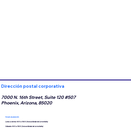
Dirección postal corporativa
7000 N. 16th Street, Suite 120 #507
Phoenix, Arizona, 85020
Horario de atención
Lunes a viernes 9:00 a 18:00 (hora estándar de la montaña)
Sábados 9:00 a 18:00 (hora estándar de la montaña)