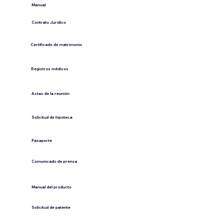
​Manual
​Contrato Jurídico
Certificado de matrimonio
Registros médicos
Actas de la reunión
Solicitud de hipoteca
Pasaporte
Comunicado de prensa
​Manual del producto
​Solicitud de patente