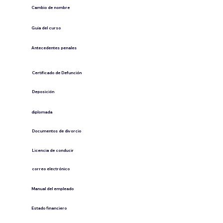
Cambio de nombre
Guía del curso
Antecedentes penales
​Certificado de Defunción
​Deposición
diplomada
Documentos de divorcio
Licencia de conducir
​correo electrónico
Manual del empleado
Estado financiero