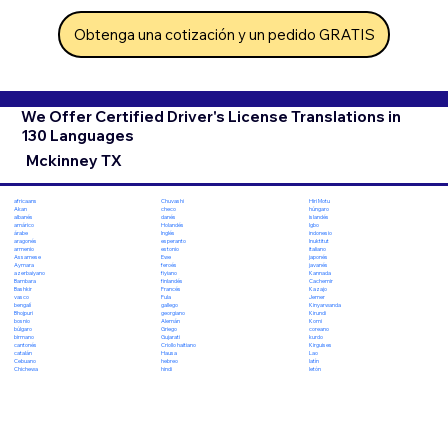
Obtenga una cotización y un pedido GRATIS
We Offer Certified Driver's License Translations in
130 Languages
Mckinney TX
Chuvashi
Hiri Motu
africaans
checo
húngaro
Akan
danés
islandés
albanés
Holandés
Igbo
amárico
Inglés
indonesio
árabe
esperanto
Inuktitut
aragonés
estonio
italiano
armenio
Ewe
japonés
Assamese
feroés
javanés
Aymara
fiyiano
Kannada
azerbaiyano
finlandés
Cachemir
Bambara
Francés
Kazajo
Bashkir
Fula
Jemer
vasco
gallego
Kinyarwanda
bengalí
georgiano
Kirundi
Bhojpuri
Alemán
Komi
bosnio
Griego
coreano
búlgaro
Gujarati
kurdo
birmano
Criollo haitiano
Kirguises
cantonés
Hausa
Lao
catalán
hebreo
latín
Cebuano
hindi
letón
Chichewa