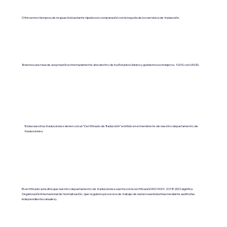
Ofrecemos tiempos de respuesta bastante rápidos en comparación con la mayoría de los servicios de traducción.
Tenemos una tasa de aceptación extremadamente alta dentro de los Estados Unidos y gobiernos extranjeros. 100% con USCIS.
Todas nuestras traducciones vienen con un “Certificado de Traducción” emitido en el membrete de nuestro departamento de
traducciones.
El certificado acredita que nuestro departamento de traducciones cuenta con la certificación ISO 9001:2018 (ISO significa
Organización Internacional de Normalización, que regula los procesos de trabajo de numerosas industrias mediante auditorías
independientes anuales).