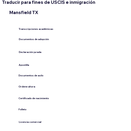
Traducir para fines de USCIS e inmigración
Mansfield TX
Transcripciones académicas
Documentos de adopción
Declaración jurada
​Apostilla
Documentos de asilo
Ordene ahora
Certificado de nacimiento
Folleto
​Licencia comercial