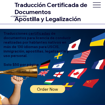
Traducción Certificada de
Documentos
+1 (602) 661-9753
Apostilla y Legalización
Traducciones
certificadas
de
documentos para licencia de conducir
realizadas por hablantes nativos en
más de 130 idiomas para USCIS,
inmigración, apostillas, legalización y
uso personal.
Solo $50 por página
Order Now