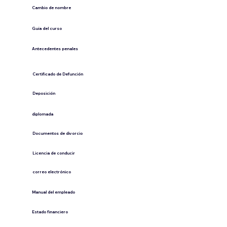
Cambio de nombre
Guía del curso
Antecedentes penales
​Certificado de Defunción
​Deposición
diplomada
Documentos de divorcio
Licencia de conducir
​correo electrónico
Manual del empleado
Estado financiero