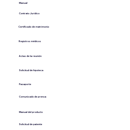
​Manual
​Contrato Jurídico
Certificado de matrimonio
Registros médicos
Actas de la reunión
Solicitud de hipoteca
Pasaporte
Comunicado de prensa
​Manual del producto
​Solicitud de patente