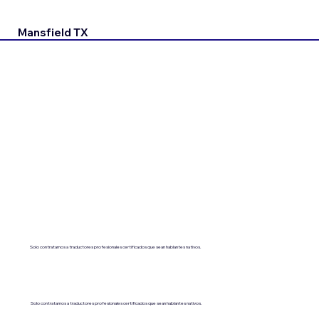
Mansfield TX
Solo contratamos a traductores profesionales certificados que sean hablantes nativos.
Solo contratamos a traductores profesionales certificados que sean hablantes nativos.