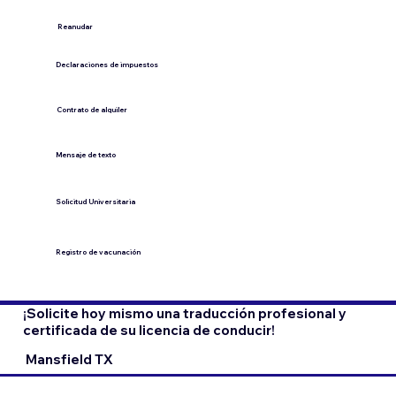
​Reanudar
Declaraciones de impuestos
Contrato de alquiler
​Mensaje de texto
​Solicitud Universitaria
Registro de vacunación
¡Solicite hoy mismo una traducción profesional y
certificada de su licencia de conducir!
Mansfield TX