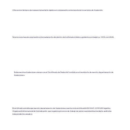
Ofrecemos tiempos de respuesta bastante rápidos en comparación con la mayoría de los servicios de traducción.
Tenemos una tasa de aceptación extremadamente alta dentro de los Estados Unidos y gobiernos extranjeros. 100% con USCIS.
Todas nuestras traducciones vienen con un “Certificado de Traducción” emitido en el membrete de nuestro departamento de
traducciones.
El certificado acredita que nuestro departamento de traducciones cuenta con la certificación ISO 9001:2018 (ISO significa
Organización Internacional de Normalización, que regula los procesos de trabajo de numerosas industrias mediante auditorías
independientes anuales).