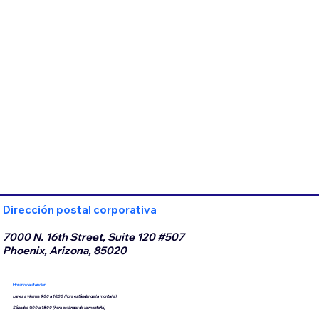
Dirección postal corporativa
7000 N. 16th Street, Suite 120 #507
Phoenix, Arizona, 85020
Horario de atención
Lunes a viernes 9:00 a 18:00 (hora estándar de la montaña)
Sábados 9:00 a 18:00 (hora estándar de la montaña)