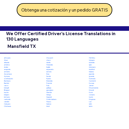
Obtenga una cotización y un pedido GRATIS
We Offer Certified Driver's License Translations in
130 Languages
Mansfield TX
Chuvashi
Hiri Motu
africaans
checo
húngaro
Akan
danés
islandés
albanés
Holandés
Igbo
amárico
Inglés
indonesio
árabe
esperanto
Inuktitut
aragonés
estonio
italiano
armenio
Ewe
japonés
Assamese
feroés
javanés
Aymara
fiyiano
Kannada
azerbaiyano
finlandés
Cachemir
Bambara
Francés
Kazajo
Bashkir
Fula
Jemer
vasco
gallego
Kinyarwanda
bengalí
georgiano
Kirundi
Bhojpuri
Alemán
Komi
bosnio
Griego
coreano
búlgaro
Gujarati
kurdo
birmano
Criollo haitiano
Kirguises
cantonés
Hausa
Lao
catalán
hebreo
latín
Cebuano
hindi
letón
Chichewa