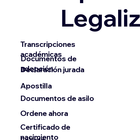
Legali
Transcripciones
académicas
Documentos de
adopción
Declaración jurada
​Apostilla
Documentos de asilo
Ordene ahora
Certificado de
nacimiento