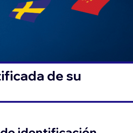
ificada de su
de identificación