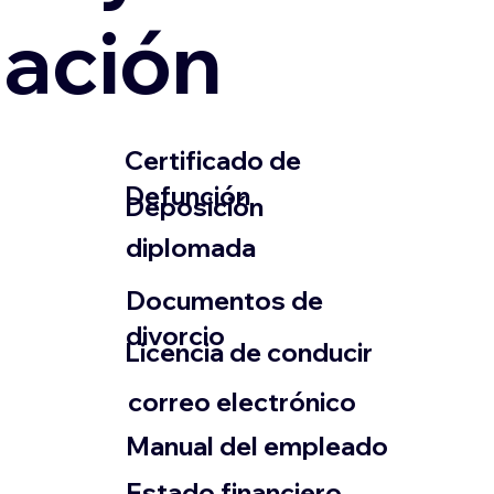
zación
​Certificado de
Defunción
​Deposición
diplomada
Documentos de
divorcio
Licencia de conducir
​correo electrónico
Manual del empleado
Estado financiero