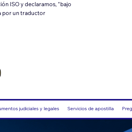
ión ISO y declaramos, "bajo
a por un traductor
mentos judiciales y legales
Servicios de apostilla
Preg