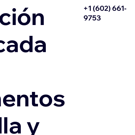
ción
+1 (602) 661-
9753
icada
entos
la y