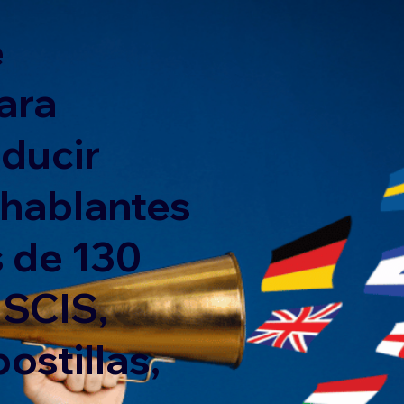
e
ara
nducir
 hablantes
 de 130
USCIS,
ostillas,