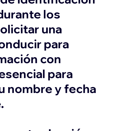
durante los
olicitar una
conducir para
ormación con
 esencial para
su nombre y fecha
.