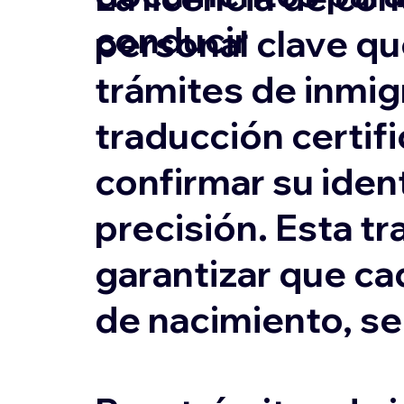
conducir
personal clave qu
trámites de inmigr
traducción certifi
confirmar su ident
precisión. Esta tr
garantizar que ca
de nacimiento, s