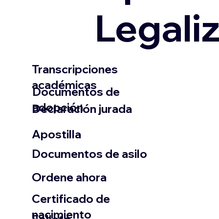
Legali
Transcripciones
académicas
Documentos de
adopción
Declaración jurada
​Apostilla
Documentos de asilo
Ordene ahora
Certificado de
nacimiento