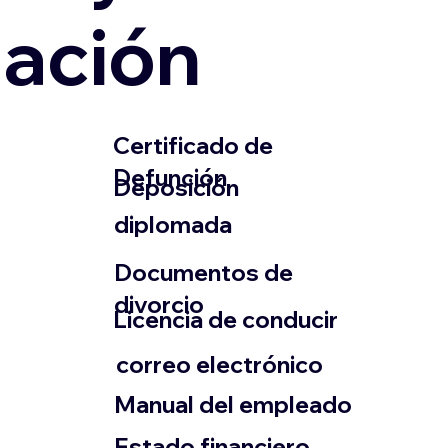
zación
​Certificado de
Defunción
​Deposición
diplomada
Documentos de
divorcio
Licencia de conducir
​correo electrónico
Manual del empleado
Estado financiero