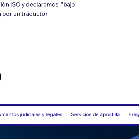
ión ISO y declaramos, "bajo
a por un traductor
mentos judiciales y legales
Servicios de apostilla
Preg