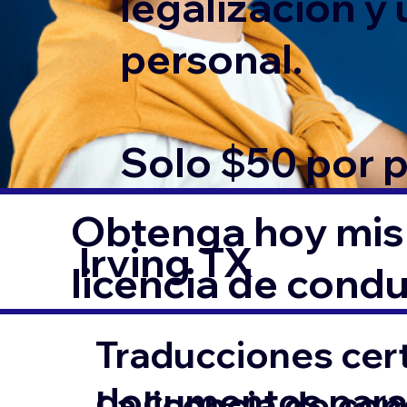
legalización y
personal.
Solo $50 por 
Obtenga hoy mism
Irving TX
licencia de condu
Traducciones cert
documentos para l
La licencia de co