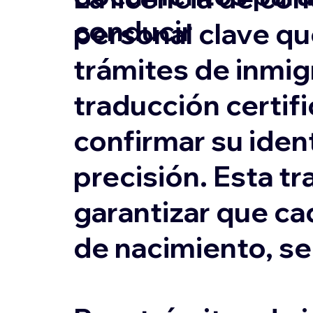
conducir
personal clave qu
trámites de inmigr
traducción certifi
confirmar su ident
precisión. Esta tr
garantizar que ca
de nacimiento, s