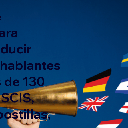
e
ara
nducir
 hablantes
 de 130
USCIS,
ostillas,