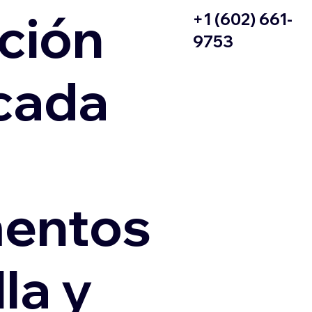
ción
+1 (602) 661-
9753
icada
entos
la y