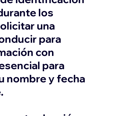
durante los
olicitar una
conducir para
ormación con
 esencial para
su nombre y fecha
.