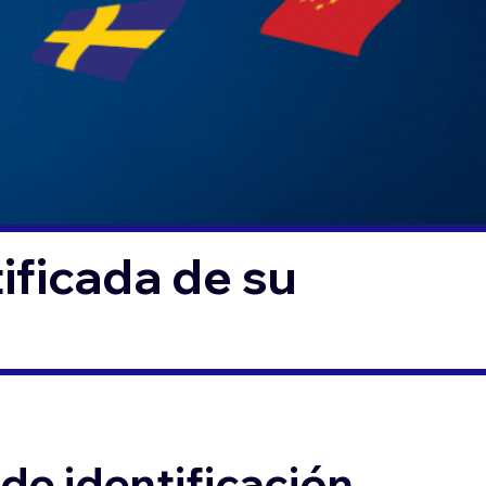
ificada de su
de identificación