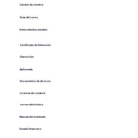
Cambio de nombre
Guía del curso
Antecedentes penales
​Certificado de Defunción
​Deposición
diplomada
Documentos de divorcio
Licencia de conducir
​correo electrónico
Manual del empleado
Estado financiero