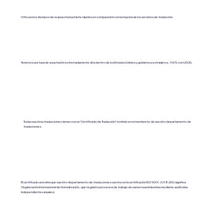
Ofrecemos tiempos de respuesta bastante rápidos en comparación con la mayoría de los servicios de traducción.
Tenemos una tasa de aceptación extremadamente alta dentro de los Estados Unidos y gobiernos extranjeros. 100% con USCIS.
Todas nuestras traducciones vienen con un “Certificado de Traducción” emitido en el membrete de nuestro departamento de
traducciones.
El certificado acredita que nuestro departamento de traducciones cuenta con la certificación ISO 9001:2018 (ISO significa
Organización Internacional de Normalización, que regula los procesos de trabajo de numerosas industrias mediante auditorías
independientes anuales).