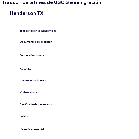
Traducir para fines de USCIS e inmigración
Henderson TX
Transcripciones académicas
Documentos de adopción
Declaración jurada
​Apostilla
Documentos de asilo
Ordene ahora
Certificado de nacimiento
Folleto
​Licencia comercial