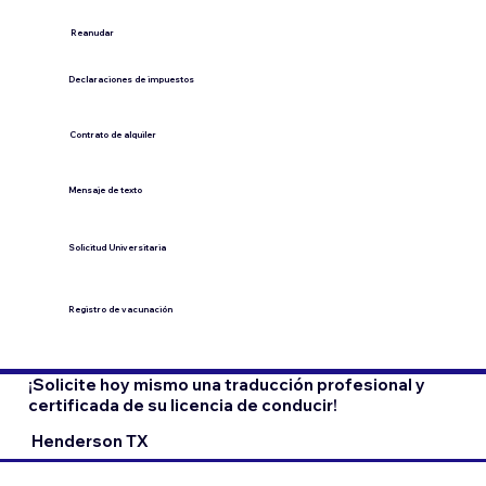
​Reanudar
Declaraciones de impuestos
Contrato de alquiler
​Mensaje de texto
​Solicitud Universitaria
Registro de vacunación
¡Solicite hoy mismo una traducción profesional y
certificada de su licencia de conducir!
Henderson TX