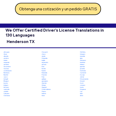
Obtenga una cotización y un pedido GRATIS
We Offer Certified Driver's License Translations in
130 Languages
Henderson TX
Chuvashi
Hiri Motu
africaans
checo
húngaro
Akan
danés
islandés
albanés
Holandés
Igbo
amárico
Inglés
indonesio
árabe
esperanto
Inuktitut
aragonés
estonio
italiano
armenio
Ewe
japonés
Assamese
feroés
javanés
Aymara
fiyiano
Kannada
azerbaiyano
finlandés
Cachemir
Bambara
Francés
Kazajo
Bashkir
Fula
Jemer
vasco
gallego
Kinyarwanda
bengalí
georgiano
Kirundi
Bhojpuri
Alemán
Komi
bosnio
Griego
coreano
búlgaro
Gujarati
kurdo
birmano
Criollo haitiano
Kirguises
cantonés
Hausa
Lao
catalán
hebreo
latín
Cebuano
hindi
letón
Chichewa