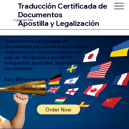
Traducción Certificada de
Documentos
+1 (602) 661-9753
Apostilla y Legalización
Traducciones
certificadas
de
documentos para licencia de conducir
realizadas por hablantes nativos en
más de 130 idiomas para USCIS,
inmigración, apostillas, legalización y
uso personal.
Solo $50 por página
Order Now