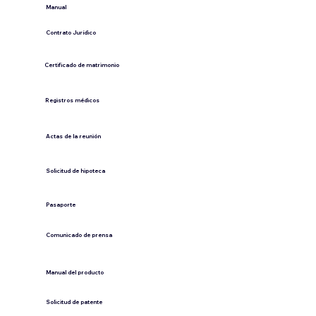
​Manual
​Contrato Jurídico
Certificado de matrimonio
Registros médicos
Actas de la reunión
Solicitud de hipoteca
Pasaporte
Comunicado de prensa
​Manual del producto
​Solicitud de patente