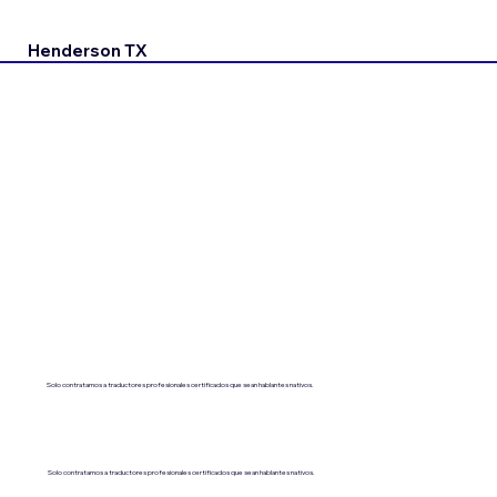
Henderson TX
Solo contratamos a traductores profesionales certificados que sean hablantes nativos.
Solo contratamos a traductores profesionales certificados que sean hablantes nativos.