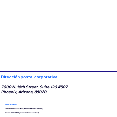
Dirección postal corporativa
7000 N. 16th Street, Suite 120 #507
Phoenix, Arizona, 85020
Horario de atención
Lunes a viernes 9:00 a 18:00 (hora estándar de la montaña)
Sábados 9:00 a 18:00 (hora estándar de la montaña)