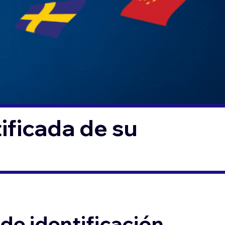
ificada de su
de identificación