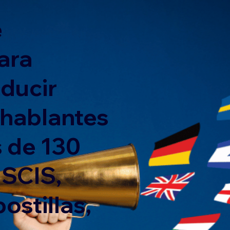
e
ara
nducir
 hablantes
 de 130
USCIS,
ostillas,