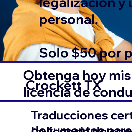
legalización y
personal.
Solo $50 por 
Obtenga hoy mism
Crockett TX
licencia de condu
Traducciones cert
documentos para l
La licencia de co