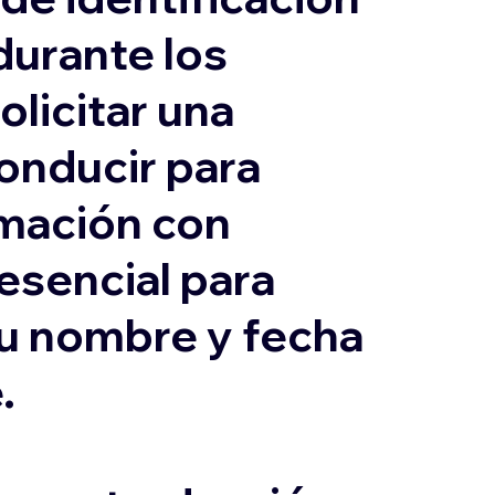
durante los
olicitar una
conducir para
ormación con
 esencial para
su nombre y fecha
.