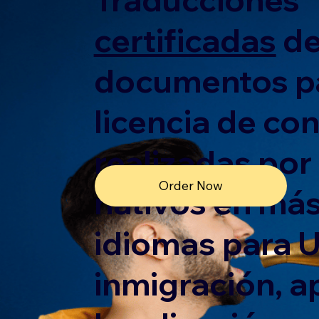
certificadas
d
documentos p
licencia de co
realizadas por
Order Now
nativos en más
idiomas para 
inmigración, ap