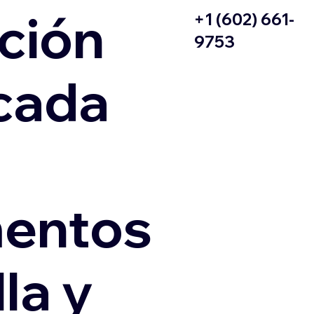
ción
+1 (602) 661-
9753
icada
entos
la y