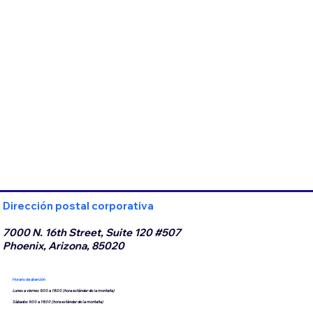
Dirección postal corporativa
7000 N. 16th Street, Suite 120 #507
Phoenix, Arizona, 85020
Horario de atención
Lunes a viernes 9:00 a 18:00 (hora estándar de la montaña)
Sábados 9:00 a 18:00 (hora estándar de la montaña)