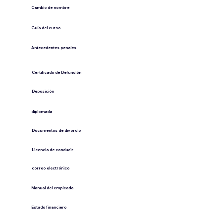
Cambio de nombre
Guía del curso
Antecedentes penales
​Certificado de Defunción
​Deposición
diplomada
Documentos de divorcio
Licencia de conducir
​correo electrónico
Manual del empleado
Estado financiero