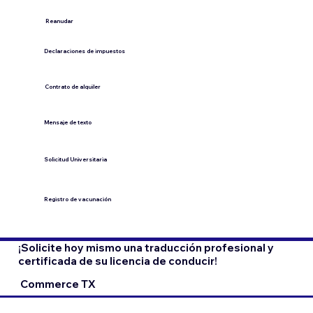
​Reanudar
Declaraciones de impuestos
Contrato de alquiler
​Mensaje de texto
​Solicitud Universitaria
Registro de vacunación
¡Solicite hoy mismo una traducción profesional y
certificada de su licencia de conducir!
Commerce TX