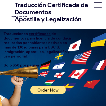
Traducción Certificada de
Documentos
+1 (602) 661-9753
Apostilla y Legalización
Traducciones
certificadas
de
documentos para licencia de conducir
realizadas por hablantes nativos en
más de 130 idiomas para USCIS,
inmigración, apostillas, legalización y
uso personal.
Solo $50 por página
Order Now