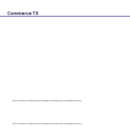
Commerce TX
Solo contratamos a traductores profesionales certificados que sean hablantes nativos.
Solo contratamos a traductores profesionales certificados que sean hablantes nativos.