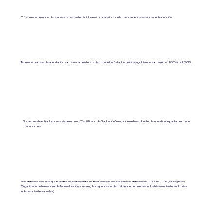
Ofrecemos tiempos de respuesta bastante rápidos en comparación con la mayoría de los servicios de traducción.
Tenemos una tasa de aceptación extremadamente alta dentro de los Estados Unidos y gobiernos extranjeros. 100% con USCIS.
Todas nuestras traducciones vienen con un “Certificado de Traducción” emitido en el membrete de nuestro departamento de
traducciones.
El certificado acredita que nuestro departamento de traducciones cuenta con la certificación ISO 9001:2018 (ISO significa
Organización Internacional de Normalización, que regula los procesos de trabajo de numerosas industrias mediante auditorías
independientes anuales).