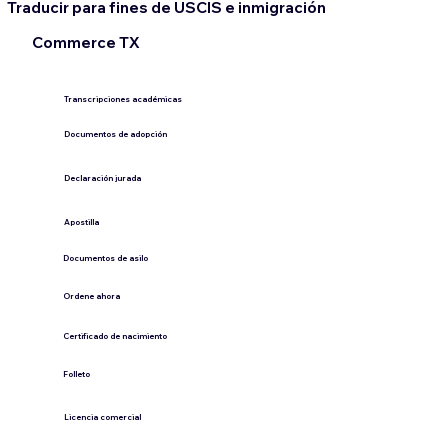
Traducir para fines de USCIS e inmigración
Commerce TX
Transcripciones académicas
Documentos de adopción
Declaración jurada
​Apostilla
Documentos de asilo
Ordene ahora
Certificado de nacimiento
Folleto
​Licencia comercial