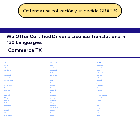
Obtenga una cotización y un pedido GRATIS
We Offer Certified Driver's License Translations in
130 Languages
Commerce TX
Chuvashi
Hiri Motu
africaans
checo
húngaro
Akan
danés
islandés
albanés
Holandés
Igbo
amárico
Inglés
indonesio
árabe
esperanto
Inuktitut
aragonés
estonio
italiano
armenio
Ewe
japonés
Assamese
feroés
javanés
Aymara
fiyiano
Kannada
azerbaiyano
finlandés
Cachemir
Bambara
Francés
Kazajo
Bashkir
Fula
Jemer
vasco
gallego
Kinyarwanda
bengalí
georgiano
Kirundi
Bhojpuri
Alemán
Komi
bosnio
Griego
coreano
búlgaro
Gujarati
kurdo
birmano
Criollo haitiano
Kirguises
cantonés
Hausa
Lao
catalán
hebreo
latín
Cebuano
hindi
letón
Chichewa