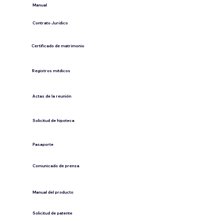
​Manual
​Contrato Jurídico
Certificado de matrimonio
Registros médicos
Actas de la reunión
Solicitud de hipoteca
Pasaporte
Comunicado de prensa
​Manual del producto
​Solicitud de patente