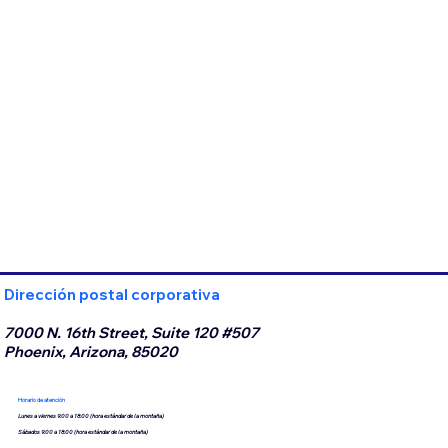
Dirección postal corporativa
7000 N. 16th Street, Suite 120 #507
Phoenix, Arizona, 85020
Horario de atención
Lunes a viernes 9:00 a 18:00 (hora estándar de la montaña)
Sábados 9:00 a 18:00 (hora estándar de la montaña)