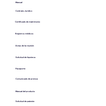
​Manual
​Contrato Jurídico
Certificado de matrimonio
Registros médicos
Actas de la reunión
Solicitud de hipoteca
Pasaporte
Comunicado de prensa
​Manual del producto
​Solicitud de patente