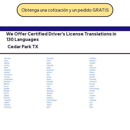
Obtenga una cotización y un pedido GRATIS
We Offer Certified Driver's License Translations in
130 Languages
Cedar Park TX
Chuvashi
Hiri Motu
africaans
checo
húngaro
Akan
danés
islandés
albanés
Holandés
Igbo
amárico
Inglés
indonesio
árabe
esperanto
Inuktitut
aragonés
estonio
italiano
armenio
Ewe
japonés
Assamese
feroés
javanés
Aymara
fiyiano
Kannada
azerbaiyano
finlandés
Cachemir
Bambara
Francés
Kazajo
Bashkir
Fula
Jemer
vasco
gallego
Kinyarwanda
bengalí
georgiano
Kirundi
Bhojpuri
Alemán
Komi
bosnio
Griego
coreano
búlgaro
Gujarati
kurdo
birmano
Criollo haitiano
Kirguises
cantonés
Hausa
Lao
catalán
hebreo
latín
Cebuano
hindi
letón
Chichewa