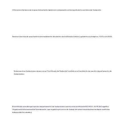
Ofrecemos tiempos de respuesta bastante rápidos en comparación con la mayoría de los servicios de traducción.
Tenemos una tasa de aceptación extremadamente alta dentro de los Estados Unidos y gobiernos extranjeros. 100% con USCIS.
Todas nuestras traducciones vienen con un “Certificado de Traducción” emitido en el membrete de nuestro departamento de
traducciones.
El certificado acredita que nuestro departamento de traducciones cuenta con la certificación ISO 9001:2018 (ISO significa
Organización Internacional de Normalización, que regula los procesos de trabajo de numerosas industrias mediante auditorías
independientes anuales).