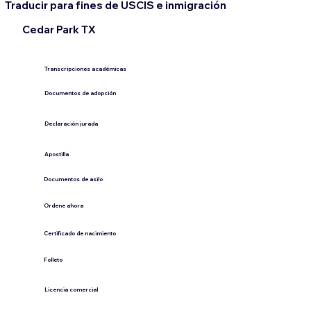
Traducir para fines de USCIS e inmigración
Cedar Park TX
Transcripciones académicas
Documentos de adopción
Declaración jurada
​Apostilla
Documentos de asilo
Ordene ahora
Certificado de nacimiento
Folleto
​Licencia comercial