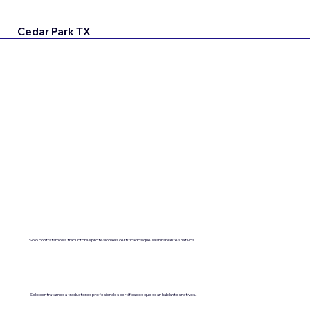
Cedar Park TX
Solo contratamos a traductores profesionales certificados que sean hablantes nativos.
Solo contratamos a traductores profesionales certificados que sean hablantes nativos.