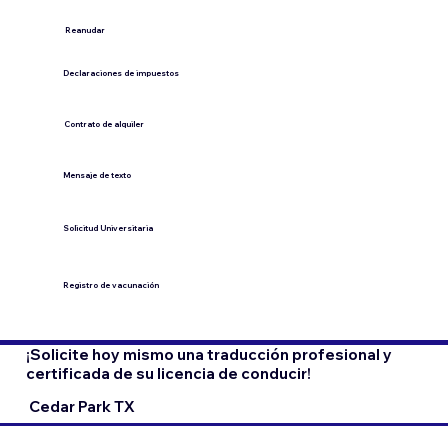
​Reanudar
Declaraciones de impuestos
Contrato de alquiler
​Mensaje de texto
​Solicitud Universitaria
Registro de vacunación
¡Solicite hoy mismo una traducción profesional y
certificada de su licencia de conducir!
Cedar Park TX