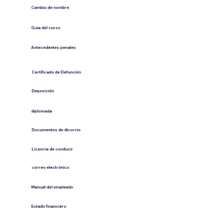
Cambio de nombre
Guía del curso
Antecedentes penales
​Certificado de Defunción
​Deposición
diplomada
Documentos de divorcio
Licencia de conducir
​correo electrónico
Manual del empleado
Estado financiero