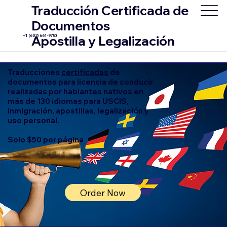
Traducción Certificada de
Documentos
+1 (602) 661-9753
Apostilla y Legalización
Traducciones
certificadas
de
documentos para licencia de conducir
realizadas por hablantes nativos en
más de 130 idiomas para USCIS,
inmigración, apostillas, legalización y
uso personal.
Solo $50 por página
Order Now