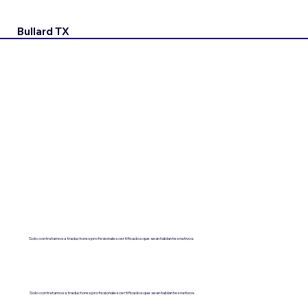
Bullard TX
Solo contratamos a traductores profesionales certificados que sean hablantes nativos.
Solo contratamos a traductores profesionales certificados que sean hablantes nativos.