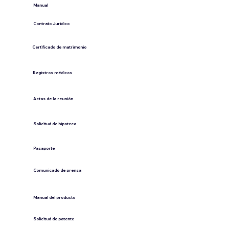
​Manual
​Contrato Jurídico
Certificado de matrimonio
Registros médicos
Actas de la reunión
Solicitud de hipoteca
Pasaporte
Comunicado de prensa
​Manual del producto
​Solicitud de patente