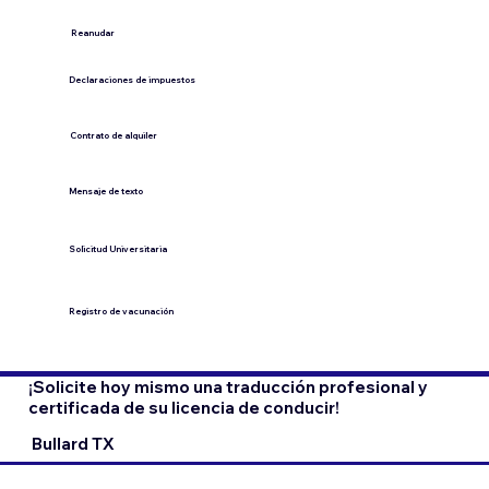
​Reanudar
Declaraciones de impuestos
Contrato de alquiler
​Mensaje de texto
​Solicitud Universitaria
Registro de vacunación
¡Solicite hoy mismo una traducción profesional y
certificada de su licencia de conducir!
Bullard TX