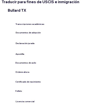
Traducir para fines de USCIS e inmigración
Bullard TX
Transcripciones académicas
Documentos de adopción
Declaración jurada
​Apostilla
Documentos de asilo
Ordene ahora
Certificado de nacimiento
Folleto
​Licencia comercial