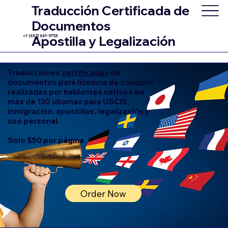
Traducción Certificada de
Documentos
+1 (602) 661-9753
Apostilla y Legalización
Traducciones
certificadas
de
documentos para licencia de conducir
realizadas por hablantes nativos en
más de 130 idiomas para USCIS,
inmigración, apostillas, legalización y
uso personal.
Solo $50 por página
Order Now