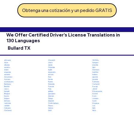
Obtenga una cotización y un pedido GRATIS
We Offer Certified Driver's License Translations in
130 Languages
Bullard TX
Chuvashi
Hiri Motu
africaans
checo
húngaro
Akan
danés
islandés
albanés
Holandés
Igbo
amárico
Inglés
indonesio
árabe
esperanto
Inuktitut
aragonés
estonio
italiano
armenio
Ewe
japonés
Assamese
feroés
javanés
Aymara
fiyiano
Kannada
azerbaiyano
finlandés
Cachemir
Bambara
Francés
Kazajo
Bashkir
Fula
Jemer
vasco
gallego
Kinyarwanda
bengalí
georgiano
Kirundi
Bhojpuri
Alemán
Komi
bosnio
Griego
coreano
búlgaro
Gujarati
kurdo
birmano
Criollo haitiano
Kirguises
cantonés
Hausa
Lao
catalán
hebreo
latín
Cebuano
hindi
letón
Chichewa