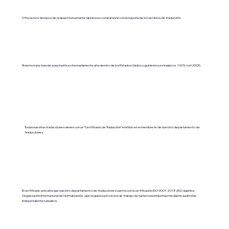
Ofrecemos tiempos de respuesta bastante rápidos en comparación con la mayoría de los servicios de traducción.
Tenemos una tasa de aceptación extremadamente alta dentro de los Estados Unidos y gobiernos extranjeros. 100% con USCIS.
Todas nuestras traducciones vienen con un “Certificado de Traducción” emitido en el membrete de nuestro departamento de
traducciones.
El certificado acredita que nuestro departamento de traducciones cuenta con la certificación ISO 9001:2018 (ISO significa
Organización Internacional de Normalización, que regula los procesos de trabajo de numerosas industrias mediante auditorías
independientes anuales).