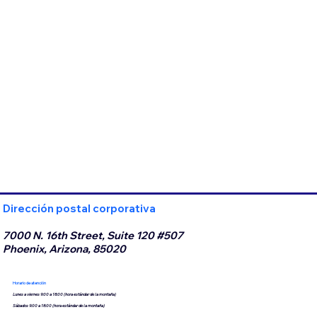
Dirección postal corporativa
7000 N. 16th Street, Suite 120 #507
Phoenix, Arizona, 85020
Horario de atención
Lunes a viernes 9:00 a 18:00 (hora estándar de la montaña)
Sábados 9:00 a 18:00 (hora estándar de la montaña)