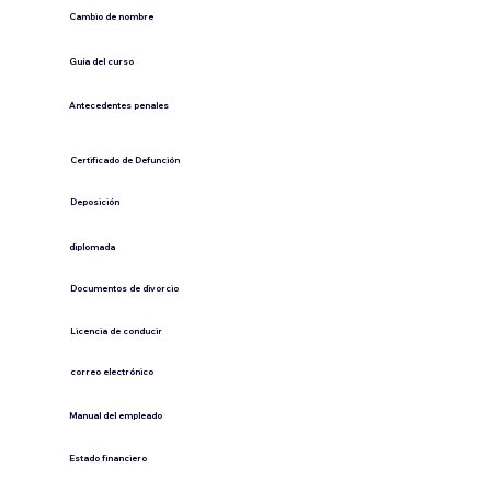
Cambio de nombre
Guía del curso
Antecedentes penales
​Certificado de Defunción
​Deposición
diplomada
Documentos de divorcio
Licencia de conducir
​correo electrónico
Manual del empleado
Estado financiero