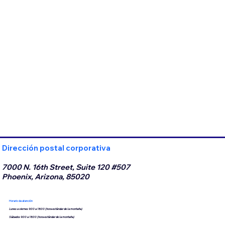
Dirección postal corporativa
7000 N. 16th Street, Suite 120 #507
Phoenix, Arizona, 85020
Horario de atención
Lunes a viernes 9:00 a 18:00 (hora estándar de la montaña)
Sábados 9:00 a 18:00 (hora estándar de la montaña)