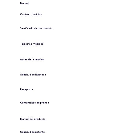
​Manual
​Contrato Jurídico
Certificado de matrimonio
Registros médicos
Actas de la reunión
Solicitud de hipoteca
Pasaporte
Comunicado de prensa
​Manual del producto
​Solicitud de patente