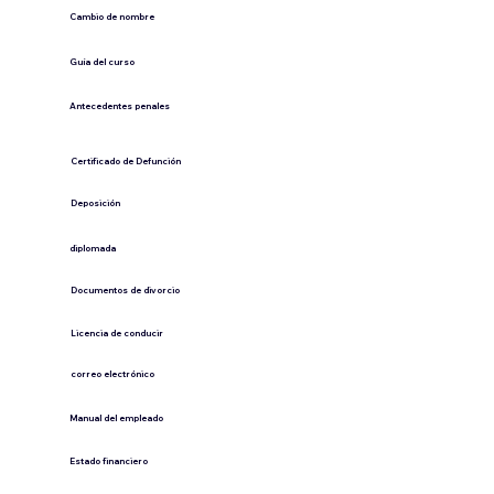
Cambio de nombre
Guía del curso
Antecedentes penales
​Certificado de Defunción
​Deposición
diplomada
Documentos de divorcio
Licencia de conducir
​correo electrónico
Manual del empleado
Estado financiero