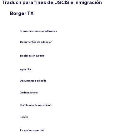
Traducir para fines de USCIS e inmigración
Borger TX
Transcripciones académicas
Documentos de adopción
Declaración jurada
​Apostilla
Documentos de asilo
Ordene ahora
Certificado de nacimiento
Folleto
​Licencia comercial