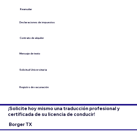
​Reanudar
Declaraciones de impuestos
Contrato de alquiler
​Mensaje de texto
​Solicitud Universitaria
Registro de vacunación
¡Solicite hoy mismo una traducción profesional y
certificada de su licencia de conducir!
Borger TX