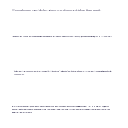
Ofrecemos tiempos de respuesta bastante rápidos en comparación con la mayoría de los servicios de traducción.
Tenemos una tasa de aceptación extremadamente alta dentro de los Estados Unidos y gobiernos extranjeros. 100% con USCIS.
Todas nuestras traducciones vienen con un “Certificado de Traducción” emitido en el membrete de nuestro departamento de
traducciones.
El certificado acredita que nuestro departamento de traducciones cuenta con la certificación ISO 9001:2018 (ISO significa
Organización Internacional de Normalización, que regula los procesos de trabajo de numerosas industrias mediante auditorías
independientes anuales).