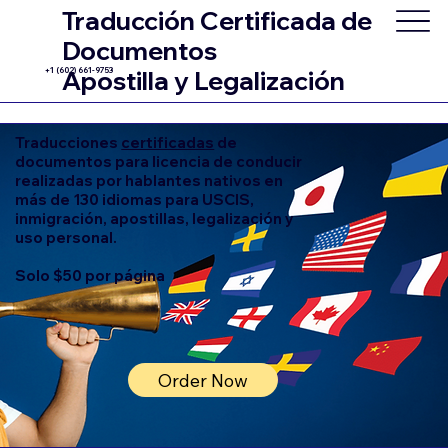
Traducción Certificada de
Documentos
+1 (602) 661-9753
Apostilla y Legalización
Traducciones
certificadas
de
documentos para licencia de conducir
realizadas por hablantes nativos en
más de 130 idiomas para USCIS,
inmigración, apostillas, legalización y
uso personal.
Solo $50 por página
Order Now