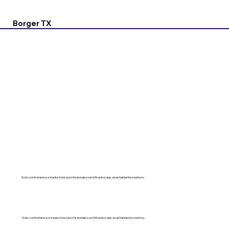
Borger TX
Solo contratamos a traductores profesionales certificados que sean hablantes nativos.
Solo contratamos a traductores profesionales certificados que sean hablantes nativos.