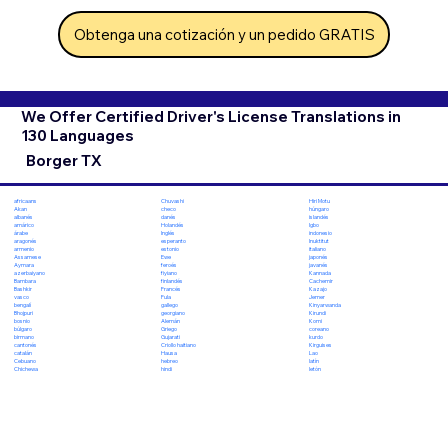
Obtenga una cotización y un pedido GRATIS
We Offer Certified Driver's License Translations in
130 Languages
Borger TX
Chuvashi
Hiri Motu
africaans
checo
húngaro
Akan
danés
islandés
albanés
Holandés
Igbo
amárico
Inglés
indonesio
árabe
esperanto
Inuktitut
aragonés
estonio
italiano
armenio
Ewe
japonés
Assamese
feroés
javanés
Aymara
fiyiano
Kannada
azerbaiyano
finlandés
Cachemir
Bambara
Francés
Kazajo
Bashkir
Fula
Jemer
vasco
gallego
Kinyarwanda
bengalí
georgiano
Kirundi
Bhojpuri
Alemán
Komi
bosnio
Griego
coreano
búlgaro
Gujarati
kurdo
birmano
Criollo haitiano
Kirguises
cantonés
Hausa
Lao
catalán
hebreo
latín
Cebuano
hindi
letón
Chichewa