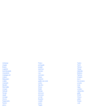
Polaco
Limburgo
Tayiko
portugués
Lingala
Tamil
punjabi
lituano
Tártaro
quechua
Luganda
Telugu
rumano
luxemburgués
tailandés
ruso
macedónio
tibetano
samoano
madagascarí
Tigrinya
Sango
malayo
tongano
Sanskrit
Malayalam
turco
gaélico escocés
maltés
turcomanos
serbio
mandarín
ucranio
Sesotho
Marathi
Urdu
Shona
Marshallés
Uigur
Sindhi
mongol
uzbeko
Sinhala
Náhuatl
vietnamita
eslovaco
Navajo
galés
esloveno
nepalí
Wolof
somalí
noruego
Xhosa
Español
Oromo
yídish
swahili
Papiamento
Yoruba
sueco
Pastún
zulú
Tagalo
persa