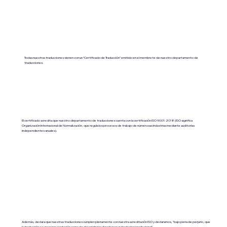
Todas nuestras traducciones vienen con un “Certificado de Traducción” emitido en el membrete de nuestro departamento de
traducciones.
El certificado acredita que nuestro departamento de traducciones cuenta con la certificación ISO 9001:2018 (ISO significa
Organización Internacional de Normalización, que regula los procesos de trabajo de numerosas industrias mediante auditorías
independientes anuales).
Además, declara que nuestras traducciones cumplen plenamente con nuestra acreditación ISO y declaramos, "bajo pena de perjurio, que