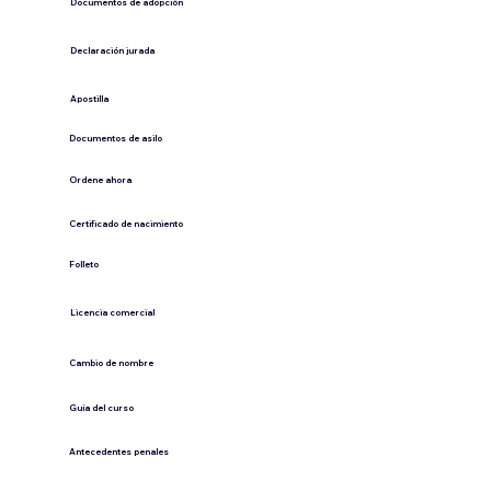
Documentos de adopción
Declaración jurada
​Apostilla
Documentos de asilo
Ordene ahora
Certificado de nacimiento
Folleto
​Licencia comercial
Cambio de nombre
Guía del curso
Antecedentes penales