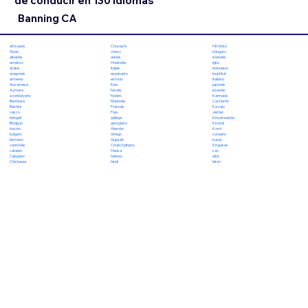
de conducir en 130 idiomas
Banning CA
Chuvashi
Hiri Motu
africaans
checo
húngaro
Akan
danés
islandés
albanés
Holandés
Igbo
amárico
Inglés
indonesio
árabe
esperanto
Inuktitut
aragonés
estonio
italiano
armenio
Ewe
japonés
Assamese
feroés
javanés
Aymara
fiyiano
Kannada
azerbaiyano
finlandés
Cachemir
Bambara
Francés
Kazajo
Bashkir
Fula
Jemer
vasco
gallego
Kinyarwanda
bengalí
georgiano
Kirundi
Bhojpuri
Alemán
Komi
bosnio
Griego
coreano
búlgaro
Gujarati
kurdo
birmano
Criollo haitiano
Kirguises
cantonés
Hausa
Lao
catalán
hebreo
latín
Cebuano
hindi
letón
Chichewa