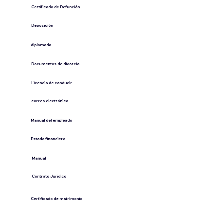
​Certificado de Defunción
​Deposición
diplomada
Documentos de divorcio
Licencia de conducir
​correo electrónico
Manual del empleado
Estado financiero
​Manual
​Contrato Jurídico
Certificado de matrimonio