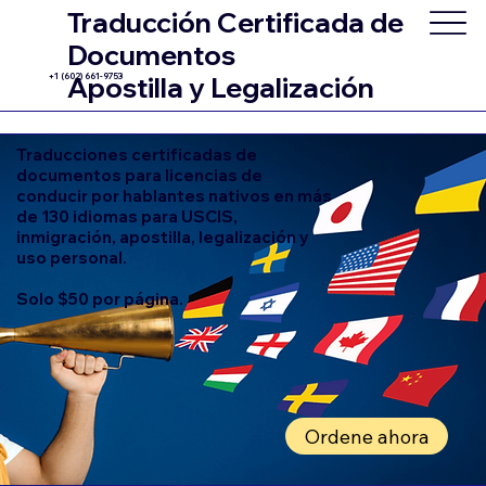
Traducción Certificada de
Documentos
+1 (602) 661-9753
Apostilla y Legalización
Traducciones certificadas de
documentos para licencias de
conducir por hablantes nativos en más
de 130 idiomas para USCIS,
inmigración, apostilla, legalización y
uso personal.
Solo $50 por página.
Ordene ahora