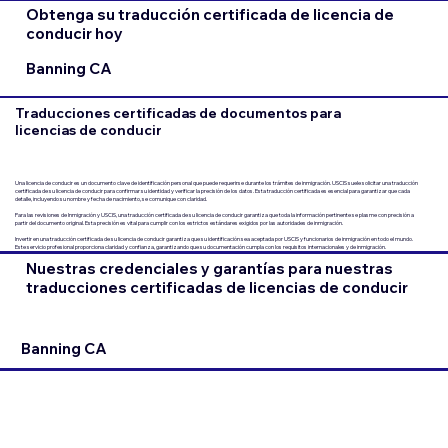
Obtenga su traducción certificada de licencia de
conducir hoy
Banning CA
Traducciones certificadas de documentos para
licencias de conducir
Una licencia de conducir es un documento clave de identificación personal que puede requerirse durante los trámites de inmigración. USCIS suele solicitar una traducción
certificada de su licencia de conducir para confirmar su identidad y verificar la precisión de los datos. Esta traducción certificada es esencial para garantizar que cada
detalle, incluyendo su nombre y fecha de nacimiento, se comunique con claridad.
Para las revisiones de Inmigración y USCIS, una traducción certificada de su licencia de conducir garantiza que toda la información pertinente se plasme con precisión a
partir del documento original. Esta precisión es vital para cumplir con los estrictos estándares exigidos por las autoridades de inmigración.
Invertir en una traducción certificada de su licencia de conducir garantiza que su identificación sea aceptada por USCIS y funcionarios de inmigración en todo el mundo.
Este servicio profesional proporciona claridad y confianza, garantizando que su documentación cumpla con los requisitos internacionales y de inmigración.
Nuestras credenciales y garantías para nuestras
traducciones certificadas de licencias de conducir
Banning CA