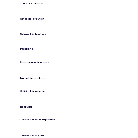
Registros médicos
Actas de la reunión
Solicitud de hipoteca
Pasaporte
Comunicado de prensa
​Manual del producto
​Solicitud de patente
​Reanudar
Declaraciones de impuestos
Contrato de alquiler