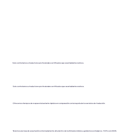
Solo contratamos a traductores profesionales certificados que sean hablantes nativos.
Solo contratamos a traductores profesionales certificados que sean hablantes nativos.
Ofrecemos tiempos de respuesta bastante rápidos en comparación con la mayoría de los servicios de traducción.
Tenemos una tasa de aceptación extremadamente alta dentro de los Estados Unidos y gobiernos extranjeros. 100% con USCIS.