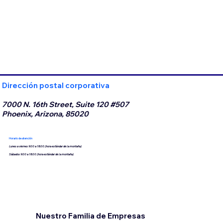
Dirección postal corporativa
7000 N. 16th Street, Suite 120 #507
Phoenix, Arizona, 85020
Horario de atención
Lunes a viernes 9:00 a 18:00 (hora estándar de la montaña)
Sábados 9:00 a 18:00 (hora estándar de la montaña)
Nuestro Familia de Empresas