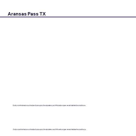
Aransas Pass TX
Solo contratamos a traductores profesionales certificados que sean hablantes nativos.
Solo contratamos a traductores profesionales certificados que sean hablantes nativos.