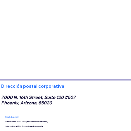
Dirección postal corporativa
7000 N. 16th Street, Suite 120 #507
Phoenix, Arizona, 85020
Horario de atención
Lunes a viernes 9:00 a 18:00 (hora estándar de la montaña)
Sábados 9:00 a 18:00 (hora estándar de la montaña)