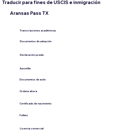
Traducir para fines de USCIS e inmigración
Aransas Pass TX
Transcripciones académicas
Documentos de adopción
Declaración jurada
​Apostilla
Documentos de asilo
Ordene ahora
Certificado de nacimiento
Folleto
​Licencia comercial