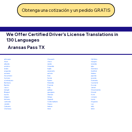
Obtenga una cotización y un pedido GRATIS
We Offer Certified Driver's License Translations in
130 Languages
Aransas Pass TX
Chuvashi
Hiri Motu
africaans
checo
húngaro
Akan
danés
islandés
albanés
Holandés
Igbo
amárico
Inglés
indonesio
árabe
esperanto
Inuktitut
aragonés
estonio
italiano
armenio
Ewe
japonés
Assamese
feroés
javanés
Aymara
fiyiano
Kannada
azerbaiyano
finlandés
Cachemir
Bambara
Francés
Kazajo
Bashkir
Fula
Jemer
vasco
gallego
Kinyarwanda
bengalí
georgiano
Kirundi
Bhojpuri
Alemán
Komi
bosnio
Griego
coreano
búlgaro
Gujarati
kurdo
birmano
Criollo haitiano
Kirguises
cantonés
Hausa
Lao
catalán
hebreo
latín
Cebuano
hindi
letón
Chichewa