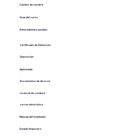
Cambio de nombre
Guía del curso
Antecedentes penales
​Certificado de Defunción
​Deposición
diplomada
Documentos de divorcio
Licencia de conducir
​correo electrónico
Manual del empleado
Estado financiero