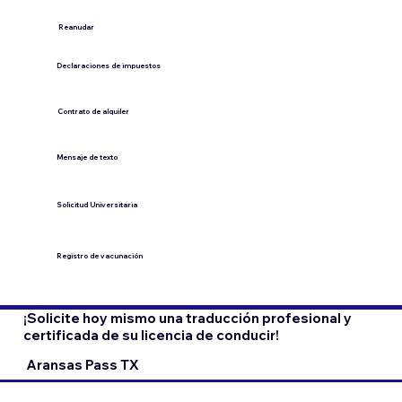
​Reanudar
Declaraciones de impuestos
Contrato de alquiler
​Mensaje de texto
​Solicitud Universitaria
Registro de vacunación
¡Solicite hoy mismo una traducción profesional y
certificada de su licencia de conducir!
Aransas Pass TX