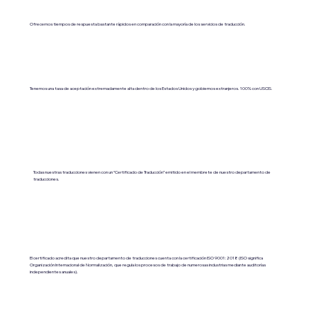
Ofrecemos tiempos de respuesta bastante rápidos en comparación con la mayoría de los servicios de traducción.
Tenemos una tasa de aceptación extremadamente alta dentro de los Estados Unidos y gobiernos extranjeros. 100% con USCIS.
Todas nuestras traducciones vienen con un “Certificado de Traducción” emitido en el membrete de nuestro departamento de
traducciones.
El certificado acredita que nuestro departamento de traducciones cuenta con la certificación ISO 9001:2018 (ISO significa
Organización Internacional de Normalización, que regula los procesos de trabajo de numerosas industrias mediante auditorías
independientes anuales).