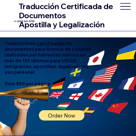
Traducción Certificada de
Documentos
+1 (602) 661-9753
Apostilla y Legalización
Traducciones
certificadas
de
documentos para licencia de conducir
realizadas por hablantes nativos en
más de 130 idiomas para USCIS,
inmigración, apostillas, legalización y
uso personal.
Solo $50 por página
Order Now