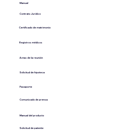
​Manual
​Contrato Jurídico
Certificado de matrimonio
Registros médicos
Actas de la reunión
Solicitud de hipoteca
Pasaporte
Comunicado de prensa
​Manual del producto
​Solicitud de patente