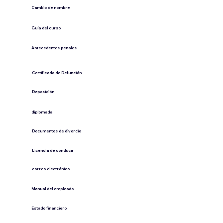
Cambio de nombre
Guía del curso
Antecedentes penales
​Certificado de Defunción
​Deposición
diplomada
Documentos de divorcio
Licencia de conducir
​correo electrónico
Manual del empleado
Estado financiero