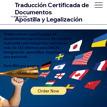
Traducción Certificada de
Documentos
+1 (602) 661-9753
Apostilla y Legalización
Traducciones
certificadas
de
documentos para licencia de conducir
realizadas por hablantes nativos en
más de 130 idiomas para USCIS,
inmigración, apostillas, legalización y
uso personal.
Solo $50 por página
Order Now