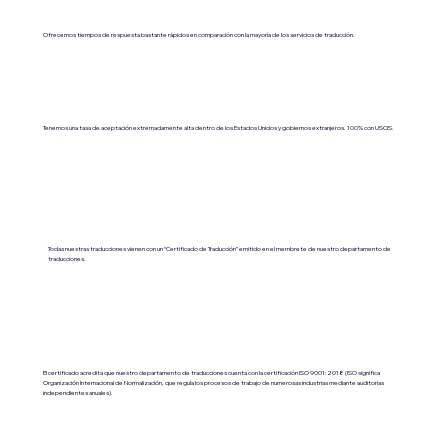
Ofrecemos tiempos de respuesta bastante rápidos en comparación con la mayoría de los servicios de traducción.
Tenemos una tasa de aceptación extremadamente alta dentro de los Estados Unidos y gobiernos extranjeros. 100% con USCIS.
Todas nuestras traducciones vienen con un “Certificado de Traducción” emitido en el membrete de nuestro departamento de
traducciones.
El certificado acredita que nuestro departamento de traducciones cuenta con la certificación ISO 9001:2018 (ISO significa
Organización Internacional de Normalización, que regula los procesos de trabajo de numerosas industrias mediante auditorías
independientes anuales).