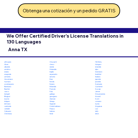
Obtenga una cotización y un pedido GRATIS
We Offer Certified Driver's License Translations in
130 Languages
Anna TX
Chuvashi
Hiri Motu
africaans
checo
húngaro
Akan
danés
islandés
albanés
Holandés
Igbo
amárico
Inglés
indonesio
árabe
esperanto
Inuktitut
aragonés
estonio
italiano
armenio
Ewe
japonés
Assamese
feroés
javanés
Aymara
fiyiano
Kannada
azerbaiyano
finlandés
Cachemir
Bambara
Francés
Kazajo
Bashkir
Fula
Jemer
vasco
gallego
Kinyarwanda
bengalí
georgiano
Kirundi
Bhojpuri
Alemán
Komi
bosnio
Griego
coreano
búlgaro
Gujarati
kurdo
birmano
Criollo haitiano
Kirguises
cantonés
Hausa
Lao
catalán
hebreo
latín
Cebuano
hindi
letón
Chichewa