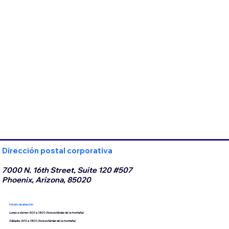
Dirección postal corporativa
7000 N. 16th Street, Suite 120 #507
Phoenix, Arizona, 85020
Horario de atención
Lunes a viernes 9:00 a 18:00 (hora estándar de la montaña)
Sábados 9:00 a 18:00 (hora estándar de la montaña)