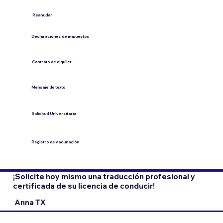
​Reanudar
Declaraciones de impuestos
Contrato de alquiler
​Mensaje de texto
​Solicitud Universitaria
Registro de vacunación
¡Solicite hoy mismo una traducción profesional y
certificada de su licencia de conducir!
Anna TX