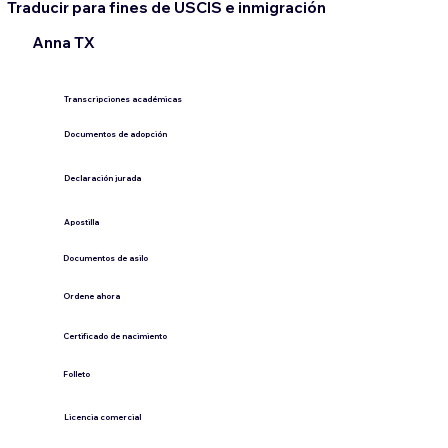
Traducir para fines de USCIS e inmigración
Anna TX
Transcripciones académicas
Documentos de adopción
Declaración jurada
​Apostilla
Documentos de asilo
Ordene ahora
Certificado de nacimiento
Folleto
​Licencia comercial