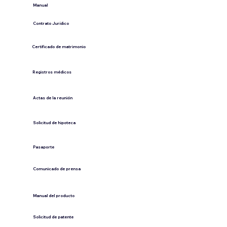
​Manual
​Contrato Jurídico
Certificado de matrimonio
Registros médicos
Actas de la reunión
Solicitud de hipoteca
Pasaporte
Comunicado de prensa
​Manual del producto
​Solicitud de patente