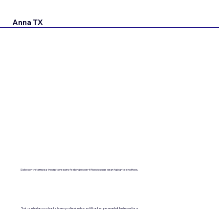
Anna TX
Solo contratamos a traductores profesionales certificados que sean hablantes nativos.
Solo contratamos a traductores profesionales certificados que sean hablantes nativos.