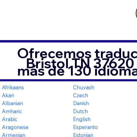
Ofrecemos traduc
Bristol TN 37620
más de 130 idioma
Afrikaans
Chuvash
Akan
Czech
Albanian
Danish
Amharic
Dutch
Arabic
English
Aragonese
Esperanto
Armenian
Estonian