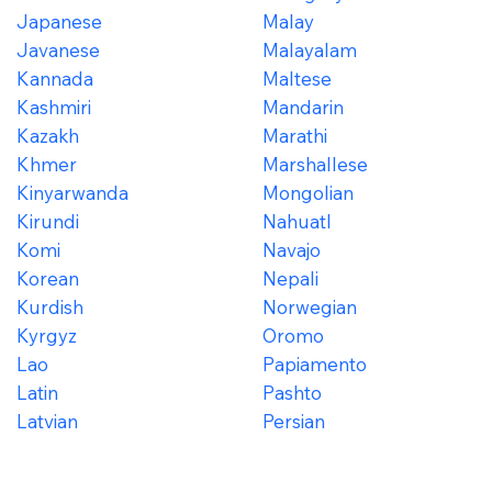
Japanese
Malay
Javanese
Malayalam
Kannada
Maltese
Kashmiri
Mandarin
Kazakh
Marathi
Khmer
Marshallese
Kinyarwanda
Mongolian
Kirundi
Nahuatl
Komi
Navajo
Korean
Nepali
Kurdish
Norwegian
Kyrgyz
Oromo
Lao
Papiamento
Latin
Pashto
Latvian
Persian