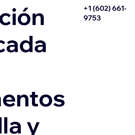
ción
+1 (602) 661-
9753
icada
entos
la y