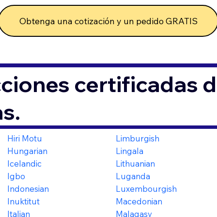
Obtenga una cotización y un pedido GRATIS
ciones certificadas 
s.
Hiri Motu
Limburgish
Hungarian
Lingala
Icelandic
Lithuanian
Igbo
Luganda
Indonesian
Luxembourgish
Inuktitut
Macedonian
Italian
Malagasy