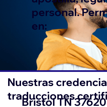
personal. Per
en:
Nuestras credencial
traducciones certi
Bristol TN 37620