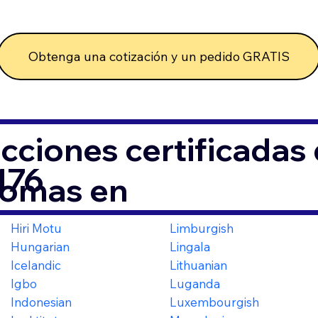
Obtenga una cotización y un pedido GRATIS
cciones certificada
176
iomas en
Hiri Motu
Limburgish
Hungarian
Lingala
Icelandic
Lithuanian
Igbo
Luganda
Indonesian
Luxembourgish