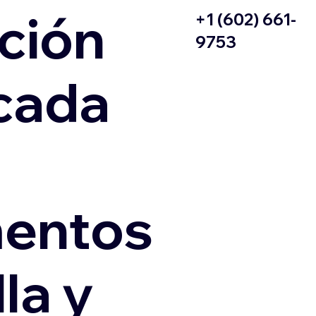
ción
+1 (602) 661-
9753
icada
entos
la y