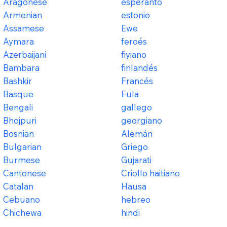
Aragonese
esperanto
Armenian
estonio
Assamese
Ewe
Aymara
feroés
Azerbaijani
fiyiano
Bambara
finlandés
Bashkir
Francés
Basque
Fula
Bengali
gallego
Bhojpuri
georgiano
Bosnian
Alemán
Bulgarian
Griego
Burmese
Gujarati
Cantonese
Criollo haitiano
Catalan
Hausa
Cebuano
hebreo
Chichewa
hindi