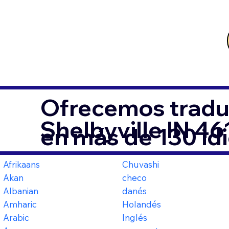
Ofrecemos tradu
Shelbyville IN 46
en más de 130 id
Afrikaans
Chuvashi
Akan
checo
Albanian
danés
Amharic
Holandés
Arabic
Inglés