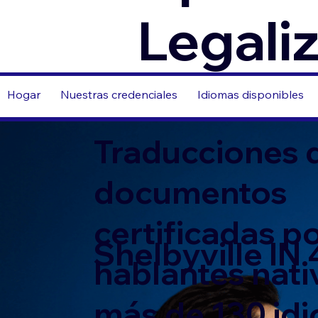
Legali
Hogar
Nuestras credenciales
Idiomas disponibles
Traducciones 
documentos
certificadas p
Shelbyville IN
hablantes nati
más de 130 id