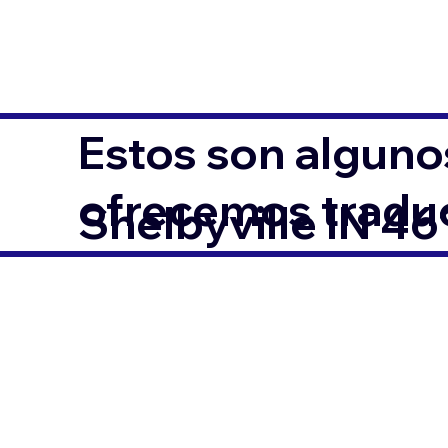
Estos son alguno
ofrecemos traduc
Shelbyville IN 46