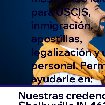
para USCIS,
inmigración,
apostillas,
legalización y
personal. Per
ayudarle en:
Nuestras credenc