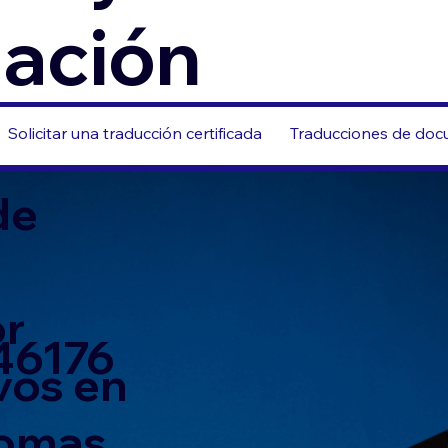
zación
Solicitar una traducción certificada
Traducciones de docu
de
or
 46176
vos en
iomas