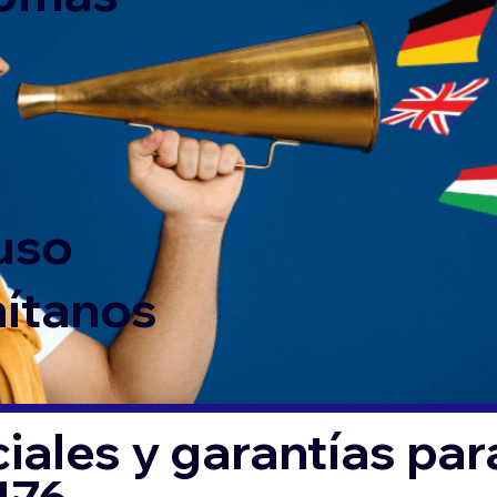
 uso
mítanos
iales y garantías par