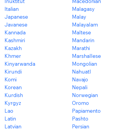
Inuktitut
Macedonian
Italian
Malagasy
Japanese
Malay
Javanese
Malayalam
Kannada
Maltese
Kashmiri
Mandarin
Kazakh
Marathi
Khmer
Marshallese
Kinyarwanda
Mongolian
Kirundi
Nahuatl
Komi
Navajo
Korean
Nepali
Kurdish
Norwegian
Kyrgyz
Oromo
Lao
Papiamento
Latin
Pashto
Latvian
Persian