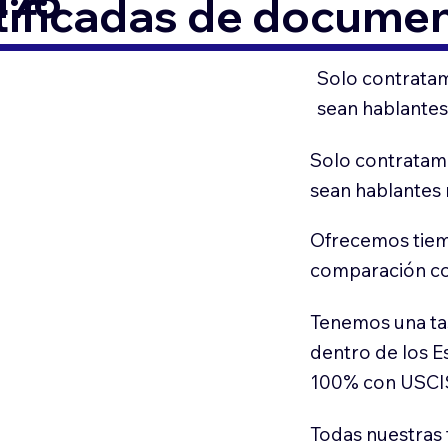
176
tificadas de docume
Solo contratam
sean hablantes
Solo contratamo
sean hablantes 
Ofrecemos tiem
comparación con
Tenemos una ta
dentro de los E
100% con USCI
Todas nuestras 