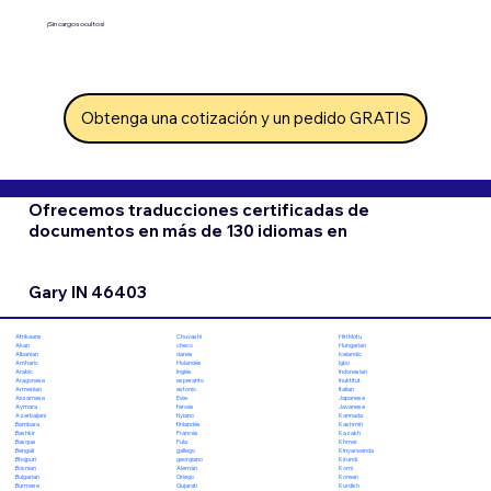
¡Sin cargos ocultos!
Obtenga una cotización y un pedido GRATIS
Ofrecemos traducciones certificadas de
documentos en más de 130 idiomas en
Gary IN 46403
Chuvashi
Hiri Motu
Afrikaans
checo
Hungarian
Akan
danés
Icelandic
Albanian
Holandés
Igbo
Amharic
Inglés
Indonesian
Arabic
esperanto
Inuktitut
Aragonese
estonio
Italian
Armenian
Ewe
Japanese
Assamese
feroés
Javanese
Aymara
fiyiano
Kannada
Azerbaijani
finlandés
Kashmiri
Bambara
Francés
Kazakh
Bashkir
Fula
Khmer
Basque
gallego
Kinyarwanda
Bengali
georgiano
Kirundi
Bhojpuri
Alemán
Komi
Bosnian
Griego
Korean
Bulgarian
Gujarati
Kurdish
Burmese