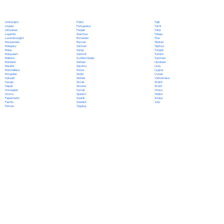
Polish
Limburgish
Tajik
Portuguese
Lingala
Tamil
Punjabi
Lithuanian
Tatar
Quechua
Luganda
Telugu
Romanian
Luxembourgish
Thai
Russian
Macedonian
Tibetan
Samoan
Malagasy
Tigrinya
Sango
Malay
Tongan
Sanskrit
Malayalam
Turkish
Scottish Gaelic
Maltese
Turkmen
Serbian
Mandarin
Ukrainian
Sesotho
Marathi
Urdu
Shona
Marshallese
Uyghur
Sindhi
Mongolian
Uzbek
Sinhala
Nahuatl
Vietnamese
Slovak
Navajo
Welsh
Slovene
Nepali
Wolof
Somali
Norwegian
Xhosa
Spanish
Oromo
Yiddish
Swahili
Papiamento
Yoruba
Swedish
Pashto
Zulu
Tagalog
Persian