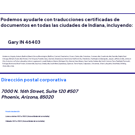
Podemos ayudarle con traducciones certificadas de
documentos en todas las ciudades de Indiana, incluyendo:
Gary IN 46403
Anderson, Angola, Auburn, Bedford, Beech Grove, Bloomington, Bluffton, Carmel, Chesterton, Cicero, Clarksville, Columbus, Connersville, Crawfordsville, Danville, Delphi, East
Chicago, Elkhart, Evansville, Fishers, Fort Wayne, Franklin, Gary, Goshen, Greenwood, Hammond, Hartford City, Hendricks, Huntington, Indianapolis, Jasper, Jeffersonville, Johnson
City, Kokomo, La Porte, Lafayette, Linton, Logansport, Lowell, Madison, Marion, Michigan City, Muncie, New Albany, New Castle, Noblesville, North Vernon, Peru, Plainfield, Plymouth,
Portage, Richmond, River Forest, Schererville, Seymour, Shelbyville, South Bend, Speedway, Spencer, Terre Haute, Valparaiso, Vincennes, West Lafayette, Westfield, Whiting,
Zionsville y más.
Dirección postal corporativa
7000 N. 16th Street, Suite 120 #507
Phoenix, Arizona, 85020
Horario de atención
Lunes a viernes 9:00 a 18:00 (hora estándar de la montaña)
Sábados 9:00 a 18:00 (hora estándar de la montaña)