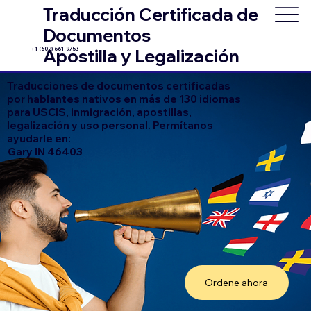
Traducción Certificada de
Documentos
+1 (602) 661-9753
Apostilla y Legalización
Traducciones de documentos certificadas
por hablantes nativos en más de 130 idiomas
para USCIS, inmigración, apostillas,
legalización y uso personal. Permítanos
ayudarle en:
Gary IN 46403
Ordene ahora