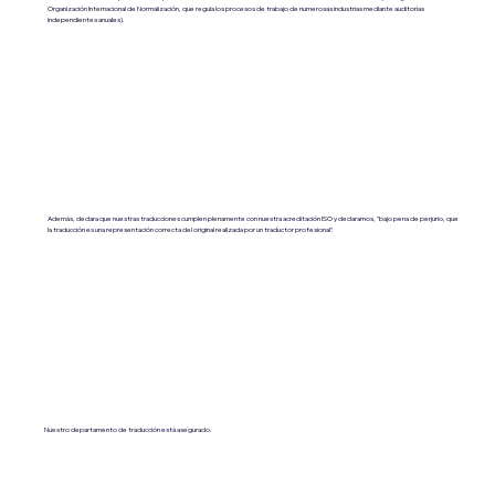
Organización Internacional de Normalización, que regula los procesos de trabajo de numerosas industrias mediante auditorías
independientes anuales).
Además, declara que nuestras traducciones cumplen plenamente con nuestra acreditación ISO y declaramos, "bajo pena de perjurio, que
la traducción es una representación correcta del original realizada por un traductor profesional".
Nuestro departamento de traducción está asegurado.