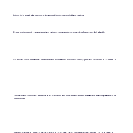
Solo contratamos a traductores profesionales certificados que sean hablantes nativos.
Ofrecemos tiempos de respuesta bastante rápidos en comparación con la mayoría de los servicios de traducción.
Tenemos una tasa de aceptación extremadamente alta dentro de los Estados Unidos y gobiernos extranjeros. 100% con USCIS.
Todas nuestras traducciones vienen con un “Certificado de Traducción” emitido en el membrete de nuestro departamento de
traducciones.
El certificado acredita que nuestro departamento de traducciones cuenta con la certificación ISO 9001:2018 (ISO significa