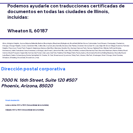
Podemos ayudarle con traducciones certificadas de
documentos en todas las ciudades de Illinois,
incluidas:
Wheaton IL 60187
Alton, Arlington Heights, Aurora, Batavia, Belleville, Benton, Bloomington, Blue Island, Bolingbrook, Brookfield, Buffalo Grove, Carbondale, Carol Stream, Champaign, Charleston,
Chicago, Chicago Heights, Cicero, Clarendon Hills, Collinsville, Crystal Lake, Danville, Decatur, Des Plaines, Downers Grove, East St. Louis, Elgin, Elk Grove Village, Evanston, Fairview
Heights, Flossmoor, Forest Park, Freeport, Galesburg, Geneva, Glen Ellyn, Glenview, Granite City, Gurnee, Hanover Park, Harvey, Highland Park, Hillside, Hoffman Estates,
Homewood, Joliet, Kankakee, Kane, Kewanee, La Grange, Lake Forest, Lake in the Hills, Lake Villa, Litchfield, Lombard, Machesney Park, Macomb, Markham, Marion, Moline, Mount
Vernon, Mount Prospect, Naperville, Normal, Oak Forest, Oak Lawn, Oak Park, Palatine, Park Ridge, Pekín, Peoria, Quincy, Rock Island, Rockford, Rolling Meadows, Roseville, Round
Lake Beach, Salem, Schaumburg, Skokie, Springfield, St. Charles, St. Clair, Streamwood, Sycamore, Tinley Park, Urbana, Villa Park, Waukegan, West Chicago, West Dundee,
Wheaton, Wheeling, Wood Dale, Woodstock y más.
Dirección postal corporativa
7000 N. 16th Street, Suite 120 #507
Phoenix, Arizona, 85020
Horario de atención
Lunes a viernes 9:00 a 18:00 (hora estándar de la montaña)
Sábados 9:00 a 18:00 (hora estándar de la montaña)