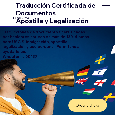
Traducción Certificada de
Documentos
+1 (602) 661-9753
Apostilla y Legalización
Traducciones de documentos certificadas
por hablantes nativos en más de 130 idiomas
para USCIS, inmigración, apostilla,
legalización y uso personal. Permítanos
ayudarle en:
Wheaton IL 60187
Ordene ahora