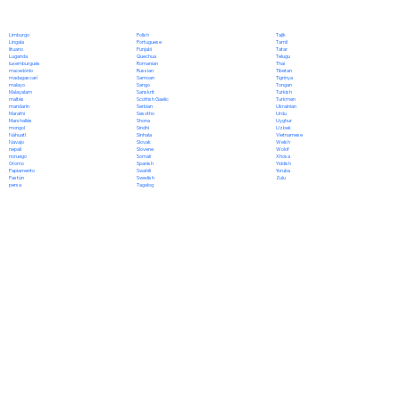
Polish
Limburgo
Tajik
Portuguese
Lingala
Tamil
Punjabi
lituano
Tatar
Quechua
Luganda
Telugu
Romanian
luxemburgués
Thai
Russian
macedónio
Tibetan
Samoan
madagascarí
Tigrinya
Sango
malayo
Tongan
Sanskrit
Malayalam
Turkish
Scottish Gaelic
maltés
Turkmen
Serbian
mandarín
Ukrainian
Sesotho
Marathi
Urdu
Shona
Marshallés
Uyghur
Sindhi
mongol
Uzbek
Sinhala
Náhuatl
Vietnamese
Slovak
Navajo
Welsh
Slovene
nepalí
Wolof
Somali
noruego
Xhosa
Spanish
Oromo
Yiddish
Swahili
Papiamento
Yoruba
Swedish
Pastún
Zulu
Tagalog
persa