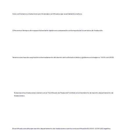
Solo contratamos a traductores profesionales certificados que sean hablantes nativos.
Ofrecemos tiempos de respuesta bastante rápidos en comparación con la mayoría de los servicios de traducción.
Tenemos una tasa de aceptación extremadamente alta dentro de los Estados Unidos y gobiernos extranjeros. 100% con USCIS.
Todas nuestras traducciones vienen con un “Certificado de Traducción” emitido en el membrete de nuestro departamento de
traducciones.
El certificado acredita que nuestro departamento de traducciones cuenta con la certificación ISO 9001:2018 (ISO significa