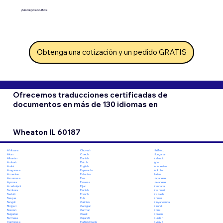
¡Sin cargos ocultos!
Obtenga una cotización y un pedido GRATIS
Ofrecemos traducciones certificadas de
documentos en más de 130 idiomas en
Wheaton IL 60187
Chuvash
Hiri Motu
Afrikaans
Czech
Hungarian
Akan
Danish
Icelandic
Albanian
Dutch
Igbo
Amharic
English
Indonesian
Arabic
Esperanto
Inuktitut
Aragonese
Estonian
Italian
Armenian
Ewe
Japanese
Assamese
Faroese
Javanese
Aymara
Fijian
Kannada
Azerbaijani
Finnish
Kashmiri
Bambara
French
Kazakh
Bashkir
Fula
Khmer
Basque
Galician
Kinyarwanda
Bengali
Georgian
Kirundi
Bhojpuri
German
Komi
Bosnian
Greek
Korean
Bulgarian
Gujarati
Kurdish
Burmese
Haitian Creole
Kyrgyz
Cantonese