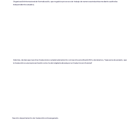
Organización Internacional de Normalización, que regula los procesos de trabajo de numerosas industrias mediante auditorías
independientes anuales).
Además, declara que nuestras traducciones cumplen plenamente con nuestra acreditación ISO y declaramos, "bajo pena de perjurio, que
la traducción es una representación correcta del original realizada por un traductor profesional".
Nuestro departamento de traducción está asegurado.