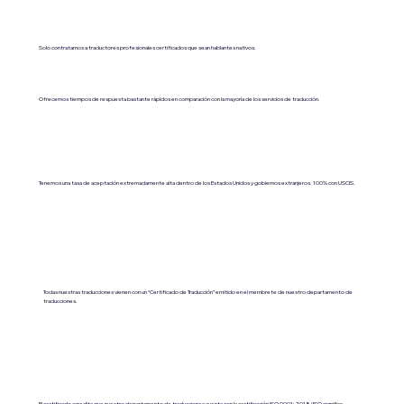
Solo contratamos a traductores profesionales certificados que sean hablantes nativos.
Ofrecemos tiempos de respuesta bastante rápidos en comparación con la mayoría de los servicios de traducción.
Tenemos una tasa de aceptación extremadamente alta dentro de los Estados Unidos y gobiernos extranjeros. 100% con USCIS.
Todas nuestras traducciones vienen con un “Certificado de Traducción” emitido en el membrete de nuestro departamento de
traducciones.
El certificado acredita que nuestro departamento de traducciones cuenta con la certificación ISO 9001:2018 (ISO significa