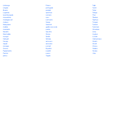
Polaco
Limburgo
Tajik
portugués
Lingala
Tamil
punjabi
lituano
Tatar
quechua
Luganda
Telugu
rumano
luxemburgués
Thai
ruso
macedónio
Tibetan
samoano
madagascarí
Tigrinya
Sango
malayo
Tongan
Sanskrit
Malayalam
Turkish
gaélico escocés
maltés
Turkmen
serbio
mandarín
Ukrainian
Sesotho
Marathi
Urdu
Shona
Marshallés
Uyghur
Sindhi
mongol
Uzbek
Sinhala
Náhuatl
Vietnamese
eslovaco
Navajo
Welsh
esloveno
nepalí
Wolof
somalí
noruego
Xhosa
Español
Oromo
Yiddish
swahili
Papiamento
Yoruba
sueco
Pastún
Zulu
Tagalo
persa