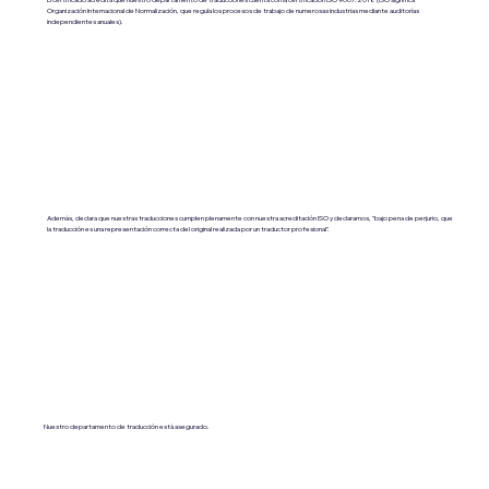
Organización Internacional de Normalización, que regula los procesos de trabajo de numerosas industrias mediante auditorías
independientes anuales).
Además, declara que nuestras traducciones cumplen plenamente con nuestra acreditación ISO y declaramos, "bajo pena de perjurio, que
la traducción es una representación correcta del original realizada por un traductor profesional".
Nuestro departamento de traducción está asegurado.