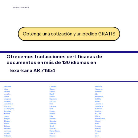
¡Sin cargos ocultos!
Obtenga una cotización y un pedido GRATIS
Ofrecemos traducciones certificadas de
documentos en más de 130 idiomas en
Texarkana AR 71854
Chuvash
Hiri Motu
africaans
Czech
Hungarian
Akan
Danish
Icelandic
albanés
Dutch
Igbo
amárico
English
Indonesian
árabe
Esperanto
Inuktitut
aragonés
Estonian
Italian
armenio
Ewe
Japanese
Assamese
Faroese
Javanese
Aymara
Fijian
Kannada
azerbaiyano
Finnish
Kashmiri
Bambara
French
Kazakh
Bashkir
Fula
Khmer
vasco
Galician
Kinyarwanda
bengalí
Georgian
Kirundi
Bhojpuri
German
Komi
bosnio
Greek
Korean
búlgaro
Gujarati
Kurdish
birmano
Haitian Creole
Kyrgyz
cantonés
Hausa
Lao
catalán
Hebrew
Latin
Cebuano