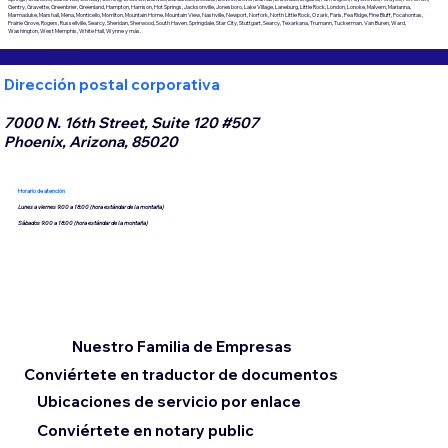
Gentry, Gravette, Greenbrier, Greenland, Hampton, Harrison, Hot Springs, Jacksonville, Jonesboro, Lake Village, Laneburg, Little Rock, London, Lonoke, Malvern, Marianna,
Marmaduke, Marshall, Mena, Monticello, Morrilton, Mountain Home, Mountain View, Nashville, Newport, Norfork, North Little Rock, Ozark, Paris, Pea Ridge, Pine Bluff, Pocahontas,
Prairie Grove, Rogers, Russellville, Searcy, Sheridan, Sherwood, South Haven, Springdale, Star City, Stuttgart, Searcy, Texarkana, Trumann, Tuckerman, Van Buren, Ward,
Washington, West Memphis, White Hall, Wynne y más.
Dirección postal corporativa
7000 N. 16th Street, Suite 120 #507
Phoenix, Arizona, 85020
Horario de atención
Lunes a viernes 9:00 a 18:00 (hora estándar de la montaña)
Sábados 9:00 a 18:00 (hora estándar de la montaña)
Nuestro Familia de Empresas
Conviértete en traductor de documentos
Ubicaciones de servicio por enlace
Conviértete en notary public