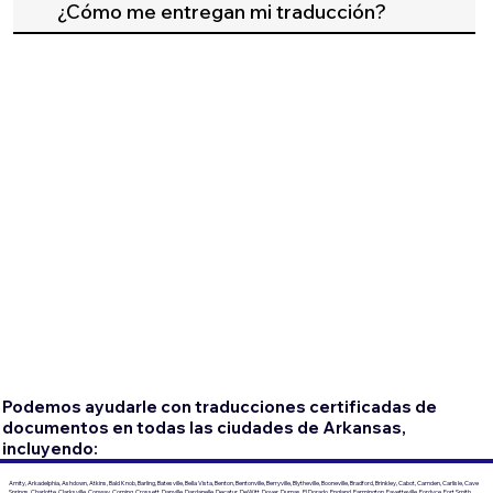
¿Cómo me entregan mi traducción?
Podemos ayudarle con traducciones certificadas de
documentos en todas las ciudades de Arkansas,
incluyendo:
Amity, Arkadelphia, Ashdown, Atkins, Bald Knob, Barling, Batesville, Bella Vista, Benton, Bentonville, Berryville, Blytheville, Booneville, Bradford, Brinkley, Cabot, Camden, Carlisle, Cave
Springs, Charlotte, Clarksville, Conway, Corning, Crossett, Danville, Dardanelle, Decatur, DeWitt, Dover, Dumas, El Dorado, England, Farmington, Fayetteville, Fordyce, Fort Smith,