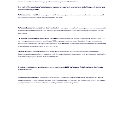
notario que certifica su traducción, lo que le ahorrará una gran cantidad de dinero.
Si su traducción necesita una Apostilla para un país que forma parte de la convención de La Haya, puede esperar una
cotización para lo siguiente:
Tarifas de servicio estatal:
Esto varía según el estado; sin embargo, nuestro proveedor estatal más popular cobra $25
por una sola visita con un límite de 6 documentos por visita.
Tarifas estatales por presentación de documentos:
Esto varía según el estado; sin embargo, nuestro proveedor estatal
más popular cobra $3 por documento, a menos que sea un territorio de EE. UU., en cuyo caso el costo es de $18 por
documento.
Las tarifas de los mensajeros varían según el estado
; sin embargo, nuestro proveedor estatal más popular cobra $99
por entregar sus documentos en la oficina del SOS y esperar por ellos, sin importar cuánto tiempo tome para ser
apostillados el mismo día o al siguiente después de su certificación.Envío: Ofrecemos envío nacional e internacional
sin incremento sobre las tarifas de UPS, FedEx y DHL.
Tarifa de gestión:
Supervisar la traducción, certificación, documentos, mensajeros y envíos es una tarea ardua.
Cobramos una tarifa de gestión única de $75 en todos los pedidos para asegurar que sean apostillados o legalizados
correctamente y lleguen a usted de manera oportuna.
El costo promedio de una apostilla con nosotros comienza en: $202 + tarifas de envío.La legalización funciona de
manera diferente:
Supervisar la legalización
de un documento destinado a un país que no forma parte de la Convención de La Haya
toma más tiempo, implica pasos adicionales y múltiples mensajeros y envíos. ¡Pero no se preocupe! Nuestro equipo
le proporcionará una cotización tal como ve arriba, guiándolo a través del proceso.