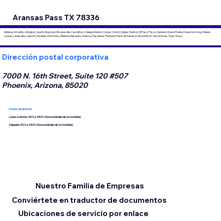
Aransas Pass TX 78336
Abilene, Amarillo, Arlington, Austin, Baytown, Brownsville, Carrollton, College Station, Corpus Christi, Dallas, Denton, El Paso, Frisco, Garland, Grand Prairie, Houston, Irving, Killeen,
Laredo, Lewisville, Lubbock, McAllen, McKinney, Midland, Mesquite, Odessa, Pasadena, Pearland, Plano, Richardson, Round Rock, San Antonio, Tyler, Waco
Dirección postal corporativa
7000 N. 16th Street, Suite 120 #507
Phoenix, Arizona, 85020
Horario de atención
Lunes a viernes 9:00 a 18:00 (hora estándar de la montaña)
Sábados 9:00 a 18:00 (hora estándar de la montaña)
Nuestro Familia de Empresas
Conviértete en traductor de documentos
Ubicaciones de servicio por enlace