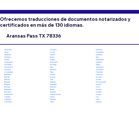
Ofrecemos traducciones de documentos notarizados y
certificados en más de 130 idiomas.
Aransas Pass TX 78336
Chuvash
Hiri Motu
Afrikaans
Czech
Hungarian
Akan
Danish
Icelandic
Albanian
Dutch
Igbo
Amharic
English
Indonesian
Arabic
Esperanto
Inuktitut
Aragonese
Estonian
Italian
Armenian
Ewe
Japanese
Assamese
Faroese
Javanese
Aymara
Fijian
Kannada
Azerbaijani
Finnish
Kashmiri
Bambara
French
Kazakh
Bashkir
Fula
Khmer
Basque
Galician
Kinyarwanda
Bengali
Georgian
Kirundi
Bhojpuri
German
Komi
Bosnian
Greek
Korean
Bulgarian
Gujarati
Kurdish
Burmese
Haitian Creole
Kyrgyz
Cantonese
Hausa
Lao
Catalan
Hebrew
Latin
Cebuano
Hindi
Latvian
Chichewa