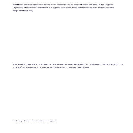
El certificado acredita que nuestro departamento de traducciones cuenta con la certificación ISO 9001:2018 (ISO significa
Organización Internacional de Normalización, que regula los procesos de trabajo de numerosas industrias mediante auditorías
independientes anuales).
Además, declara que nuestras traducciones cumplen plenamente con nuestra acreditación ISO y declaramos, "bajo pena de perjurio, que
la traducción es una representación correcta del original realizada por un traductor profesional".
Nuestro departamento de traducción está asegurado.