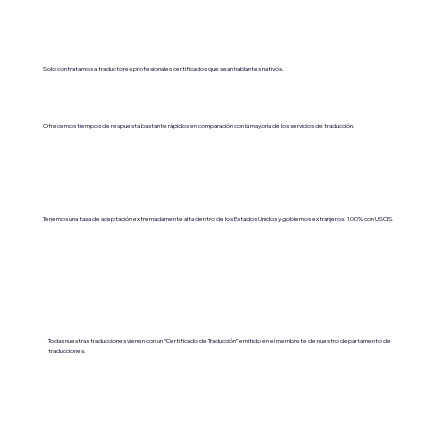
Solo contratamos a traductores profesionales certificados que sean hablantes nativos.
Ofrecemos tiempos de respuesta bastante rápidos en comparación con la mayoría de los servicios de traducción.
Tenemos una tasa de aceptación extremadamente alta dentro de los Estados Unidos y gobiernos extranjeros. 100% con USCIS.
Todas nuestras traducciones vienen con un “Certificado de Traducción” emitido en el membrete de nuestro departamento de
traducciones.