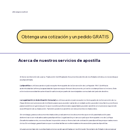
¡Sin cargos ocultos!
Obtenga una cotización y un pedido GRATIS
Acerca de nuestros servicios de apostilla
Si tiene la intención de usar su Traducción Certificada de Documentos dentro de los Estados Unidos, no necesita que
sea Apostillada.
La Apostilla
se utiliza cuando el país receptor forma parte de la Convención de La Haya de 1961. Certifica la
autenticidad de la firma, la capacidad de la persona que firma el documento y el sello o estampilla en el mismo. Esto
elimina la necesidad de autenticación adicional por parte de la embajada o consulado del país de destino.
La Legalización (o Autenticación Consular)
se utiliza cuando el país receptor no forma parte de la Convención de La
Haya.
Ambos son procesos de múltiples pasos que pueden variar de un estado a otro y pueden resultar muy confusos
para el público en general, por lo que nuestros profesionales capacitados pueden asistirle en el proceso siguiendo
la certificación de su traducción. También podemos asistirle con documentos no traducidos.
Sin embargo, para sus documentos traducidos, evaluaremos los documentos que envíe para traducción para
determinar si son más adecuados para Apostilla o Legalización.y si van a un país que forma parte o no de La Haya.
Desafortunadamente, nos resulta casi imposible crear un formulario de cotización para Apostillas porque cada una es
única. Sin embargo, garantizamos que nuestras tarifas son extremadamente accesibles para las Apostillas.
Un gran porcentaje de nuestras traducciones serán apostilladas en la oficina del Secretario de Estado más cercana al