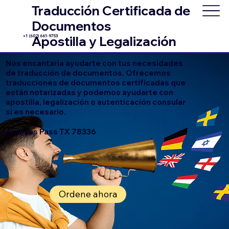
Traducción Certificada de
Documentos
+1 (602) 661-9753
Apostilla y Legalización
Nos encantaría ayudarte con tus necesidades
de traducción de documentos. Ofrecemos
traducciones de documentos certificadas que
están notarizadas y podemos ayudarte con
apostilla, legalización o autenticación consular
si es necesario.
Aransas Pass TX 78336
Ordene ahora