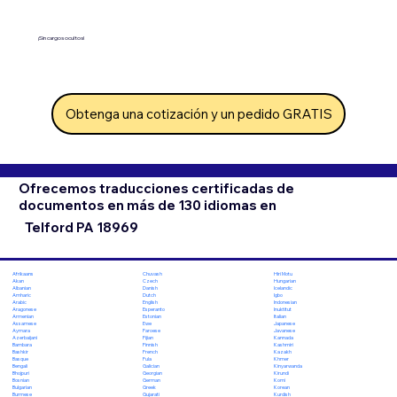
¡Sin cargos ocultos!
Obtenga una cotización y un pedido GRATIS
Ofrecemos traducciones certificadas de
documentos en más de 130 idiomas en
Telford PA 18969
Chuvash
Hiri Motu
Afrikaans
Czech
Hungarian
Akan
Danish
Icelandic
Albanian
Dutch
Igbo
Amharic
English
Indonesian
Arabic
Esperanto
Inuktitut
Aragonese
Estonian
Italian
Armenian
Ewe
Japanese
Assamese
Faroese
Javanese
Aymara
Fijian
Kannada
Azerbaijani
Finnish
Kashmiri
Bambara
French
Kazakh
Bashkir
Fula
Khmer
Basque
Galician
Kinyarwanda
Bengali
Georgian
Kirundi
Bhojpuri
German
Komi
Bosnian
Greek
Korean
Bulgarian
Gujarati
Kurdish
Burmese