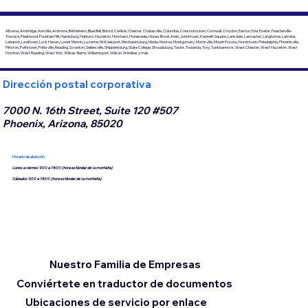
Altoona, Ambridge, Annville, Ardmore, Bethlehem, Blue Bell, Bristol, Carlisle, Chester, Coatesville, Columbia, Conshohocken, Cornwall, Croydon, Easton, Erie, Exeter, Feasterville-
Trevose, Fleetwood, Fountain Hill, Harrisburg, Hatboro, Hazleton, Horsham, Honesdale, Honey Brook, Irwin, Johnstown, Kennett Square, Lansdale, Lancaster, Langhorne, Latrobe,
Lebanon, Levittown, Lock Haven, Lower Merion, Luzerne, McKeesport, Mechanicsburg, Media, Monroe, Montgomery, Morrisville, Mount Pocono, Norristown, Philadelphia, Phoenixville,
Pittston, Pottstown, Pottsville, Reading, Scranton, Sellersville, Shippensburg, State College, Stroudsburg, Taylor, Towanda, Troy, Tunkhannock, West Chester, West Hazleton, West
Norriton, West Reading, West York, Wilkes-Barre, Williamsport, Wilson, Windber y más.
Dirección postal corporativa
7000 N. 16th Street, Suite 120 #507
Phoenix, Arizona, 85020
Horario de atención
Lunes a viernes 9:00 a 18:00 (hora estándar de la montaña)
Sábados 9:00 a 18:00 (hora estándar de la montaña)
Nuestro Familia de Empresas
Conviértete en traductor de documentos
Ubicaciones de servicio por enlace