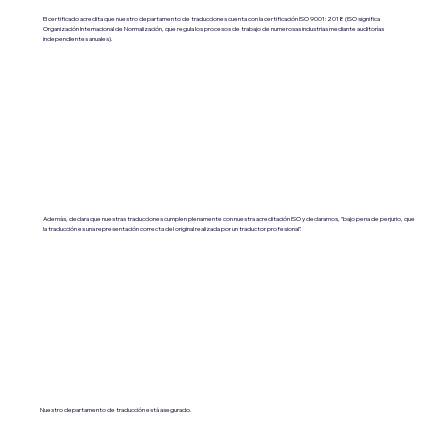
El certificado acredita que nuestro departamento de traducciones cuenta con la certificación ISO 9001:2018 (ISO significa
Organización Internacional de Normalización, que regula los procesos de trabajo de numerosas industrias mediante auditorías
independientes anuales).
Además, declara que nuestras traducciones cumplen plenamente con nuestra acreditación ISO y declaramos, "bajo pena de perjurio, que
la traducción es una representación correcta del original realizada por un traductor profesional".
Nuestro departamento de traducción está asegurado.