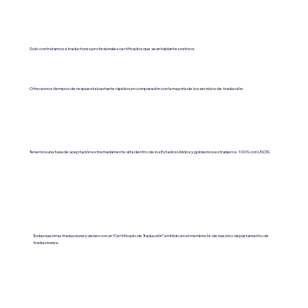
Solo contratamos a traductores profesionales certificados que sean hablantes nativos.
Ofrecemos tiempos de respuesta bastante rápidos en comparación con la mayoría de los servicios de traducción.
Tenemos una tasa de aceptación extremadamente alta dentro de los Estados Unidos y gobiernos extranjeros. 100% con USCIS.
Todas nuestras traducciones vienen con un “Certificado de Traducción” emitido en el membrete de nuestro departamento de
traducciones.