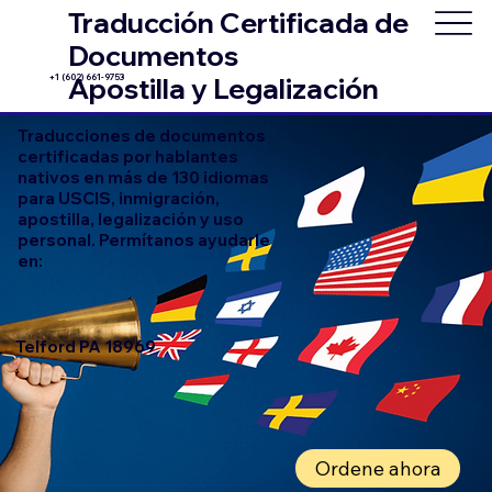
Traducción Certificada de
Documentos
+1 (602) 661-9753
Apostilla y Legalización
Traducciones de documentos
certificadas por hablantes
nativos en más de 130 idiomas
para USCIS, inmigración,
apostilla, legalización y uso
personal. Permítanos ayudarle
en:
Telford PA 18969
Ordene ahora