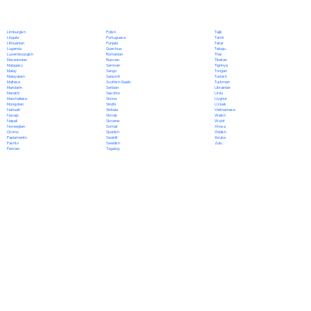
Polish
Limburgish
Tajik
Portuguese
Lingala
Tamil
Punjabi
Lithuanian
Tatar
Quechua
Luganda
Telugu
Romanian
Luxembourgish
Thai
Russian
Macedonian
Tibetan
Samoan
Malagasy
Tigrinya
Sango
Malay
Tongan
Sanskrit
Malayalam
Turkish
Scottish Gaelic
Maltese
Turkmen
Serbian
Mandarin
Ukrainian
Sesotho
Marathi
Urdu
Shona
Marshallese
Uyghur
Sindhi
Mongolian
Uzbek
Sinhala
Nahuatl
Vietnamese
Slovak
Navajo
Welsh
Slovene
Nepali
Wolof
Somali
Norwegian
Xhosa
Spanish
Oromo
Yiddish
Swahili
Papiamento
Yoruba
Swedish
Pashto
Zulu
Tagalog
Persian