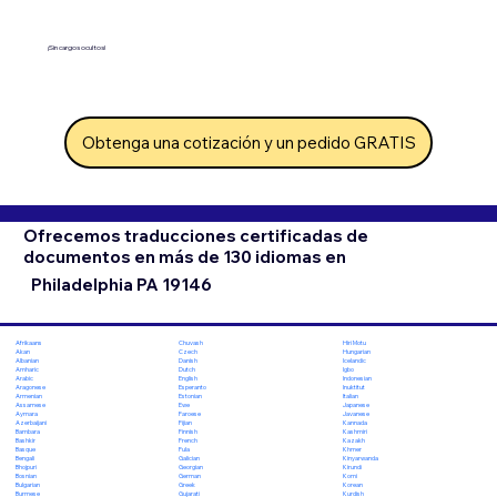
¡Sin cargos ocultos!
Obtenga una cotización y un pedido GRATIS
Ofrecemos traducciones certificadas de
documentos en más de 130 idiomas en
Philadelphia PA 19146
Chuvash
Hiri Motu
Afrikaans
Czech
Hungarian
Akan
Danish
Icelandic
Albanian
Dutch
Igbo
Amharic
English
Indonesian
Arabic
Esperanto
Inuktitut
Aragonese
Estonian
Italian
Armenian
Ewe
Japanese
Assamese
Faroese
Javanese
Aymara
Fijian
Kannada
Azerbaijani
Finnish
Kashmiri
Bambara
French
Kazakh
Bashkir
Fula
Khmer
Basque
Galician
Kinyarwanda
Bengali
Georgian
Kirundi
Bhojpuri
German
Komi
Bosnian
Greek
Korean
Bulgarian
Gujarati
Kurdish
Burmese