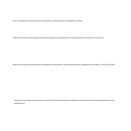
Solo contratamos a traductores profesionales certificados que sean hablantes nativos.
Ofrecemos tiempos de respuesta bastante rápidos en comparación con la mayoría de los servicios de traducción.
Tenemos una tasa de aceptación extremadamente alta dentro de los Estados Unidos y gobiernos extranjeros. 100% con USCIS.
Todas nuestras traducciones vienen con un “Certificado de Traducción” emitido en el membrete de nuestro departamento de
traducciones.