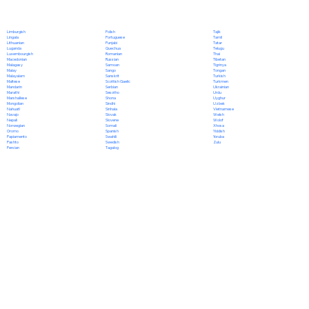
Polish
Limburgish
Tajik
Portuguese
Lingala
Tamil
Punjabi
Lithuanian
Tatar
Quechua
Luganda
Telugu
Romanian
Luxembourgish
Thai
Russian
Macedonian
Tibetan
Samoan
Malagasy
Tigrinya
Sango
Malay
Tongan
Sanskrit
Malayalam
Turkish
Scottish Gaelic
Maltese
Turkmen
Serbian
Mandarin
Ukrainian
Sesotho
Marathi
Urdu
Shona
Marshallese
Uyghur
Sindhi
Mongolian
Uzbek
Sinhala
Nahuatl
Vietnamese
Slovak
Navajo
Welsh
Slovene
Nepali
Wolof
Somali
Norwegian
Xhosa
Spanish
Oromo
Yiddish
Swahili
Papiamento
Yoruba
Swedish
Pashto
Zulu
Tagalog
Persian