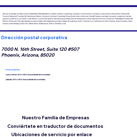
Altoona, Ambridge, Annville, Ardmore, Bethlehem, Blue Bell, Bristol, Carlisle, Chester, Coatesville, Columbia, Conshohocken, Cornwall, Croydon, Easton, Erie, Exeter, Feasterville-
Trevose, Fleetwood, Fountain Hill, Harrisburg, Hatboro, Hazleton, Horsham, Honesdale, Honey Brook, Irwin, Johnstown, Kennett Square, Lansdale, Lancaster, Langhorne, Latrobe,
Lebanon, Levittown, Lock Haven, Lower Merion, Luzerne, McKeesport, Mechanicsburg, Media, Monroe, Montgomery, Morrisville, Mount Pocono, Norristown, Philadelphia, Phoenixville,
Pittston, Pottstown, Pottsville, Reading, Scranton, Sellersville, Shippensburg, State College, Stroudsburg, Taylor, Towanda, Troy, Tunkhannock, West Chester, West Hazleton, West
Norriton, West Reading, West York, Wilkes-Barre, Williamsport, Wilson, Windber y más.
Dirección postal corporativa
7000 N. 16th Street, Suite 120 #507
Phoenix, Arizona, 85020
Horario de atención
Lunes a viernes 9:00 a 18:00 (hora estándar de la montaña)
Sábados 9:00 a 18:00 (hora estándar de la montaña)
Nuestro Familia de Empresas
Conviértete en traductor de documentos
Ubicaciones de servicio por enlace