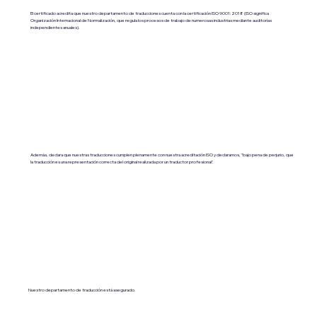
El certificado acredita que nuestro departamento de traducciones cuenta con la certificación ISO 9001:2018 (ISO significa
Organización Internacional de Normalización, que regula los procesos de trabajo de numerosas industrias mediante auditorías
independientes anuales).
Además, declara que nuestras traducciones cumplen plenamente con nuestra acreditación ISO y declaramos, "bajo pena de perjurio, que
la traducción es una representación correcta del original realizada por un traductor profesional".
Nuestro departamento de traducción está asegurado.