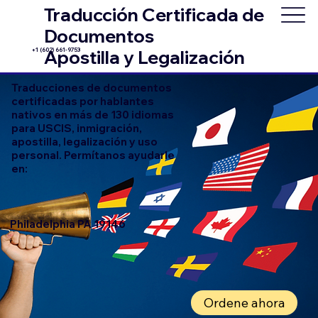
Traducción Certificada de
Documentos
+1 (602) 661-9753
Apostilla y Legalización
Traducciones de documentos
certificadas por hablantes
nativos en más de 130 idiomas
para USCIS, inmigración,
apostilla, legalización y uso
personal. Permítanos ayudarle
en:
Philadelphia PA 19146
Ordene ahora