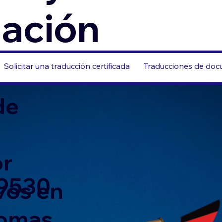
zación
Solicitar una traducción certificada
Traducciones de docu
de
or
19530
vos en
iomas