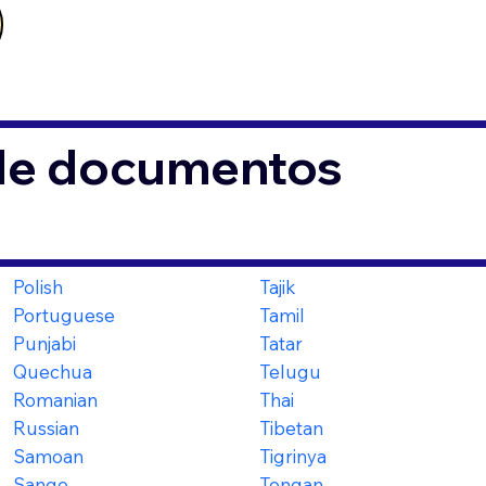
 de documentos
Polish
Tajik
Portuguese
Tamil
Punjabi
Tatar
Quechua
Telugu
Romanian
Thai
Russian
Tibetan
Samoan
Tigrinya
Sango
Tongan