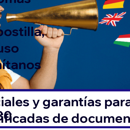
ostilla,
 uso
mítanos
ales y garantías par
30
tificadas de docume