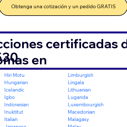
Obtenga una cotización y un pedido GRATIS
ciones certificadas
530
iomas en
Hiri Motu
Limburgish
Hungarian
Lingala
Icelandic
Lithuanian
Igbo
Luganda
Indonesian
Luxembourgish
Inuktitut
Macedonian
Italian
Malagasy
Japanese
Malay