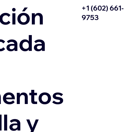
ción
+1 (602) 661-
9753
icada
entos
la y