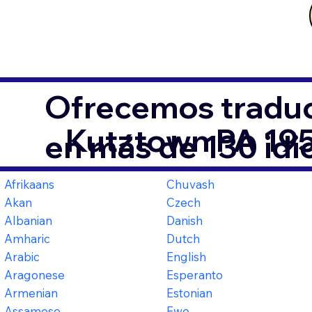
Ofrecemos traduc
Kutztown PA 19
en más de 130 id
Afrikaans
Chuvash
Akan
Czech
Albanian
Danish
Amharic
Dutch
Arabic
English
Aragonese
Esperanto
Armenian
Estonian
Assamese
Ewe