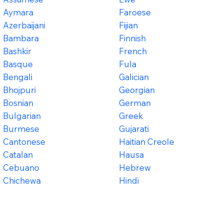
Aymara
Faroese
Azerbaijani
Fijian
Bambara
Finnish
Bashkir
French
Basque
Fula
Bengali
Galician
Bhojpuri
Georgian
Bosnian
German
Bulgarian
Greek
Burmese
Gujarati
Cantonese
Haitian Creole
Catalan
Hausa
Cebuano
Hebrew
Chichewa
Hindi