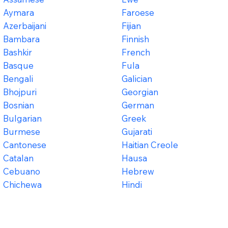
Aymara
Faroese
Azerbaijani
Fijian
Bambara
Finnish
Bashkir
French
Basque
Fula
Bengali
Galician
Bhojpuri
Georgian
Bosnian
German
Bulgarian
Greek
Burmese
Gujarati
Cantonese
Haitian Creole
Catalan
Hausa
Cebuano
Hebrew
Chichewa
Hindi