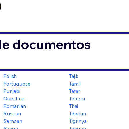
 de documentos
Polish
Tajik
Portuguese
Tamil
Punjabi
Tatar
Quechua
Telugu
Romanian
Thai
Russian
Tibetan
Samoan
Tigrinya
Sango
Tongan