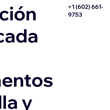
ción
+1 (602) 661-
9753
icada
entos
la y