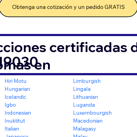
Obtenga una cotización y un pedido GRATIS
ciones certificadas
A 19030
iomas en
Hiri Motu
Limburgish
Hungarian
Lingala
Icelandic
Lithuanian
Igbo
Luganda
Indonesian
Luxembourgish
Inuktitut
Macedonian
Italian
Malagasy
Japanese
Malay