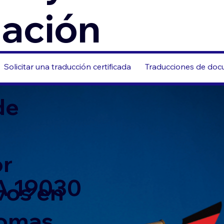
zación
Solicitar una traducción certificada
Traducciones de docu
de
or
PA 19030
vos en
iomas