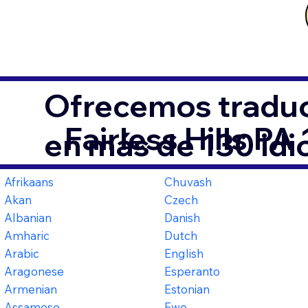
Ofrecemos traduc
Fairless Hills P
en más de 130 id
Afrikaans
Chuvash
Akan
Czech
Albanian
Danish
Amharic
Dutch
Arabic
English
Aragonese
Esperanto
Armenian
Estonian
Assamese
Ewe