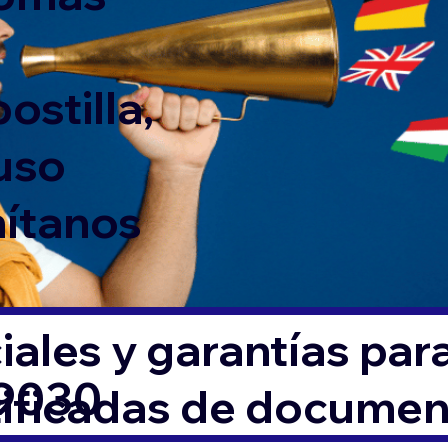
ostilla,
 uso
mítanos
ales y garantías par
19030
tificadas de docume