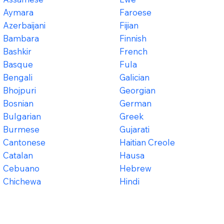
Aymara
Faroese
Azerbaijani
Fijian
Bambara
Finnish
Bashkir
French
Basque
Fula
Bengali
Galician
Bhojpuri
Georgian
Bosnian
German
Bulgarian
Greek
Burmese
Gujarati
Cantonese
Haitian Creole
Catalan
Hausa
Cebuano
Hebrew
Chichewa
Hindi