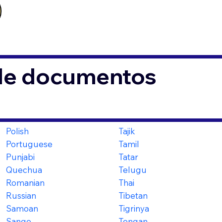
 de documentos
Polish
Tajik
Portuguese
Tamil
Punjabi
Tatar
Quechua
Telugu
Romanian
Thai
Russian
Tibetan
Samoan
Tigrinya
Sango
Tongan