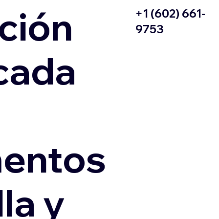
ción
+1 (602) 661-
9753
icada
entos
la y