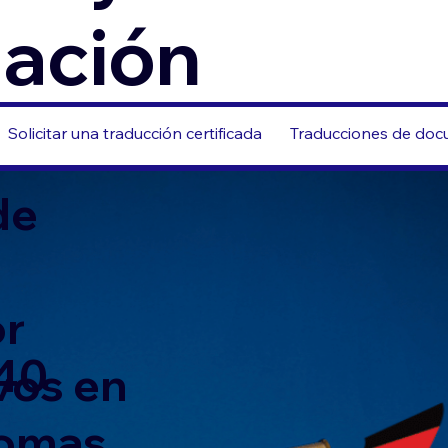
zación
Solicitar una traducción certificada
Traducciones de docu
de
or
40
vos en
iomas