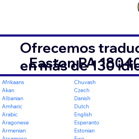
Ofrecemos traduc
Easton PA 1804
en más de 130 id
Afrikaans
Chuvash
Akan
Czech
Albanian
Danish
Amharic
Dutch
Arabic
English
Aragonese
Esperanto
Armenian
Estonian
Assamese
Ewe