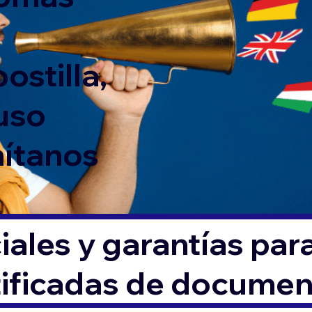
ostilla,
 uso
mítanos
ales y garantías par
tificadas de docume