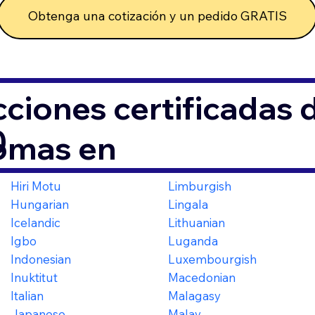
Obtenga una cotización y un pedido GRATIS
ciones certificadas
0
iomas en
Hiri Motu
Limburgish
Hungarian
Lingala
Icelandic
Lithuanian
Igbo
Luganda
Indonesian
Luxembourgish
Inuktitut
Macedonian
Italian
Malagasy
Japanese
Malay