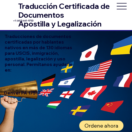
Traducción Certificada de
Documentos
+1 (602) 661-9753
Apostilla y Legalización
Traducciones de documentos
certificadas por hablantes
nativos en más de 130 idiomas
para USCIS, inmigración,
apostilla, legalización y uso
personal. Permítanos ayudarle
en:
Denver PA 17517
Ordene ahora