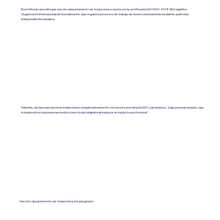
El certificado acredita que nuestro departamento de traducciones cuenta con la certificación ISO 9001:2018 (ISO significa
Organización Internacional de Normalización, que regula los procesos de trabajo de numerosas industrias mediante auditorías
independientes anuales).
Además, declara que nuestras traducciones cumplen plenamente con nuestra acreditación ISO y declaramos, "bajo pena de perjurio, que
la traducción es una representación correcta del original realizada por un traductor profesional".
Nuestro departamento de traducción está asegurado.