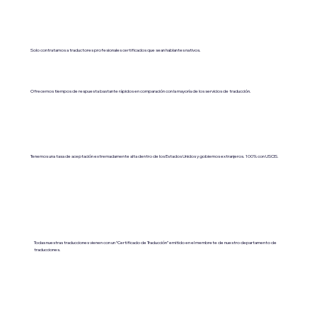
Solo contratamos a traductores profesionales certificados que sean hablantes nativos.
Ofrecemos tiempos de respuesta bastante rápidos en comparación con la mayoría de los servicios de traducción.
Tenemos una tasa de aceptación extremadamente alta dentro de los Estados Unidos y gobiernos extranjeros. 100% con USCIS.
Todas nuestras traducciones vienen con un “Certificado de Traducción” emitido en el membrete de nuestro departamento de
traducciones.