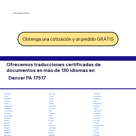
¡Sin cargos ocultos!
Obtenga una cotización y un pedido GRATIS
Ofrecemos traducciones certificadas de
documentos en más de 130 idiomas en
Denver PA 17517
Chuvash
Hiri Motu
Afrikaans
Czech
Hungarian
Akan
Danish
Icelandic
Albanian
Dutch
Igbo
Amharic
English
Indonesian
Arabic
Esperanto
Inuktitut
Aragonese
Estonian
Italian
Armenian
Ewe
Japanese
Assamese
Faroese
Javanese
Aymara
Fijian
Kannada
Azerbaijani
Finnish
Kashmiri
Bambara
French
Kazakh
Bashkir
Fula
Khmer
Basque
Galician
Kinyarwanda
Bengali
Georgian
Kirundi
Bhojpuri
German
Komi
Bosnian
Greek
Korean
Bulgarian
Gujarati
Kurdish
Burmese