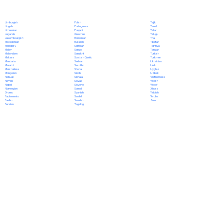
Polish
Limburgish
Tajik
Portuguese
Lingala
Tamil
Punjabi
Lithuanian
Tatar
Quechua
Luganda
Telugu
Romanian
Luxembourgish
Thai
Russian
Macedonian
Tibetan
Samoan
Malagasy
Tigrinya
Sango
Malay
Tongan
Sanskrit
Malayalam
Turkish
Scottish Gaelic
Maltese
Turkmen
Serbian
Mandarin
Ukrainian
Sesotho
Marathi
Urdu
Shona
Marshallese
Uyghur
Sindhi
Mongolian
Uzbek
Sinhala
Nahuatl
Vietnamese
Slovak
Navajo
Welsh
Slovene
Nepali
Wolof
Somali
Norwegian
Xhosa
Spanish
Oromo
Yiddish
Swahili
Papiamento
Yoruba
Swedish
Pashto
Zulu
Tagalog
Persian