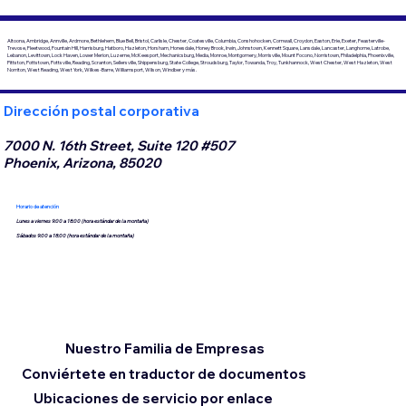
Altoona, Ambridge, Annville, Ardmore, Bethlehem, Blue Bell, Bristol, Carlisle, Chester, Coatesville, Columbia, Conshohocken, Cornwall, Croydon, Easton, Erie, Exeter, Feasterville-
Trevose, Fleetwood, Fountain Hill, Harrisburg, Hatboro, Hazleton, Horsham, Honesdale, Honey Brook, Irwin, Johnstown, Kennett Square, Lansdale, Lancaster, Langhorne, Latrobe,
Lebanon, Levittown, Lock Haven, Lower Merion, Luzerne, McKeesport, Mechanicsburg, Media, Monroe, Montgomery, Morrisville, Mount Pocono, Norristown, Philadelphia, Phoenixville,
Pittston, Pottstown, Pottsville, Reading, Scranton, Sellersville, Shippensburg, State College, Stroudsburg, Taylor, Towanda, Troy, Tunkhannock, West Chester, West Hazleton, West
Norriton, West Reading, West York, Wilkes-Barre, Williamsport, Wilson, Windber y más.
Dirección postal corporativa
7000 N. 16th Street, Suite 120 #507
Phoenix, Arizona, 85020
Horario de atención
Lunes a viernes 9:00 a 18:00 (hora estándar de la montaña)
Sábados 9:00 a 18:00 (hora estándar de la montaña)
Nuestro Familia de Empresas
Conviértete en traductor de documentos
Ubicaciones de servicio por enlace