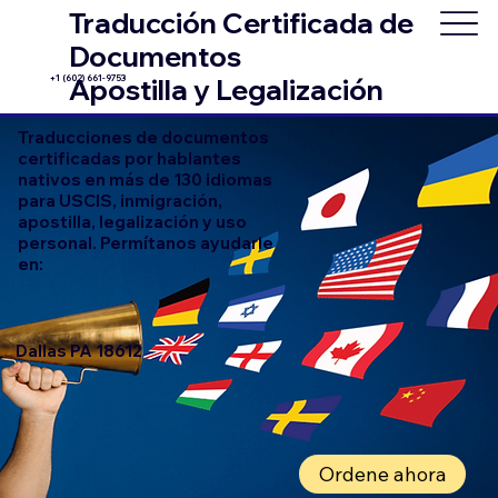
Traducción Certificada de
Documentos
+1 (602) 661-9753
Apostilla y Legalización
Traducciones de documentos
certificadas por hablantes
nativos en más de 130 idiomas
para USCIS, inmigración,
apostilla, legalización y uso
personal. Permítanos ayudarle
en:
Dallas PA 18612
Ordene ahora