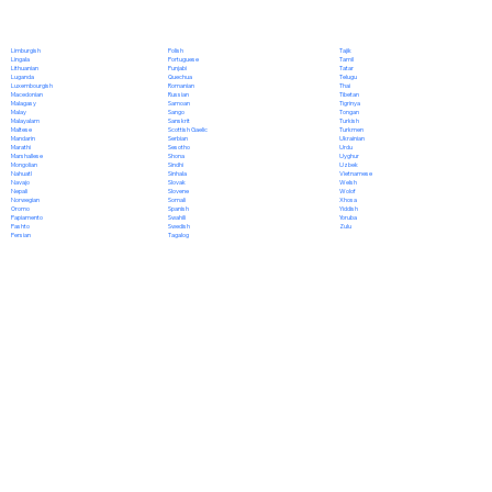
Polish
Limburgish
Tajik
Portuguese
Lingala
Tamil
Punjabi
Lithuanian
Tatar
Quechua
Luganda
Telugu
Romanian
Luxembourgish
Thai
Russian
Macedonian
Tibetan
Samoan
Malagasy
Tigrinya
Sango
Malay
Tongan
Sanskrit
Malayalam
Turkish
Scottish Gaelic
Maltese
Turkmen
Serbian
Mandarin
Ukrainian
Sesotho
Marathi
Urdu
Shona
Marshallese
Uyghur
Sindhi
Mongolian
Uzbek
Sinhala
Nahuatl
Vietnamese
Slovak
Navajo
Welsh
Slovene
Nepali
Wolof
Somali
Norwegian
Xhosa
Spanish
Oromo
Yiddish
Swahili
Papiamento
Yoruba
Swedish
Pashto
Zulu
Tagalog
Persian