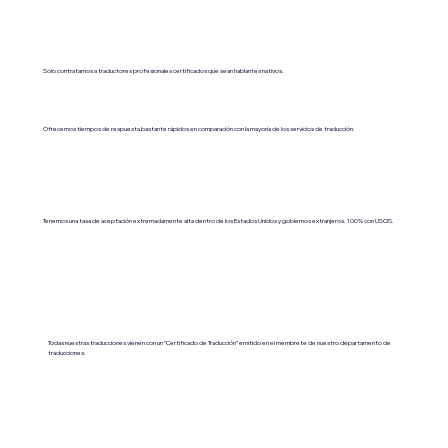
Solo contratamos a traductores profesionales certificados que sean hablantes nativos.
Ofrecemos tiempos de respuesta bastante rápidos en comparación con la mayoría de los servicios de traducción.
Tenemos una tasa de aceptación extremadamente alta dentro de los Estados Unidos y gobiernos extranjeros. 100% con USCIS.
Todas nuestras traducciones vienen con un “Certificado de Traducción” emitido en el membrete de nuestro departamento de
traducciones.