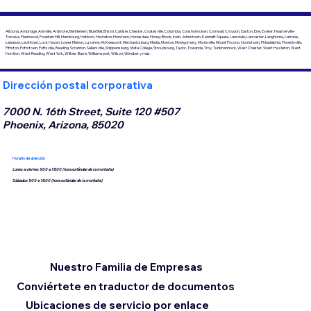
Altoona, Ambridge, Annville, Ardmore, Bethlehem, Blue Bell, Bristol, Carlisle, Chester, Coatesville, Columbia, Conshohocken, Cornwall, Croydon, Easton, Erie, Exeter, Feasterville-
Trevose, Fleetwood, Fountain Hill, Harrisburg, Hatboro, Hazleton, Horsham, Honesdale, Honey Brook, Irwin, Johnstown, Kennett Square, Lansdale, Lancaster, Langhorne, Latrobe,
Lebanon, Levittown, Lock Haven, Lower Merion, Luzerne, McKeesport, Mechanicsburg, Media, Monroe, Montgomery, Morrisville, Mount Pocono, Norristown, Philadelphia, Phoenixville,
Pittston, Pottstown, Pottsville, Reading, Scranton, Sellersville, Shippensburg, State College, Stroudsburg, Taylor, Towanda, Troy, Tunkhannock, West Chester, West Hazleton, West
Norriton, West Reading, West York, Wilkes-Barre, Williamsport, Wilson, Windber y más.
Dirección postal corporativa
7000 N. 16th Street, Suite 120 #507
Phoenix, Arizona, 85020
Horario de atención
Lunes a viernes 9:00 a 18:00 (hora estándar de la montaña)
Sábados 9:00 a 18:00 (hora estándar de la montaña)
Nuestro Familia de Empresas
Conviértete en traductor de documentos
Ubicaciones de servicio por enlace