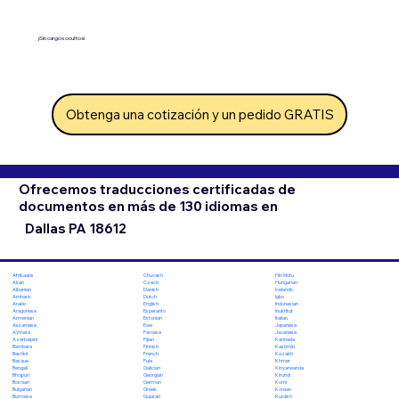
¡Sin cargos ocultos!
Obtenga una cotización y un pedido GRATIS
Ofrecemos traducciones certificadas de
documentos en más de 130 idiomas en
Dallas PA 18612
Chuvash
Hiri Motu
Afrikaans
Czech
Hungarian
Akan
Danish
Icelandic
Albanian
Dutch
Igbo
Amharic
English
Indonesian
Arabic
Esperanto
Inuktitut
Aragonese
Estonian
Italian
Armenian
Ewe
Japanese
Assamese
Faroese
Javanese
Aymara
Fijian
Kannada
Azerbaijani
Finnish
Kashmiri
Bambara
French
Kazakh
Bashkir
Fula
Khmer
Basque
Galician
Kinyarwanda
Bengali
Georgian
Kirundi
Bhojpuri
German
Komi
Bosnian
Greek
Korean
Bulgarian
Gujarati
Kurdish
Burmese