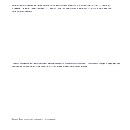
El certificado acredita que nuestro departamento de traducciones cuenta con la certificación ISO 9001:2018 (ISO significa
Organización Internacional de Normalización, que regula los procesos de trabajo de numerosas industrias mediante auditorías
independientes anuales).
Además, declara que nuestras traducciones cumplen plenamente con nuestra acreditación ISO y declaramos, "bajo pena de perjurio, que
la traducción es una representación correcta del original realizada por un traductor profesional".
Nuestro departamento de traducción está asegurado.