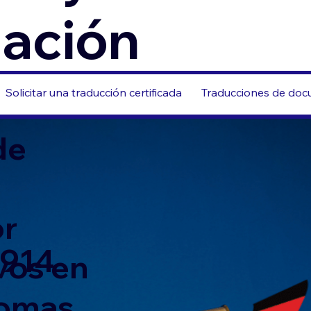
zación
Solicitar una traducción certificada
Traducciones de docu
de
or
8914
vos en
iomas