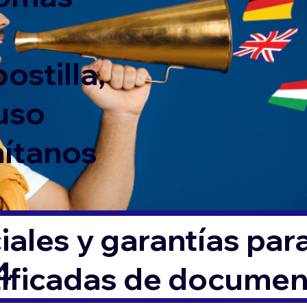
ostilla,
 uso
mítanos
ales y garantías par
4
tificadas de docume