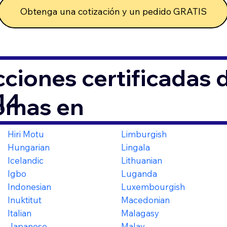
Obtenga una cotización y un pedido GRATIS
ciones certificadas
14
iomas en
Hiri Motu
Limburgish
Hungarian
Lingala
Icelandic
Lithuanian
Igbo
Luganda
Indonesian
Luxembourgish
Inuktitut
Macedonian
Italian
Malagasy
Japanese
Malay