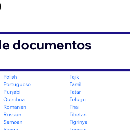
 de documentos
Polish
Tajik
Portuguese
Tamil
Punjabi
Tatar
Quechua
Telugu
Romanian
Thai
Russian
Tibetan
Samoan
Tigrinya
Sango
Tongan