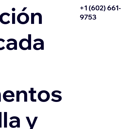
ción
+1 (602) 661-
9753
icada
entos
la y