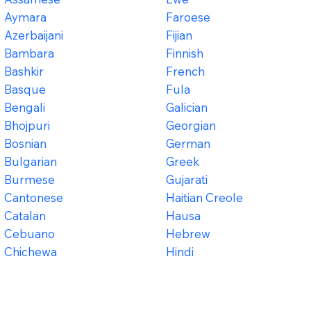
Aymara
Faroese
Azerbaijani
Fijian
Bambara
Finnish
Bashkir
French
Basque
Fula
Bengali
Galician
Bhojpuri
Georgian
Bosnian
German
Bulgarian
Greek
Burmese
Gujarati
Cantonese
Haitian Creole
Catalan
Hausa
Cebuano
Hebrew
Chichewa
Hindi