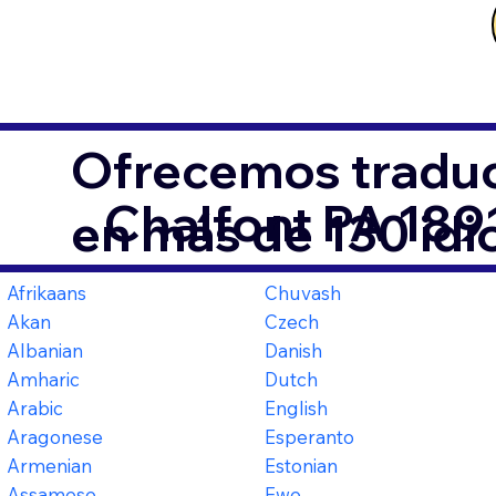
Ofrecemos traduc
Chalfont PA 189
en más de 130 id
Afrikaans
Chuvash
Akan
Czech
Albanian
Danish
Amharic
Dutch
Arabic
English
Aragonese
Esperanto
Armenian
Estonian
Assamese
Ewe