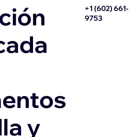
ción
+1 (602) 661-
9753
icada
entos
la y