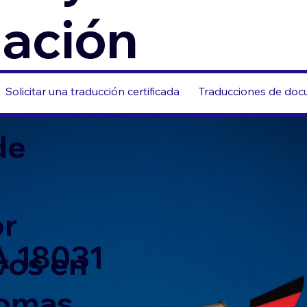
zación
Solicitar una traducción certificada
Traducciones de docu
de
or
PA 18031
vos en
iomas