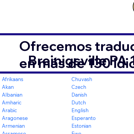
Ofrecemos traduc
Breinigsville PA
en más de 130 id
Afrikaans
Chuvash
Akan
Czech
Albanian
Danish
Amharic
Dutch
Arabic
English
Aragonese
Esperanto
Armenian
Estonian
Assamese
Ewe