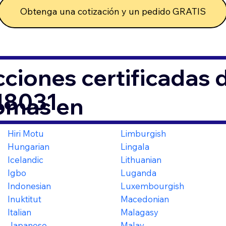
Obtenga una cotización y un pedido GRATIS
ciones certificadas
 18031
iomas en
Hiri Motu
Limburgish
Hungarian
Lingala
Icelandic
Lithuanian
Igbo
Luganda
Indonesian
Luxembourgish
Inuktitut
Macedonian
Italian
Malagasy
Japanese
Malay