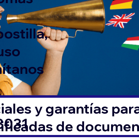
ostilla,
 uso
mítanos
ales y garantías par
18031
tificadas de docume