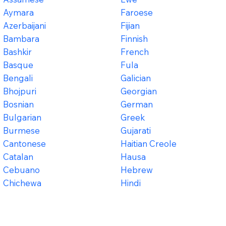
Aymara
Faroese
Azerbaijani
Fijian
Bambara
Finnish
Bashkir
French
Basque
Fula
Bengali
Galician
Bhojpuri
Georgian
Bosnian
German
Bulgarian
Greek
Burmese
Gujarati
Cantonese
Haitian Creole
Catalan
Hausa
Cebuano
Hebrew
Chichewa
Hindi