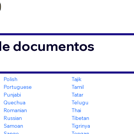
 de documentos
Polish
Tajik
Portuguese
Tamil
Punjabi
Tatar
Quechua
Telugu
Romanian
Thai
Russian
Tibetan
Samoan
Tigrinya
Sango
Tongan