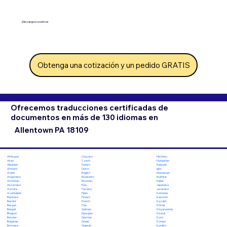
¡Sin cargos ocultos!
Obtenga una cotización y un pedido GRATIS
Ofrecemos traducciones certificadas de
documentos en más de 130 idiomas en
Allentown PA 18109
Chuvash
Hiri Motu
Afrikaans
Czech
Hungarian
Akan
Danish
Icelandic
Albanian
Dutch
Igbo
Amharic
English
Indonesian
Arabic
Esperanto
Inuktitut
Aragonese
Estonian
Italian
Armenian
Ewe
Japanese
Assamese
Faroese
Javanese
Aymara
Fijian
Kannada
Azerbaijani
Finnish
Kashmiri
Bambara
French
Kazakh
Bashkir
Fula
Khmer
Basque
Galician
Kinyarwanda
Bengali
Georgian
Kirundi
Bhojpuri
German
Komi
Bosnian
Greek
Korean
Bulgarian
Gujarati
Kurdish
Burmese