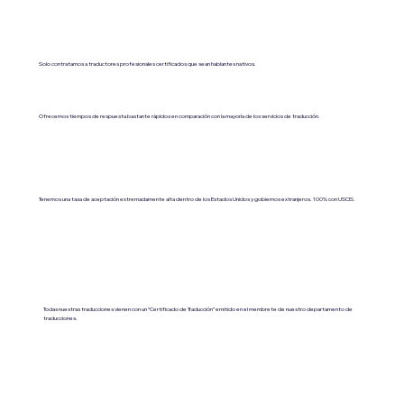
Solo contratamos a traductores profesionales certificados que sean hablantes nativos.
Ofrecemos tiempos de respuesta bastante rápidos en comparación con la mayoría de los servicios de traducción.
Tenemos una tasa de aceptación extremadamente alta dentro de los Estados Unidos y gobiernos extranjeros. 100% con USCIS.
Todas nuestras traducciones vienen con un “Certificado de Traducción” emitido en el membrete de nuestro departamento de
traducciones.