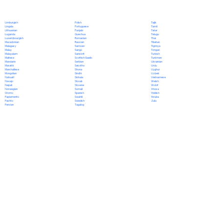
Polish
Limburgish
Tajik
Portuguese
Lingala
Tamil
Punjabi
Lithuanian
Tatar
Quechua
Luganda
Telugu
Romanian
Luxembourgish
Thai
Russian
Macedonian
Tibetan
Samoan
Malagasy
Tigrinya
Sango
Malay
Tongan
Sanskrit
Malayalam
Turkish
Scottish Gaelic
Maltese
Turkmen
Serbian
Mandarin
Ukrainian
Sesotho
Marathi
Urdu
Shona
Marshallese
Uyghur
Sindhi
Mongolian
Uzbek
Sinhala
Nahuatl
Vietnamese
Slovak
Navajo
Welsh
Slovene
Nepali
Wolof
Somali
Norwegian
Xhosa
Spanish
Oromo
Yiddish
Swahili
Papiamento
Yoruba
Swedish
Pashto
Zulu
Tagalog
Persian