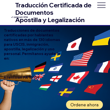
Traducción Certificada de
Documentos
+1 (602) 661-9753
Apostilla y Legalización
Traducciones de documentos
certificadas por hablantes
nativos en más de 130 idiomas
para USCIS, inmigración,
apostilla, legalización y uso
personal. Permítanos ayudarle
en:
Allentown PA 18109
Ordene ahora