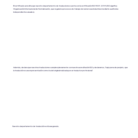
El certificado acredita que nuestro departamento de traducciones cuenta con la certificación ISO 9001:2018 (ISO significa
Organización Internacional de Normalización, que regula los procesos de trabajo de numerosas industrias mediante auditorías
independientes anuales).
Además, declara que nuestras traducciones cumplen plenamente con nuestra acreditación ISO y declaramos, "bajo pena de perjurio, que
la traducción es una representación correcta del original realizada por un traductor profesional".
Nuestro departamento de traducción está asegurado.