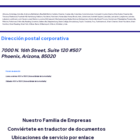
Altoona, Ambridge, Annville, Ardmore, Bethlehem, Blue Bell, Bristol, Carlisle, Chester, Coatesville, Columbia, Conshohocken, Cornwall, Croydon, Easton, Erie, Exeter, Feasterville-
Trevose, Fleetwood, Fountain Hill, Harrisburg, Hatboro, Hazleton, Horsham, Honesdale, Honey Brook, Irwin, Johnstown, Kennett Square, Lansdale, Lancaster, Langhorne, Latrobe,
Lebanon, Levittown, Lock Haven, Lower Merion, Luzerne, McKeesport, Mechanicsburg, Media, Monroe, Montgomery, Morrisville, Mount Pocono, Norristown, Philadelphia, Phoenixville,
Pittston, Pottstown, Pottsville, Reading, Scranton, Sellersville, Shippensburg, State College, Stroudsburg, Taylor, Towanda, Troy, Tunkhannock, West Chester, West Hazleton, West
Norriton, West Reading, West York, Wilkes-Barre, Williamsport, Wilson, Windber y más.
Dirección postal corporativa
7000 N. 16th Street, Suite 120 #507
Phoenix, Arizona, 85020
Horario de atención
Lunes a viernes 9:00 a 18:00 (hora estándar de la montaña)
Sábados 9:00 a 18:00 (hora estándar de la montaña)
Nuestro Familia de Empresas
Conviértete en traductor de documentos
Ubicaciones de servicio por enlace