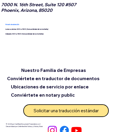
7000 N. 16th Street, Suite 120 #507
Phoenix, Arizona, 85020
Horario de atención
Lunes a viernes 9:00 a 18:00 (hora estándar de la montaña)
Sábados 9:00 a 18:00 (hora estándar de la montaña)
Nuestro Familia de Empresas
Conviértete en traductor de documentos
Ubicaciones de servicio por enlace
Conviértete en notary public
Solicitar una traducción estándar
© 2025 por Certified Document Translation, LLC
Desarrollado por Unlimited Ink Notary y Notary Stars