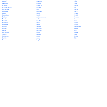
portugués
Lingala
Tamil
punjabi
Lithuanian
Tatar
quechua
Luganda
Telugu
rumano
Luxembourgish
Thai
ruso
Macedonian
Tibetan
samoano
Malagasy
Tigrinya
Sango
Malay
Tongan
Sanskrit
Malayalam
Turkish
gaélico escocés
Maltese
Turkmen
serbio
Mandarin
Ukrainian
Sesotho
Marathi
Urdu
Shona
Marshallese
Uyghur
Sindhi
Mongolian
Uzbek
Sinhala
Nahuatl
Vietnamese
eslovaco
Navajo
Welsh
esloveno
Nepali
Wolof
somalí
Norwegian
Xhosa
Español
Oromo
Yiddish
swahili
Papiamento
Yoruba
sueco
Pashto
Zulu
Tagalo
Persian