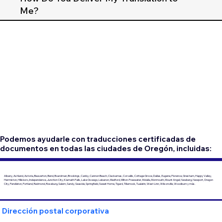
Me?
Podemos ayudarle con traducciones certificadas de
documentos en todas las ciudades de Oregón, incluidas:
Albany, Ashland, Astoria, Beaverton, Bend, Boardman, Brookings, Canby, Cannon Beach, Clackamas, Corvallis, Cottage Grove, Dallas, Eugene, Florence, Gresham, Happy Valley,
Hermiston, Hillsboro, Independence, Junction City, Klamath Falls, Lake Oswego, Lebanon, Medford, Milton-Freewater, Molalla, Monmouth, Mount Angel, Newberg, Newport, Oregon
City, Pendleton, Portland, Redmond, Roseburg, Salem, Sandy, Seaside, Springfield, Sweet Home, Tigard, Tillamook, Tualatin, West Linn, Wilsonville, Woodburn y más.
Dirección postal corporativa