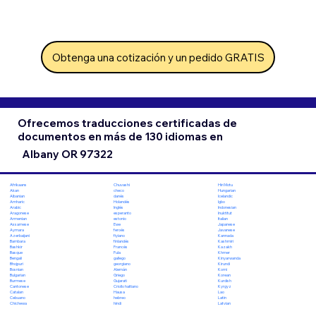
Obtenga una cotización y un pedido GRATIS
Ofrecemos traducciones certificadas de
documentos en más de 130 idiomas en
Albany OR 97322
Chuvashi
Hiri Motu
Afrikaans
checo
Hungarian
Akan
danés
Icelandic
Albanian
Holandés
Igbo
Amharic
Inglés
Indonesian
Arabic
esperanto
Inuktitut
Aragonese
estonio
Italian
Armenian
Ewe
Japanese
Assamese
feroés
Javanese
Aymara
fiyiano
Kannada
Azerbaijani
finlandés
Kashmiri
Bambara
Francés
Kazakh
Bashkir
Fula
Khmer
Basque
gallego
Kinyarwanda
Bengali
georgiano
Kirundi
Bhojpuri
Alemán
Komi
Bosnian
Griego
Korean
Bulgarian
Gujarati
Kurdish
Burmese
Criollo haitiano
Kyrgyz
Cantonese
Hausa
Lao
Catalan
hebreo
Latin
Cebuano
hindi
Latvian
Chichewa