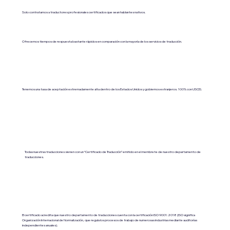
Solo contratamos a traductores profesionales certificados que sean hablantes nativos.
Ofrecemos tiempos de respuesta bastante rápidos en comparación con la mayoría de los servicios de traducción.
Tenemos una tasa de aceptación extremadamente alta dentro de los Estados Unidos y gobiernos extranjeros. 100% con USCIS.
Todas nuestras traducciones vienen con un “Certificado de Traducción” emitido en el membrete de nuestro departamento de
traducciones.
El certificado acredita que nuestro departamento de traducciones cuenta con la certificación ISO 9001:2018 (ISO significa
Organización Internacional de Normalización, que regula los procesos de trabajo de numerosas industrias mediante auditorías
independientes anuales).