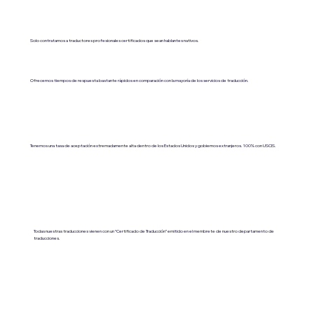
Solo contratamos a traductores profesionales certificados que sean hablantes nativos.
Ofrecemos tiempos de respuesta bastante rápidos en comparación con la mayoría de los servicios de traducción.
Tenemos una tasa de aceptación extremadamente alta dentro de los Estados Unidos y gobiernos extranjeros. 100% con USCIS.
Todas nuestras traducciones vienen con un “Certificado de Traducción” emitido en el membrete de nuestro departamento de
traducciones.