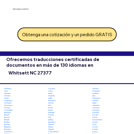
¡Sin cargos ocultos!
Obtenga una cotización y un pedido GRATIS
Ofrecemos traducciones certificadas de
documentos en más de 130 idiomas en
Whitsett NC 27377
Chuvashi
Hiri Motu
Afrikaans
checo
Hungarian
Akan
danés
Icelandic
Albanian
Holandés
Igbo
Amharic
Inglés
Indonesian
Arabic
esperanto
Inuktitut
Aragonese
estonio
Italian
Armenian
Ewe
Japanese
Assamese
feroés
Javanese
Aymara
fiyiano
Kannada
Azerbaijani
finlandés
Kashmiri
Bambara
Francés
Kazakh
Bashkir
Fula
Khmer
Basque
gallego
Kinyarwanda
Bengali
georgiano
Kirundi
Bhojpuri
Alemán
Komi
Bosnian
Griego
Korean
Bulgarian
Gujarati
Kurdish
Burmese
Criollo haitiano
Kyrgyz
Cantonese
Hausa
Lao
Catalan