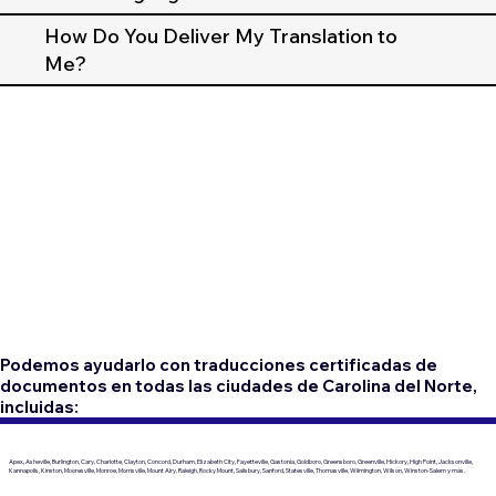
How Do You Deliver My Translation to
Me?
Podemos ayudarlo con traducciones certificadas de
documentos en todas las ciudades de Carolina del Norte,
incluidas:
Apex, Asheville, Burlington, Cary, Charlotte, Clayton, Concord, Durham, Elizabeth City, Fayetteville, Gastonia, Goldboro, Greensboro, Greenville, Hickory, High Point, Jacksonville,
Kannapolis, Kinston, Mooresville, Monroe, Morrisville, Mount Airy, Raleigh, Rocky Mount, Salisbury, Sanford, Statesville, Thomasville, Wilmington, Wilson, Winston-Salem y más.