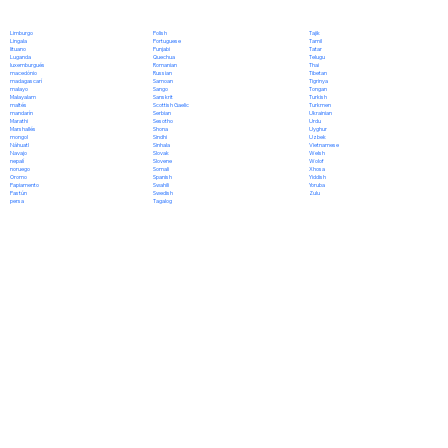
Polish
Limburgo
Tajik
Portuguese
Lingala
Tamil
Punjabi
lituano
Tatar
Quechua
Luganda
Telugu
Romanian
luxemburgués
Thai
Russian
macedónio
Tibetan
Samoan
madagascarí
Tigrinya
Sango
malayo
Tongan
Sanskrit
Malayalam
Turkish
Scottish Gaelic
maltés
Turkmen
Serbian
mandarín
Ukrainian
Sesotho
Marathi
Urdu
Shona
Marshallés
Uyghur
Sindhi
mongol
Uzbek
Sinhala
Náhuatl
Vietnamese
Slovak
Navajo
Welsh
Slovene
nepalí
Wolof
Somali
noruego
Xhosa
Spanish
Oromo
Yiddish
Swahili
Papiamento
Yoruba
Swedish
Pastún
Zulu
Tagalog
persa