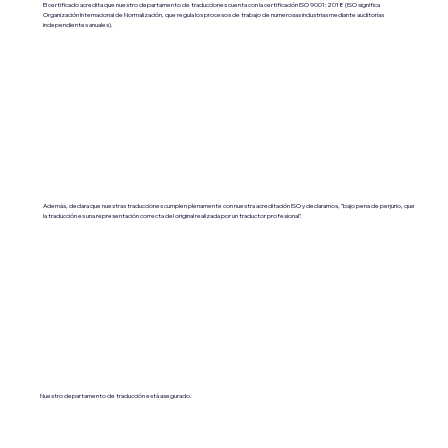
El certificado acredita que nuestro departamento de traducciones cuenta con la certificación ISO 9001:2018 (ISO significa
Organización Internacional de Normalización, que regula los procesos de trabajo de numerosas industrias mediante auditorías
independientes anuales).
Además, declara que nuestras traducciones cumplen plenamente con nuestra acreditación ISO y declaramos, "bajo pena de perjurio, que
la traducción es una representación correcta del original realizada por un traductor profesional".
Nuestro departamento de traducción está asegurado.