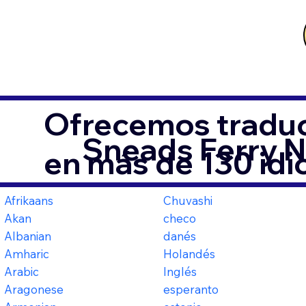
Ofrecemos traduc
Sneads Ferry 
en más de 130 id
Afrikaans
Chuvashi
Akan
checo
Albanian
danés
Amharic
Holandés
Arabic
Inglés
Aragonese
esperanto