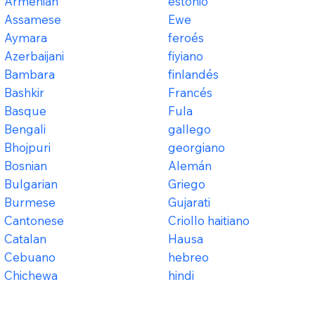
Armenian
estonio
Assamese
Ewe
Aymara
feroés
Azerbaijani
fiyiano
Bambara
finlandés
Bashkir
Francés
Basque
Fula
Bengali
gallego
Bhojpuri
georgiano
Bosnian
Alemán
Bulgarian
Griego
Burmese
Gujarati
Cantonese
Criollo haitiano
Catalan
Hausa
Cebuano
hebreo
Chichewa
hindi