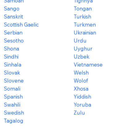
Samoan
Tigrinya
Sango
Tongan
Sanskrit
Turkish
Scottish Gaelic
Turkmen
Serbian
Ukrainian
Sesotho
Urdu
Shona
Uyghur
Sindhi
Uzbek
Sinhala
Vietnamese
Slovak
Welsh
Slovene
Wolof
Somali
Xhosa
Spanish
Yiddish
Swahili
Yoruba
Swedish
Zulu
Tagalog