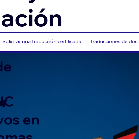
zación
Solicitar una traducción certificada
Traducciones de docu
de
NC
or
vos en
iomas