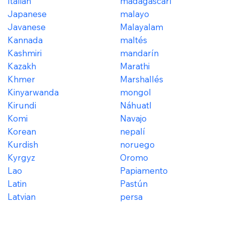
Italian
madagascarí
Japanese
malayo
Javanese
Malayalam
Kannada
maltés
Kashmiri
mandarín
Kazakh
Marathi
Khmer
Marshallés
Kinyarwanda
mongol
Kirundi
Náhuatl
Komi
Navajo
Korean
nepalí
Kurdish
noruego
Kyrgyz
Oromo
Lao
Papiamento
Latin
Pastún
Latvian
persa