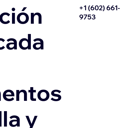
ción
+1 (602) 661-
9753
icada
entos
la y