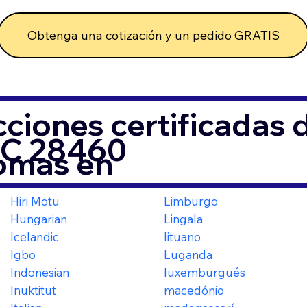
Obtenga una cotización y un pedido GRATIS
ciones certificadas
NC 28460
iomas en
Hiri Motu
Limburgo
Hungarian
Lingala
Icelandic
lituano
Igbo
Luganda
Indonesian
luxemburgués
Inuktitut
macedónio