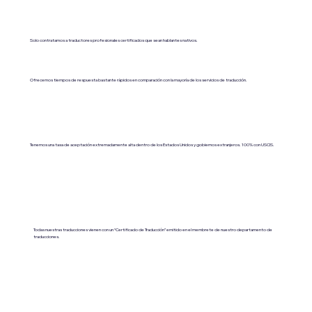
Solo contratamos a traductores profesionales certificados que sean hablantes nativos.
Ofrecemos tiempos de respuesta bastante rápidos en comparación con la mayoría de los servicios de traducción.
Tenemos una tasa de aceptación extremadamente alta dentro de los Estados Unidos y gobiernos extranjeros. 100% con USCIS.
Todas nuestras traducciones vienen con un “Certificado de Traducción” emitido en el membrete de nuestro departamento de
traducciones.