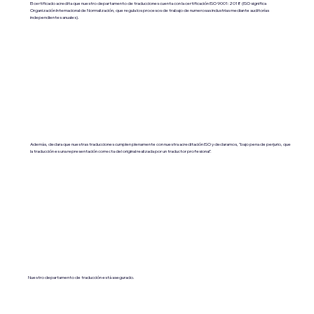
El certificado acredita que nuestro departamento de traducciones cuenta con la certificación ISO 9001:2018 (ISO significa
Organización Internacional de Normalización, que regula los procesos de trabajo de numerosas industrias mediante auditorías
independientes anuales).
Además, declara que nuestras traducciones cumplen plenamente con nuestra acreditación ISO y declaramos, "bajo pena de perjurio, que
la traducción es una representación correcta del original realizada por un traductor profesional".
Nuestro departamento de traducción está asegurado.