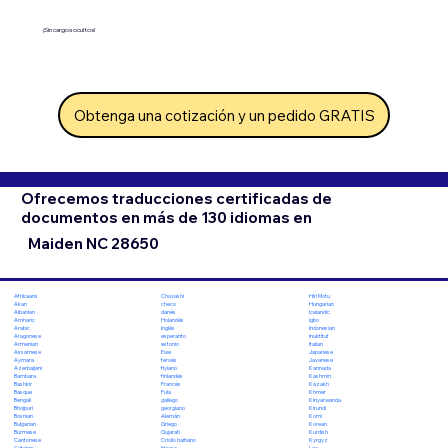
¡Sin cargos ocultos!
Obtenga una cotización y un pedido GRATIS
Ofrecemos traducciones certificadas de
documentos en más de 130 idiomas en
Maiden NC 28650
Chuvashi
Hiri Motu
Afrikaans
checo
Hungarian
Akan
danés
Icelandic
Albanian
Holandés
Igbo
Amharic
Inglés
Indonesian
Arabic
esperanto
Inuktitut
Aragonese
estonio
Italian
Armenian
Ewe
Japanese
Assamese
feroés
Javanese
Aymara
fiyiano
Kannada
Azerbaijani
finlandés
Kashmiri
Bambara
Francés
Kazakh
Bashkir
Fula
Khmer
Basque
gallego
Kinyarwanda
Bengali
georgiano
Kirundi
Bhojpuri
Alemán
Komi
Bosnian
Griego
Korean
Bulgarian
Gujarati
Kurdish
Burmese
Criollo haitiano
Kyrgyz
Cantonese
Hausa
Lao
Catalan