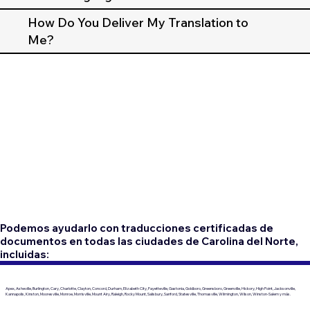
How Do You Deliver My Translation to
Me?
Podemos ayudarlo con traducciones certificadas de
documentos en todas las ciudades de Carolina del Norte,
incluidas:
Apex, Asheville, Burlington, Cary, Charlotte, Clayton, Concord, Durham, Elizabeth City, Fayetteville, Gastonia, Goldboro, Greensboro, Greenville, Hickory, High Point, Jacksonville,
Kannapolis, Kinston, Mooresville, Monroe, Morrisville, Mount Airy, Raleigh, Rocky Mount, Salisbury, Sanford, Statesville, Thomasville, Wilmington, Wilson, Winston-Salem y más.