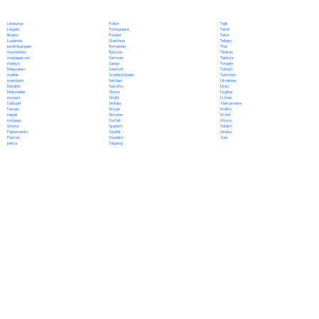
Polish
Limburgo
Tajik
Portuguese
Lingala
Tamil
Punjabi
lituano
Tatar
Quechua
Luganda
Telugu
Romanian
luxemburgués
Thai
Russian
macedónio
Tibetan
Samoan
madagascarí
Tigrinya
Sango
malayo
Tongan
Sanskrit
Malayalam
Turkish
Scottish Gaelic
maltés
Turkmen
Serbian
mandarín
Ukrainian
Sesotho
Marathi
Urdu
Shona
Marshallés
Uyghur
Sindhi
mongol
Uzbek
Sinhala
Náhuatl
Vietnamese
Slovak
Navajo
Welsh
Slovene
nepalí
Wolof
Somali
noruego
Xhosa
Spanish
Oromo
Yiddish
Swahili
Papiamento
Yoruba
Swedish
Pastún
Zulu
Tagalog
persa